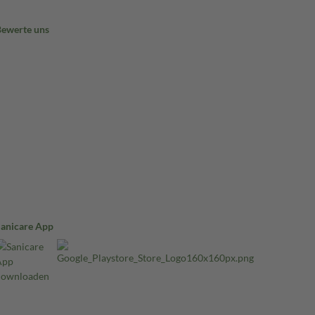
Bewerte uns
Sanicare App