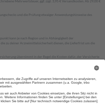
hriebene Mehrwertsteuer, ggf. zzgl. 3,95 € Versandkosten. Ab 29,00 €
kungschecks und die Prüfung etwaiger Anwendungshinweise des
itpunkt kann je nach Region und in Abhängigkeit der
 zu deiner Arzneimittelsicherheit dienen, die Lieferfrist um die
ersicherung übernimmt in der Regel die Kosten dafür, der Versicherte
Euro.
Es sind jedoch nie mehr als die tatsächlichen Kosten der Leistung
e Zuzahlungen
an bei: