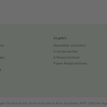
e
So geht's
nto
Newsletter anfordern
Freunde werben
gen
E-Rezept einlösen
Papier Rezept einlösen
g
gen Sie Ihre Ärztin, Ihren Arzt oder in Ihrer Apotheke. AVP: Üblicher A