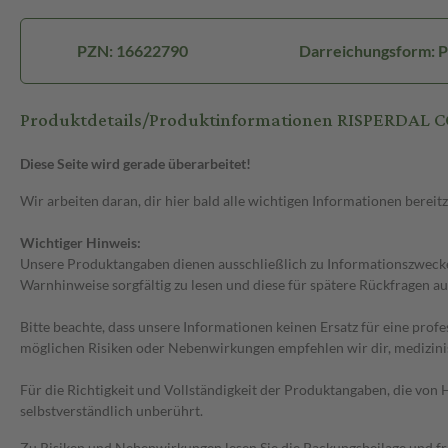
PZN: 16622790
Darreichungsform: P
Produktdetails/Produktinformationen RISPERDAL
Diese Seite wird gerade überarbeitet!
Wir arbeiten daran, dir hier bald alle wichtigen Informationen bereitz
Wichtiger Hinweis:
Unsere Produktangaben dienen ausschließlich zu Informationszwecken
Warnhinweise sorgfältig zu lesen und diese für spätere Rückfragen au
Bitte beachte, dass unsere Informationen keinen Ersatz für eine prof
möglichen Risiken oder Nebenwirkungen empfehlen wir dir, medizini
Für die Richtigkeit und Vollständigkeit der Produktangaben, die vo
selbstverständlich unberührt.
Zu Risiken und Nebenwirkungen lesen Sie die Packungsbeilage und frag