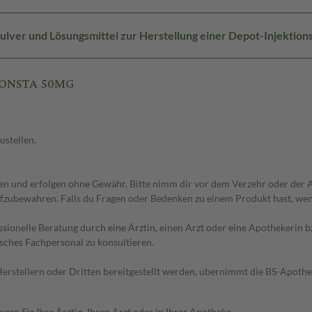
ulver und Lösungsmittel zur Herstellung einer Depot-Injektion
 CONSTA 50MG
ustellen.
 und erfolgen ohne Gewähr. Bitte nimm dir vor dem Verzehr oder der An
fzubewahren. Falls du Fragen oder Bedenken zu einem Produkt hast, wende
essionelle Beratung durch eine Ärztin, einen Arzt oder eine Apothekerin
sches Fachpersonal zu konsultieren.
n Herstellern oder Dritten bereitgestellt werden, übernimmt die BS-Apot
en Sie Ihre Ärztin, Ihren Arzt oder in Ihrer Apotheke.