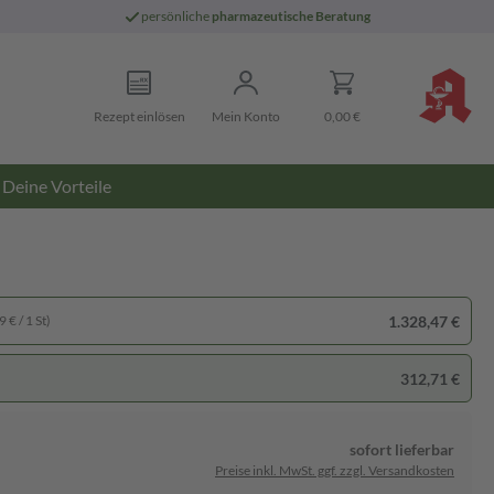
persönliche
pharmazeutische Beratung
Rezept einlösen
Mein Konto
0,00 €
Deine Vorteile
1.328,47 €
 € / 1 St)
312,71 €
sofort lieferbar
Preise inkl. MwSt. ggf. zzgl. Versandkosten