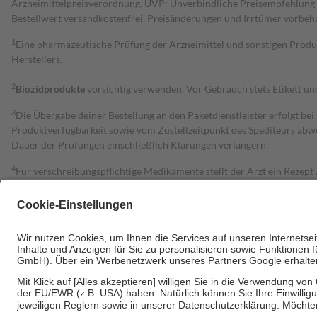
Arzneimittelpreisverordnung. UVP: Unverbindliche Preisempfehlung de
Bestell­wert versand­kosten­frei. Preisänderungen und Irrtümer vorbeh
1
Eine pharmazeutische Prüfung der Arzneimittel und sonstigen Pro
Herstellers.
2
Biozidprodukte
vorsichtig verwenden. Vor Gebrauch stets Etikett u
3
Die Übergabe deiner Bestellung an den Paketdienstleister erfolgt bei
Produktverfügbarkeit sowie vom Zustellzeitpunkt des Spediteurs abwe
Dauer der Prüfungen einschließlich Klärungen verlängern.
4
Für verschreibungspflichtige Medikamente stellt der Arzt ein Rezept 
trägt einen Teil davon als Zuzahlung mit.
Grundsätzlich leisten Mitglieder Zuzahlungen in Höhe von zehn Proz
zu entrichten.
Diese Regeln gelten grundsätzlich auch für Online-Apotheken.
Bei Heilmitteln und häuslicher Krankenpflege beträgt die Zuzahlung 
Um das Engagement der Versicherten für ihre eigene Gesundheit zu stä
• Kindern und Jugendlichen bis zum vollendeten 18. Lebensjahr mit
• Untersuchungen zur Vorsorge und Früherkennung, die von der GKV
• empfohlenen Schutzimpfungen