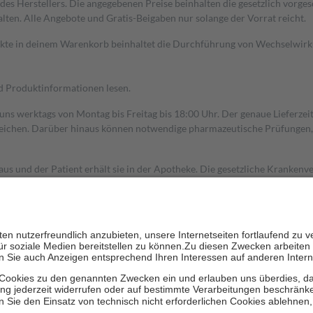
s Herstellers. Die angegebenen Preise beinhalten die gesetzlich vorgesc
alten. Alle Angebote und Gratis-Beigaben nur solange der Vorrat reicht.
dukte in deinem Warenkorb beinhaltet die Durchführung von Wechselwir
nd Produktinformationen lesen.
 uns werktags von Montag bis Freitag bis 18:00 Uhr. Der genaue Lieferze
ichen. Darüber hinaus können notwendige pharmazeutische Prüfungen, die
aus und der Patient erhält sie in der Apotheke. Die gesetzliche Krankenv
ent des Abgabepreises,
mindestens
jedoch
fünf Euro
und
höchstens zehn 
zehn Prozent der Kosten sowie zehn Euro je Verordnung.
rken und die besondere Stellung der Familie zu unterstützen, fallen
kein
 Ausnahme der Fahrkosten
 getragen werden