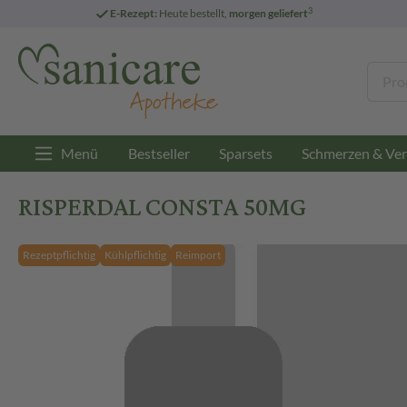
3
E-Rezept:
Heute bestellt,
morgen geliefert
Menü
Bestseller
Sparsets
Schmerzen & Ver
RISPERDAL CONSTA 50MG
Rezeptpflichtig
Kühlpflichtig
Reimport