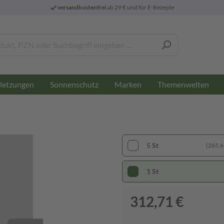
versandkostenfrei
ab 29 € und für E-Rezepte
letzungen
Sonnenschutz
Marken
Themenwelten
5 St
(265,69
1 St
312,71 €