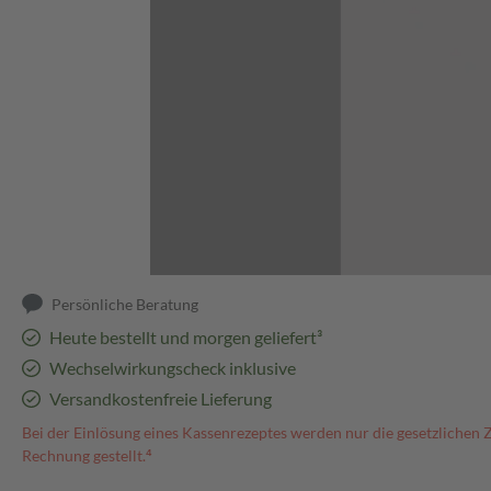
Abbildung kann abweichen
Persönliche Beratung
Heute bestellt und morgen geliefert³
Wechselwirkungscheck inklusive
Versandkostenfreie Lieferung
Bei der Einlösung eines Kassenrezeptes werden nur die gesetzlichen 
Rechnung gestellt.⁴