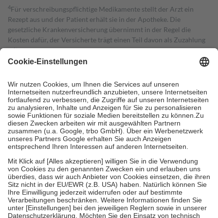
4
Für verschreibungspflichtige Medikamente stellt der Arzt ein
Rezept aus und der Patient erhält sie in der Apotheke. Die
gesetzliche Krankenversicherung übernimmt in der Regel die
Kosten dafür, der Versicherte trägt einen Teil davon als Zuzahlung
mit.
Grundsätzlich leisten Mitglieder Zuzahlungen in Höhe von zehn
Prozent des Abgabepreises,
mindestens
jedoch
fünf Euro
und
höchstens zehn Euro.
Es sind jedoch nie mehr als die tatsächlichen
Kosten der Leistung zu entrichten.
Diese Regeln gelten grundsätzlich auch für Online-Apotheken.
Bei Heilmitteln und häuslicher Krankenpflege beträgt die
Zuzahlung zehn Prozent der Kosten sowie zehn Euro je
Verordnung.
Um das Engagement der Versicherten für ihre eigene Gesundheit zu
stärken und die besondere Stellung der Familie zu unterstützen,
fallen
keine Zuzahlungen
an bei:
• Kindern und Jugendlichen bis zum vollendeten 18. Lebensjahr
mit Ausnahme der Fahrkosten
• Untersuchungen zur Vorsorge und Früherkennung, die von der
GKV getragen werden
• empfohlenen Schutzimpfungen