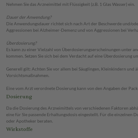
Nehmen Sie das Arzneimittel mit Flüssigkeit (z.B. 1 Glas Wasser) ein.
Dauer der Anwendung?
Die Anwendungsdauer richtet sich nach Art der Beschwerde und/ode
Aggressionen bei Alzheimer-Demenz und von Aggressionen bei Verhalt
Überdosierung?
Es kann zu einer Vielzahl von Überdosierungserscheinungen unter 
kommen. Setzen Sie sich bei dem Verdacht auf eine Überdosierung u
Generell gilt: Achten Sie vor allem bei Säuglingen, Kleinkindern un
Vorsichtsmaßnahmen.
Eine vom Arzt verordnete Dosierung kann von den Angaben der Packun
Dosierung
Da die Dosierung des Arzneimittels von verschiedenen Faktoren abhän
eine für Sie passende Erhaltungsdosis eingestellt. Für die einzelnen
oder Apotheker beraten.
Wirkstoffe