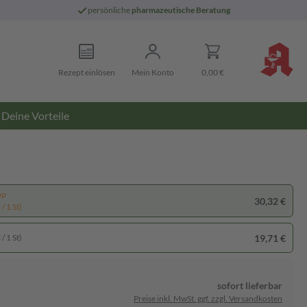
persönliche
pharmazeutische Beratung
Rezept einlösen
Mein Konto
0,00 €
Deine Vorteile
pp
30,32 €
/ 1 St)
19,71 €
/ 1 St)
sofort lieferbar
Preise inkl. MwSt. ggf. zzgl. Versandkosten