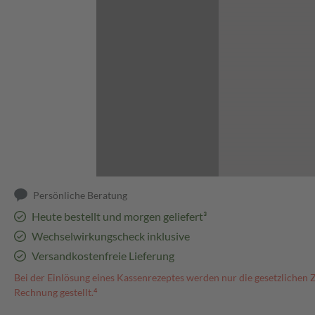
Abbildung kann abweichen
Persönliche Beratung
Heute bestellt und morgen geliefert³
Wechselwirkungscheck inklusive
Versandkostenfreie Lieferung
Bei der Einlösung eines Kassenrezeptes werden nur die gesetzlichen 
Rechnung gestellt.⁴