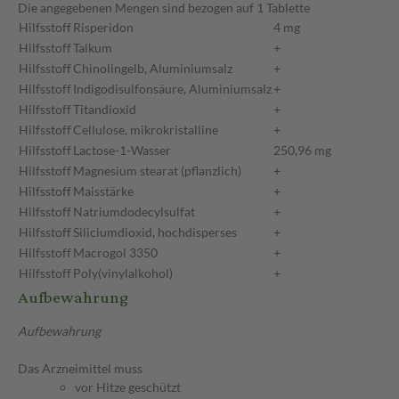
Die angegebenen Mengen sind bezogen auf 1 Tablette
Hilfsstoff
Risperidon
4 mg
Hilfsstoff
Talkum
+
Hilfsstoff
Chinolingelb, Aluminiumsalz
+
Hilfsstoff
Indigodisulfonsäure, Aluminiumsalz
+
Hilfsstoff
Titandioxid
+
Hilfsstoff
Cellulose, mikrokristalline
+
Hilfsstoff
Lactose-1-Wasser
250,96 mg
Hilfsstoff
Magnesium stearat (pflanzlich)
+
Hilfsstoff
Maisstärke
+
Hilfsstoff
Natriumdodecylsulfat
+
Hilfsstoff
Siliciumdioxid, hochdisperses
+
Hilfsstoff
Macrogol 3350
+
Hilfsstoff
Poly(vinylalkohol)
+
Aufbewahrung
Aufbewahrung
Das Arzneimittel muss
vor Hitze geschützt