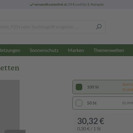
versandkostenfrei
ab 29 € und für E-Rezepte
letzungen
Sonnenschutz
Marken
Themenwelten
letten
Sparti
100 St
(0,30 € 
50 St
(0,39 € 
30,32 €
0,30 € / 1 St