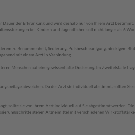
r Dauer der Erkrankung und wird deshalb nur von Ihrem Arzt bestimmt.
ensstörungen bei Kindern und Jugendlichen soll nicht länger als 6 Woc
anderem zu Benommenheit, Sedierung, Pulsbeschleunigung, niedrigem Bl
mgehend mit einem Arzt in Verbindung.
d älteren Menschen auf eine gewissenhafte Dosierung. Im Zweifelsfalle f
gsbeilage abweichen. Da der Arzt sie individuell abstimmt, sollten Si
gt, sollte sie von Ihrem Arzt individuell auf Sie abgestimmt werden. Di
 Dosierungsschritte stehen Arzneimittel mit verschiedenen Wirkstoffstärk