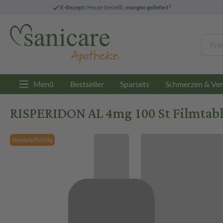
3
E-Rezept:
Heute bestellt,
morgen geliefert
Menü
Bestseller
Sparsets
Schmerzen & Ver
RISPERIDON AL 4mg 100 St Filmtab
Rezeptpflichtig