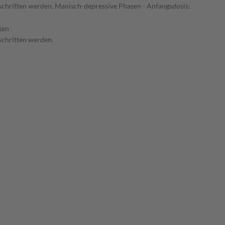
erschritten werden. Manisch-depressive Phasen - Anfangsdosis:
ten
rschritten werden.