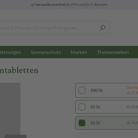
versandkostenfrei
ab 29 € und für E-Rezepte
letzungen
Sonnenschutz
Marken
Themenwelten
mtabletten
Sparti
100 St
(0,22 € 
50 St
(0,33 € 
20 St
(0,74 € 