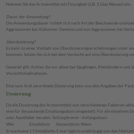
Nehmen Sie das Arzneimittel mit Flüssigkeit (z.B. 1 Glas Wasser) ein.
Dauer der Anwendung?
Die Anwendungsdauer richtet sich nach Art der Beschwerde und/ode
Aggressionen bei Alzheimer-Demenz und von Aggressionen bei Verhalt
Überdosierung?
Es kann zu einer Vielzahl von Überdosierungserscheinungen unter 
kommen. Setzen Sie sich bei dem Verdacht auf eine Überdosierung u
Generell gilt: Achten Sie vor allem bei Säuglingen, Kleinkindern un
Vorsichtsmaßnahmen.
Eine vom Arzt verordnete Dosierung kann von den Angaben der Packun
Dosierung
Da die Dosierung des Arzneimittels von verschiedenen Faktoren abhän
eine für Sie passende Erhaltungsdosis eingestellt. Für die einzelnen
oder Apotheker beraten. Schizophrenie - Anfangsdosis:
Wer
Einzeldosis
Gesamtdosis
Wann
Erwachsene
1 Filmtablette
1-mal täglich
unabhängig von den Mahlzei