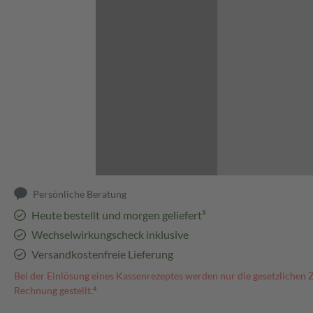
Abbildung kann abweichen
Persönliche Beratung
Heute bestellt und morgen geliefert³
Wechselwirkungscheck inklusive
Versandkostenfreie Lieferung
Bei der Einlösung eines Kassenrezeptes werden nur die gesetzlichen 
Rechnung gestellt.⁴