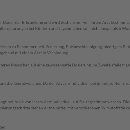
r Dauer der Erkrankung und wird deshalb nur von Ihrem Arzt bestimmt.
ensstörungen bei Kindern und Jugendlichen soll nicht länger als 6 Woc
anderem zu Benommenheit, Sedierung, Pulsbeschleunigung, niedrigem Bl
mgehend mit einem Arzt in Verbindung.
d älteren Menschen auf eine gewissenhafte Dosierung. Im Zweifelsfalle f
gsbeilage abweichen. Da der Arzt sie individuell abstimmt, sollten Si
gt, sollte sie von Ihrem Arzt individuell auf Sie abgestimmt werden. Di
 Dosierungsschritte stehen Arzneimittel mit verschiedenen Wirkstoffstärk
ten