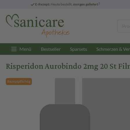
3
E-Rezept:
Heute bestellt,
morgen geliefert
Menü
Bestseller
Sparsets
Schmerzen & Ver
Risperidon Aurobindo 2mg 20 St Fil
Rezeptpflichtig