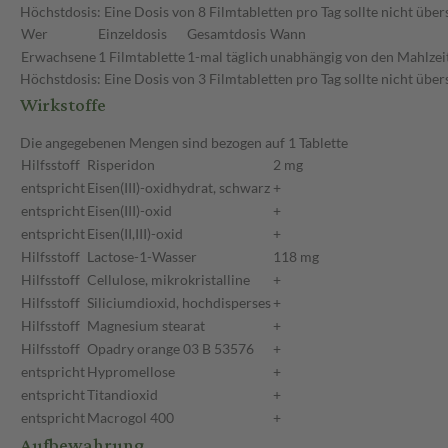
Höchstdosis: Eine Dosis von 8 Filmtabletten pro Tag sollte nicht üb
Wer
Einzeldosis
Gesamtdosis
Wann
Erwachsene
1 Filmtablette
1-mal täglich
unabhängig von den Mahlzei
Höchstdosis: Eine Dosis von 3 Filmtabletten pro Tag sollte nicht übe
Wirkstoffe
Die angegebenen Mengen sind bezogen auf 1 Tablette
Hilfsstoff
Risperidon
2 mg
entspricht
Eisen(III)-oxidhydrat, schwarz
+
entspricht
Eisen(III)-oxid
+
entspricht
Eisen(II,III)-oxid
+
Hilfsstoff
Lactose-1-Wasser
118 mg
Hilfsstoff
Cellulose, mikrokristalline
+
Hilfsstoff
Siliciumdioxid, hochdisperses
+
Hilfsstoff
Magnesium stearat
+
Hilfsstoff
Opadry orange 03 B 53576
+
entspricht
Hypromellose
+
entspricht
Titandioxid
+
entspricht
Macrogol 400
+
Aufbewahrung