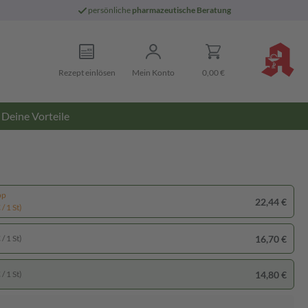
persönliche
pharmazeutische Beratung
Rezept einlösen
Mein Konto
0,00 €
Deine Vorteile
pp
22,44 €
/ 1 St)
16,70 €
/ 1 St)
14,80 €
/ 1 St)