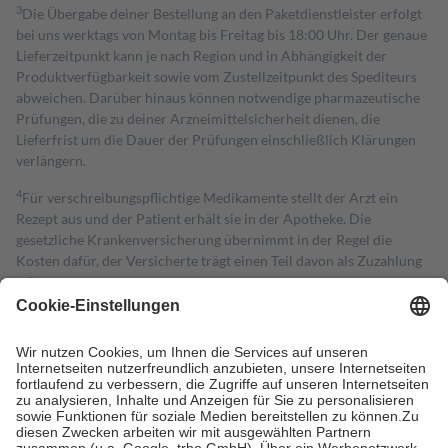
3
Die Übergabe deiner Bestellung an den Paketdienstleister erfolgt
bei uns werktags von Montag bis Freitag bis 18:00 Uhr. Der genaue
Lieferzeitpunkt kann je nach Region und in Abhängigkeit der
Produktverfügbarkeit sowie vom Zustellzeitpunkt des Spediteurs
abweichen. Darüber hinaus können notwendige pharmazeutische
Prüfungen, die zu deiner Arzneimittelsicherheit dienen, die
Lieferfrist um die Dauer der Prüfungen einschließlich Klärungen
verlängern.
4
Für verschreibungspflichtige Medikamente stellt der Arzt ein
Rezept aus und der Patient erhält sie in der Apotheke. Die
gesetzliche Krankenversicherung übernimmt in der Regel die
Kosten dafür, der Versicherte trägt einen Teil davon als Zuzahlung
mit.
Grundsätzlich leisten Mitglieder Zuzahlungen in Höhe von zehn
Prozent des Abgabepreises,
mindestens
jedoch
fünf Euro
und
höchstens zehn Euro.
Es sind jedoch nie mehr als die tatsächlichen
Kosten der Leistung zu entrichten.
Diese Regeln gelten grundsätzlich auch für Online-Apotheken.
Bei Heilmitteln und häuslicher Krankenpflege beträgt die
Zuzahlung zehn Prozent der Kosten sowie zehn Euro je