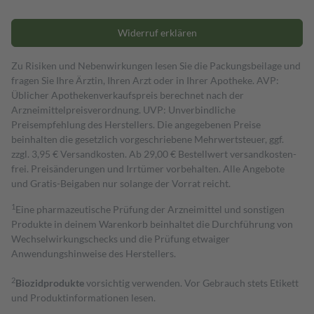
Widerruf erklären
Zu Risiken und Nebenwirkungen lesen Sie die Packungsbeilage und
fragen Sie Ihre Ärztin, Ihren Arzt oder in Ihrer Apotheke. AVP:
Üblicher Apothekenverkaufspreis berechnet nach der
Arzneimittelpreisverordnung. UVP: Unverbindliche
Preisempfehlung des Herstellers. Die angegebenen Preise
beinhalten die gesetzlich vorgeschriebene Mehrwertsteuer, ggf.
zzgl. 3,95 € Versandkosten. Ab 29,00 € Bestell­wert versand­kosten­
frei. Preisänderungen und Irrtümer vorbehalten. Alle Angebote
und Gratis-Beigaben nur solange der Vorrat reicht.
1
Eine pharmazeutische Prüfung der Arzneimittel und sonstigen
Produkte in deinem Warenkorb beinhaltet die Durchführung von
Wechselwirkungschecks und die Prüfung etwaiger
Anwendungshinweise des Herstellers.
2
Biozidprodukte
vorsichtig verwenden. Vor Gebrauch stets Etikett
und Produktinformationen lesen.