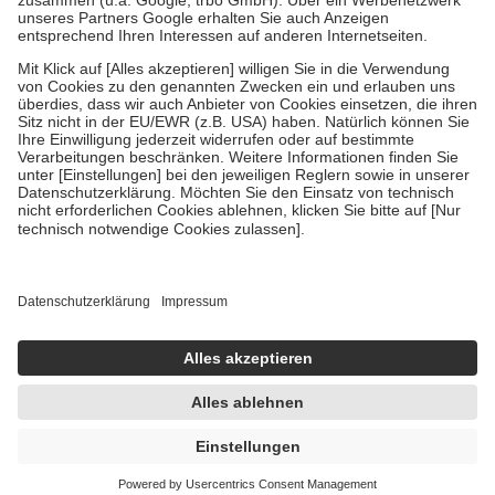
Verordnung.
Um das Engagement der Versicherten für ihre eigene Gesundheit zu
stärken und die besondere Stellung der Familie zu unterstützen,
fallen
keine Zuzahlungen
an bei:
• Kindern und Jugendlichen bis zum vollendeten 18. Lebensjahr
mit Ausnahme der Fahrkosten
• Untersuchungen zur Vorsorge und Früherkennung, die von der
GKV getragen werden
• empfohlenen Schutzimpfungen
• Harn- und Blutteststreifen
Wir nutzen Trusted Shops als unabhängigen Dienstleister für die
Einholung von Bewertungen. Trusted Shops hat Maßnahmen
getroffen, um sicherzustellen, dass es sich um echte Bewertungen
handelt. Mehr Informationen findest du hier:
https://help.etrusted.com/hc/de/articles/4419944605341
Einige Bilder und Inhalte wurden unter Zuhilfenahme künstlicher
Intelligenz erstellt.