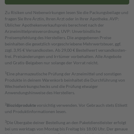
Zu Risiken und Nebenwirkungen lesen Sie die Packungsbeilage und
fragen Sie Ihre Ärztin, Ihren Arzt oder in Ihrer Apotheke. AVP:
Üblicher Apothekenverkaufspreis berechnet nach der
Arzneimittelpreisverordnung. UVP: Unverbindliche
Preisempfehlung des Herstellers. Die angegebenen Preise
beinhalten die gesetzlich vorgeschriebene Mehrwertsteuer, ggf.
zzgl. 3,95 € Versandkosten. Ab 29,00 € Bestell­wert versand­kosten­
frei. Preisänderungen und Irrtümer vorbehalten. Alle Angebote
und Gratis-Beigaben nur solange der Vorrat reicht.
1
Eine pharmazeutische Prüfung der Arzneimittel und sonstigen
Produkte in deinem Warenkorb beinhaltet die Durchführung von
Wechselwirkungschecks und die Prüfung etwaiger
Anwendungshinweise des Herstellers.
2
Biozidprodukte
vorsichtig verwenden. Vor Gebrauch stets Etikett
und Produktinformationen lesen.
3
Die Übergabe deiner Bestellung an den Paketdienstleister erfolgt
bei uns werktags von Montag bis Freitag bis 18:00 Uhr. Der genaue