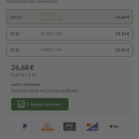
Abbildung kann abweichen
Spartipp
100 St
26,68 €
(0,27 € / 1 St)
50 St
19,14 €
(0,38 € / 1 St)
20 St
15,93 €
(0,80 € / 1 St)
26,68 €
0,27 € / 1 St
sofort lieferbar
Preise inkl. MwSt. ggf. zzgl. Versandkosten
E-Rezept einlösen