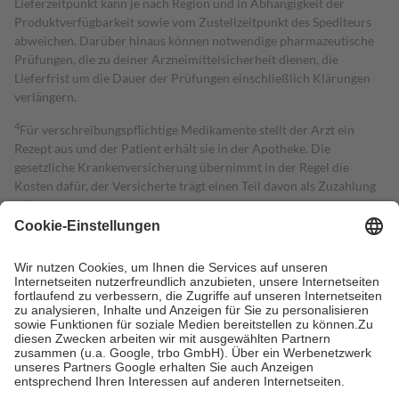
Lieferzeitpunkt kann je nach Region und in Abhängigkeit der
Produktverfügbarkeit sowie vom Zustellzeitpunkt des Spediteurs
abweichen. Darüber hinaus können notwendige pharmazeutische
Prüfungen, die zu deiner Arzneimittelsicherheit dienen, die
Lieferfrist um die Dauer der Prüfungen einschließlich Klärungen
verlängern.
4
Für verschreibungspflichtige Medikamente stellt der Arzt ein
Rezept aus und der Patient erhält sie in der Apotheke. Die
gesetzliche Krankenversicherung übernimmt in der Regel die
Kosten dafür, der Versicherte trägt einen Teil davon als Zuzahlung
mit.
Grundsätzlich leisten Mitglieder Zuzahlungen in Höhe von zehn
Prozent des Abgabepreises,
mindestens
jedoch
fünf Euro
und
höchstens zehn Euro.
Es sind jedoch nie mehr als die tatsächlichen
Kosten der Leistung zu entrichten.
Diese Regeln gelten grundsätzlich auch für Online-Apotheken.
Bei Heilmitteln und häuslicher Krankenpflege beträgt die
Zuzahlung zehn Prozent der Kosten sowie zehn Euro je
Verordnung.
Um das Engagement der Versicherten für ihre eigene Gesundheit zu
stärken und die besondere Stellung der Familie zu unterstützen,