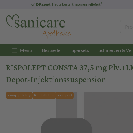
3
E-Rezept:
Heute bestellt,
morgen geliefert
Menü
Bestseller
Sparsets
Schmerzen & Ver
RISPOLEPT CONSTA 37,5 mg Plv.+LM z
Depot-Injektionssuspension
Rezeptpflichtig
Kühlpflichtig
Reimport