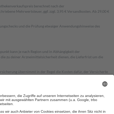
pothekenverkaufspreis berechnet nach der
hriebene Mehrwertsteuer, ggf. zzgl. 3,95 € Versandkosten. Ab 29,00 €
kungschecks und die Prüfung etwaiger Anwendungshinweise des
itpunkt kann je nach Region und in Abhängigkeit der
 zu deiner Arzneimittelsicherheit dienen, die Lieferfrist um die
ersicherung übernimmt in der Regel die Kosten dafür, der Versicherte
Euro.
Es sind jedoch nie mehr als die tatsächlichen Kosten der Leistung
e Zuzahlungen
an bei: