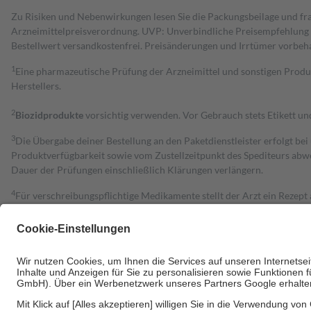
Zu Risiken und Nebenwirkungen lesen Sie die Packungsbeilage und fra
Arzneimittelpreisverordnung. UVP: Unverbindliche Preisempfehlung de
Bestell­wert versand­kosten­frei. Preisänderungen und Irrtümer vorbeh
1
Eine pharmazeutische Prüfung der Arzneimittel und sonstigen Pro
Herstellers.
2
Biozidprodukte
vorsichtig verwenden. Vor Gebrauch stets Etikett u
3
Die Übergabe deiner Bestellung an den Paketdienstleister erfolgt bei
Produktverfügbarkeit sowie vom Zustellzeitpunkt des Spediteurs abwe
Dauer der Prüfungen einschließlich Klärungen verlängern.
4
Für verschreibungspflichtige Medikamente stellt der Arzt ein Rezept 
trägt einen Teil davon als Zuzahlung mit.
Grundsätzlich leisten Mitglieder Zuzahlungen in Höhe von zehn Proz
zu entrichten.
Diese Regeln gelten grundsätzlich auch für Online-Apotheken.
Bei Heilmitteln und häuslicher Krankenpflege beträgt die Zuzahlung 
Um das Engagement der Versicherten für ihre eigene Gesundheit zu stä
• Kindern und Jugendlichen bis zum vollendeten 18. Lebensjahr mit