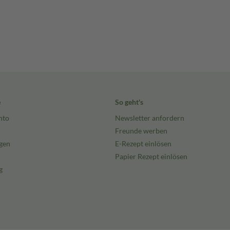
e
So geht's
nto
Newsletter anfordern
Freunde werben
gen
E-Rezept einlösen
Papier Rezept einlösen
g