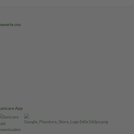
Bewerte uns
Sanicare App