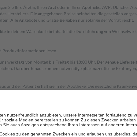
gen Sie Ihre Ärztin, Ihren Arzt oder in Ihrer Apotheke. AVP: Üblicher A
s Herstellers. Die angegebenen Preise beinhalten die gesetzlich vorgesc
alten. Alle Angebote und Gratis-Beigaben nur solange der Vorrat reicht.
dukte in deinem Warenkorb beinhaltet die Durchführung von Wechselwir
nd Produktinformationen lesen.
 uns werktags von Montag bis Freitag bis 18:00 Uhr. Der genaue Lieferze
ichen. Darüber hinaus können notwendige pharmazeutische Prüfungen, die
aus und der Patient erhält sie in der Apotheke. Die gesetzliche Krankenv
ent des Abgabepreises,
mindestens
jedoch
fünf Euro
und
höchstens zehn 
zehn Prozent der Kosten sowie zehn Euro je Verordnung.
rken und die besondere Stellung der Familie zu unterstützen, fallen
kein
 Ausnahme der Fahrkosten