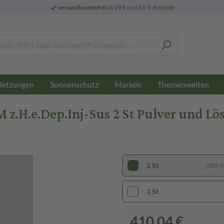
versandkostenfrei
ab 29 € und für E-Rezepte
letzungen
Sonnenschutz
Marken
Themenwelten
.H.e.Dep.Inj-Sus 2 St Pulver und Lös
2 St
(205,02
1 St
410,04 €