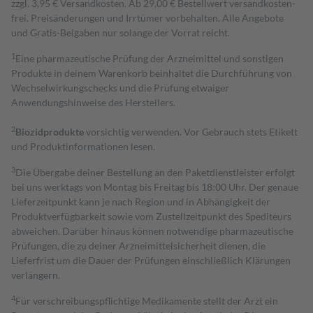
zzgl. 3,95 € Versandkosten. Ab 29,00 € Bestell­wert versand­kosten­
frei. Preisänderungen und Irrtümer vorbehalten. Alle Angebote
und Gratis-Beigaben nur solange der Vorrat reicht.
1
Eine pharmazeutische Prüfung der Arzneimittel und sonstigen
Produkte in deinem Warenkorb beinhaltet die Durchführung von
Wechselwirkungschecks und die Prüfung etwaiger
Anwendungshinweise des Herstellers.
2
Biozidprodukte
vorsichtig verwenden. Vor Gebrauch stets Etikett
und Produktinformationen lesen.
3
Die Übergabe deiner Bestellung an den Paketdienstleister erfolgt
bei uns werktags von Montag bis Freitag bis 18:00 Uhr. Der genaue
Lieferzeitpunkt kann je nach Region und in Abhängigkeit der
Produktverfügbarkeit sowie vom Zustellzeitpunkt des Spediteurs
abweichen. Darüber hinaus können notwendige pharmazeutische
Prüfungen, die zu deiner Arzneimittelsicherheit dienen, die
Lieferfrist um die Dauer der Prüfungen einschließlich Klärungen
verlängern.
4
Für verschreibungspflichtige Medikamente stellt der Arzt ein