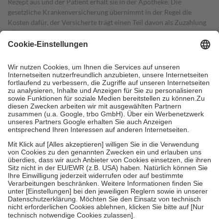
Rezept aus und der Patient erhält sie in der Apotheke. Die
gesetzliche Krankenversicherung übernimmt in der Regel die
Kosten dafür, der Versicherte trägt einen Teil davon als Zuzahlung
mit.
Grundsätzlich leisten Mitglieder Zuzahlungen in Höhe von zehn
Prozent des Abgabepreises,
mindestens
jedoch
fünf Euro
und
höchstens zehn Euro.
Es sind jedoch nie mehr als die tatsächlichen
Kosten der Leistung zu entrichten.
Diese Regeln gelten grundsätzlich auch für Online-Apotheken.
Bei Heilmitteln und häuslicher Krankenpflege beträgt die
Zuzahlung zehn Prozent der Kosten sowie zehn Euro je
Verordnung.
Um das Engagement der Versicherten für ihre eigene Gesundheit zu
stärken und die besondere Stellung der Familie zu unterstützen,
fallen
keine Zuzahlungen
an bei:
• Kindern und Jugendlichen bis zum vollendeten 18. Lebensjahr
mit Ausnahme der Fahrkosten
• Untersuchungen zur Vorsorge und Früherkennung, die von der
GKV getragen werden
• empfohlenen Schutzimpfungen
• Harn- und Blutteststreifen