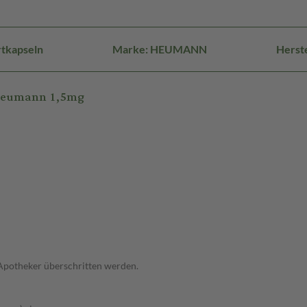
rtkapseln
Marke: HEUMANN
Herst
 Heumann 1,5mg
 Apotheker überschritten werden.