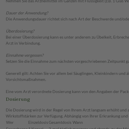
Nehmen Sie das Arzneimittel im Ganzen mit Flüssigkeit (z.B. 1 Glas Wa
Dauer der Anwendung?
Die Anwendungsdauer richtet sich nach Art der Beschwerde und/ode
Überdosierung?
Bei einer Überdosierung kann es unter anderem zu Übelkeit, Erbrech
Arzt in Verbindung.
Einnahme vergessen?
Setzen Sie die Einnahme zum nächsten vorgeschriebenen Zeitpunkt gan
Generell gilt: Achten Sie vor allem bei Säuglingen, Kleinkindern un
Vorsichtsmaßnahmen.
Eine vom Arzt verordnete Dosierung kann von den Angaben der Packun
Dosierung
Die Dosierung wird in der Regel von Ihrem Arzt langsam erhöht und au
Wirkstoffstärken zur Verfügung. Abhängig von Ihrer Erkrankung und
Wer
Einzeldosis
Gesamtdosis
Wann
Erwachsene
1 Kapsel
2-mal täglich
morgens und abends, zu der Ma