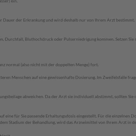
sser) ein.
r Dauer der Erkrankung und wird deshalb nur von Ihrem Arzt bestimmt.
en, Durchfall, Bluthochdruck oder Pulserniedrigung kommen. Setzen Sie
z normal (also nicht mit der doppelten Menge) fort.
d älteren Menschen auf eine gewissenhafte Dosierung. Im Zweifelsfalle f
gsbeilage abweichen. Da der Arzt sie individuell abstimmt, sollten Si
f eine für Sie passende Erhaltungsdosis eingestellt. Für die einzelnen D
 dem Stadium der Behandlung, wird das Arzneimittel von Ihrem Arzt in 
hlzeit