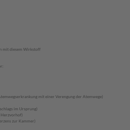
n mit diesem Wirkstoff
r:
Atemwegserkrankung mit einer Verengung der Atemwege)
schlags im Ursprung)
m Herzvorhof)
Herzens zur Kammer)