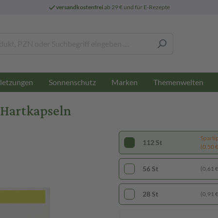
versandkostenfrei
ab 29 € und für E-Rezepte
letzungen
Sonnenschutz
Marken
Themenwelten
 Hartkapseln
Sparti
112 St
(0,50 € 
56 St
(0,61 € 
28 St
(0,91 € 