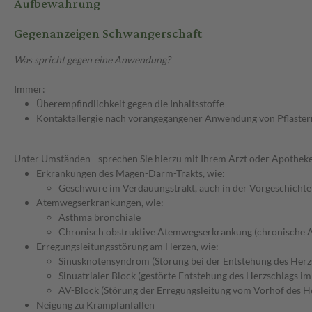
Aufbewahrung
Gegenanzeigen Schwangerschaft
Was spricht gegen eine Anwendung?
Immer:
Überempfindlichkeit gegen die Inhaltsstoffe
Kontaktallergie nach vorangegangener Anwendung von Pflaster
Unter Umständen - sprechen Sie hierzu mit Ihrem Arzt oder Apotheke
Erkrankungen des Magen-Darm-Trakts, wie:
Geschwüre im Verdauungstrakt, auch in der Vorgeschichte
Atemwegserkrankungen, wie:
Asthma bronchiale
Chronisch obstruktive Atemwegserkrankung (chronische 
Erregungsleitungsstörung am Herzen, wie:
Sinusknotensyndrom (Störung bei der Entstehung des Herz
Sinuatrialer Block (gestörte Entstehung des Herzschlags i
AV-Block (Störung der Erregungsleitung vom Vorhof des 
Neigung zu Krampfanfällen