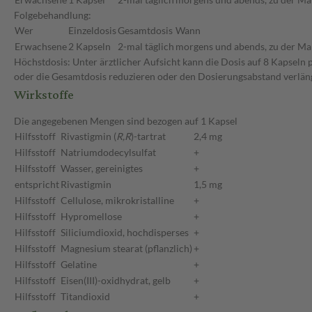
Folgebehandlung:
Wer
Einzeldosis
Gesamtdosis
Wann
Erwachsene
2 Kapseln
2-mal täglich
morgens und abends, zu der Ma
Höchstdosis: Unter ärztlicher Aufsicht kann die Dosis auf 8 Kapseln 
oder die Gesamtdosis reduzieren oder den Dosierungsabstand verlän
Wirkstoffe
Die angegebenen Mengen sind bezogen auf 1 Kapsel
Hilfsstoff
Rivastigmin (
R,R
)-tartrat
2,4 mg
Hilfsstoff
Natriumdodecylsulfat
+
Hilfsstoff
Wasser, gereinigtes
+
entspricht
Rivastigmin
1,5 mg
Hilfsstoff
Cellulose, mikrokristalline
+
Hilfsstoff
Hypromellose
+
Hilfsstoff
Siliciumdioxid, hochdisperses
+
Hilfsstoff
Magnesium stearat (pflanzlich)
+
Hilfsstoff
Gelatine
+
Hilfsstoff
Eisen(III)-oxidhydrat, gelb
+
Hilfsstoff
Titandioxid
+