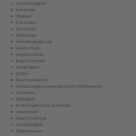
Appetitlosigkeit
Schwindel
Übelkeit
Erbrechen
Durchfälle
Albträume
Antriebssteigerung
Verwirrtheit
Angstzustände
Kopfschmerzen
Schläfrigkeit
Zittern
Bauchschmerzen
Verdauungsbeschwerden durch Medikamente
Schwitzen
Müdigkeit
Kraftlosigkeit bzw. Schwäche
Unwohlsein
Gewichtsverlust
Schlaflosigkeit
Depressionen