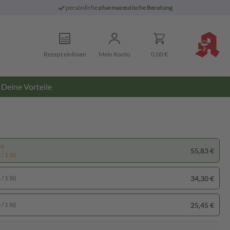
persönliche
pharmazeutische Beratung
Rezept einlösen
Mein Konto
0,00 €
Deine Vorteile
pp
55,83 €
/ 1 St)
34,30 €
/ 1 St)
25,45 €
/ 1 St)