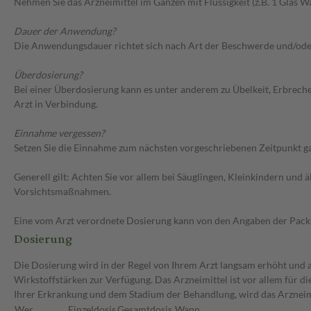
Nehmen Sie das Arzneimittel im Ganzen mit Flüssigkeit (z.B. 1 Glas Wa
Dauer der Anwendung?
Die Anwendungsdauer richtet sich nach Art der Beschwerde und/ode
Überdosierung?
Bei einer Überdosierung kann es unter anderem zu Übelkeit, Erbrech
Arzt in Verbindung.
Einnahme vergessen?
Setzen Sie die Einnahme zum nächsten vorgeschriebenen Zeitpunkt gan
Generell gilt: Achten Sie vor allem bei Säuglingen, Kleinkindern un
Vorsichtsmaßnahmen.
Eine vom Arzt verordnete Dosierung kann von den Angaben der Packun
Dosierung
Die Dosierung wird in der Regel von Ihrem Arzt langsam erhöht und au
Wirkstoffstärken zur Verfügung. Das Arzneimittel ist vor allem für 
Ihrer Erkrankung und dem Stadium der Behandlung, wird das Arzneimi
Wer
Einzeldosis
Gesamtdosis
Wann