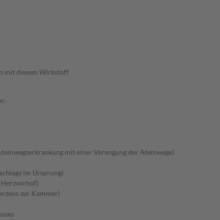
n mit diesem Wirkstoff
r:
Atemwegserkrankung mit einer Verengung der Atemwege)
schlags im Ursprung)
m Herzvorhof)
Herzens zur Kammer)
usses