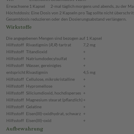
Erwachsene
1 Kapsel
2-mal täglich
morgens und abends, zu der Ma
Höchstdosis: Eine Dosis von 2 Kapseln pro Tag sollte nicht überschri
Gesamtdosis reduzieren oder den Dosierungsabstand verlängern.
Wirkstoffe
Die angegebenen Mengen sind bezogen auf 1 Kapsel
Hilfsstoff
Rivastigmin (
R,R
)-tartrat
7,2 mg
Hilfsstoff
Titandioxid
+
Hilfsstoff
Natriumdodecylsulfat
+
Hilfsstoff
Wasser, gereinigtes
+
entspricht
Rivastigmin
4,5 mg
Hilfsstoff
Cellulose, mikrokristalline
+
Hilfsstoff
Hypromellose
+
Hilfsstoff
Siliciumdioxid, hochdisperses
+
Hilfsstoff
Magnesium stearat (pflanzlich)
+
Hilfsstoff
Gelatine
+
Hilfsstoff
Eisen(III)-oxidhydrat, schwarz
+
Hilfsstoff
Eisen(III)-oxid
+
Aufbewahrung