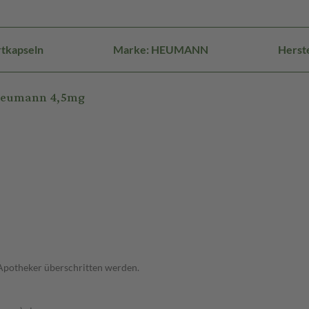
rtkapseln
Marke: HEUMANN
Herst
 Heumann 4,5mg
 Apotheker überschritten werden.