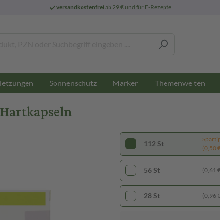
versandkostenfrei
ab 29 € und für E-Rezepte
letzungen
Sonnenschutz
Marken
Themenwelten
 Hartkapseln
Sparti
112 St
(0,50 € 
56 St
(0,61 € 
28 St
(0,96 € 