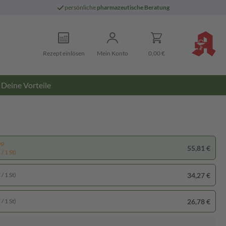
persönliche
pharmazeutische Beratung
Rezept einlösen
Mein Konto
0,00 €
Deine Vorteile
pp
55,81 €
/ 1 St)
34,27 €
/ 1 St)
26,78 €
/ 1 St)