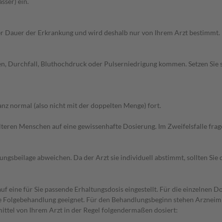
sser) ein.
r Dauer der Erkrankung und wird deshalb nur von Ihrem Arzt bestimmt.
en, Durchfall, Bluthochdruck oder Pulserniedrigung kommen. Setzen Sie
z normal (also nicht mit der doppelten Menge) fort.
d älteren Menschen auf eine gewissenhafte Dosierung. Im Zweifelsfalle f
gsbeilage abweichen. Da der Arzt sie individuell abstimmt, sollten Si
f eine für Sie passende Erhaltungsdosis eingestellt. Für die einzelnen D
die Folgebehandlung geeignet. Für den Behandlungsbeginn stehen Arzneim
ttel von Ihrem Arzt in der Regel folgendermaßen dosiert: