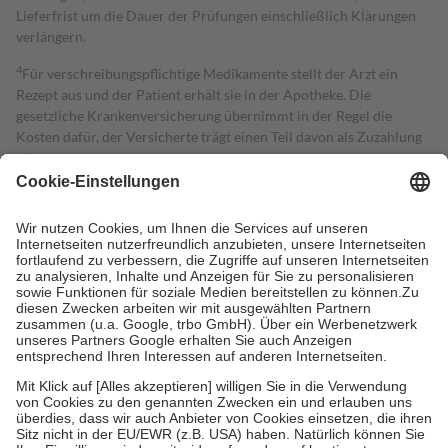
Lieferfrist um die Dauer der Prüfungen einschließlich Klärungen
verlängern.
4
Für verschreibungspflichtige Medikamente stellt der Arzt ein
Rezept aus und der Patient erhält sie in der Apotheke. Die
gesetzliche Krankenversicherung übernimmt in der Regel die
Kosten dafür, der Versicherte trägt einen Teil davon als Zuzahlung
mit.
Grundsätzlich leisten Mitglieder Zuzahlungen in Höhe von zehn
Prozent des Abgabepreises,
mindestens
jedoch
fünf Euro
und
höchstens zehn Euro.
Es sind jedoch nie mehr als die tatsächlichen
Kosten der Leistung zu entrichten.
Diese Regeln gelten grundsätzlich auch für Online-Apotheken.
Bei Heilmitteln und häuslicher Krankenpflege beträgt die
Zuzahlung zehn Prozent der Kosten sowie zehn Euro je
Verordnung.
Um das Engagement der Versicherten für ihre eigene Gesundheit zu
stärken und die besondere Stellung der Familie zu unterstützen,
fallen
keine Zuzahlungen
an bei:
• Kindern und Jugendlichen bis zum vollendeten 18. Lebensjahr
mit Ausnahme der Fahrkosten