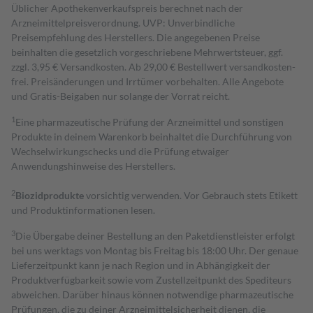
Üblicher Apothekenverkaufspreis berechnet nach der
Arzneimittelpreisverordnung. UVP: Unverbindliche
Preisempfehlung des Herstellers. Die angegebenen Preise
beinhalten die gesetzlich vorgeschriebene Mehrwertsteuer, ggf.
zzgl. 3,95 € Versandkosten. Ab 29,00 € Bestell­wert versand­kosten­
frei. Preisänderungen und Irrtümer vorbehalten. Alle Angebote
und Gratis-Beigaben nur solange der Vorrat reicht.
1
Eine pharmazeutische Prüfung der Arzneimittel und sonstigen
Produkte in deinem Warenkorb beinhaltet die Durchführung von
Wechselwirkungschecks und die Prüfung etwaiger
Anwendungshinweise des Herstellers.
2
Biozidprodukte
vorsichtig verwenden. Vor Gebrauch stets Etikett
und Produktinformationen lesen.
3
Die Übergabe deiner Bestellung an den Paketdienstleister erfolgt
bei uns werktags von Montag bis Freitag bis 18:00 Uhr. Der genaue
Lieferzeitpunkt kann je nach Region und in Abhängigkeit der
Produktverfügbarkeit sowie vom Zustellzeitpunkt des Spediteurs
abweichen. Darüber hinaus können notwendige pharmazeutische
Prüfungen, die zu deiner Arzneimittelsicherheit dienen, die