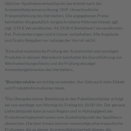
Üblicher Apothekenverkaufspreis berechnet nach der
Arzneimittelpreisverordnung. UVP: Unverbindliche
Preisempfehlung des Herstellers. Die angegebenen Preise
beinhalten die gesetzlich vorgeschriebene Mehrwertsteuer, ggf.
zzgl. 3,95 € Versandkosten. Ab 29,00 € Bestell­wert versand­kosten­
frei. Preisänderungen und Irrtümer vorbehalten. Alle Angebote
und Gratis-Beigaben nur solange der Vorrat reicht.
1
Eine pharmazeutische Prüfung der Arzneimittel und sonstigen
Produkte in deinem Warenkorb beinhaltet die Durchführung von
Wechselwirkungschecks und die Prüfung etwaiger
Anwendungshinweise des Herstellers.
2
Biozidprodukte
vorsichtig verwenden. Vor Gebrauch stets Etikett
und Produktinformationen lesen.
3
Die Übergabe deiner Bestellung an den Paketdienstleister erfolgt
bei uns werktags von Montag bis Freitag bis 18:00 Uhr. Der genaue
Lieferzeitpunkt kann je nach Region und in Abhängigkeit der
Produktverfügbarkeit sowie vom Zustellzeitpunkt des Spediteurs
abweichen. Darüber hinaus können notwendige pharmazeutische
Prüfungen, die zu deiner Arzneimittelsicherheit dienen, die