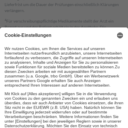
Lieferfrist um die Dauer der Prüfungen einschließlich Klärungen
verlängern.
4
Für verschreibungspflichtige Medikamente stellt der Arzt ein
Rezept aus und der Patient erhält sie in der Apotheke. Die
gesetzliche Krankenversicherung übernimmt in der Regel die
Kosten dafür, der Versicherte trägt einen Teil davon als Zuzahlung
mit.
Grundsätzlich leisten Mitglieder Zuzahlungen in Höhe von zehn
Prozent des Abgabepreises,
mindestens
jedoch
fünf Euro
und
höchstens zehn Euro.
Es sind jedoch nie mehr als die tatsächlichen
Kosten der Leistung zu entrichten.
Diese Regeln gelten grundsätzlich auch für Online-Apotheken.
Bei Heilmitteln und häuslicher Krankenpflege beträgt die
Zuzahlung zehn Prozent der Kosten sowie zehn Euro je
Verordnung.
Um das Engagement der Versicherten für ihre eigene Gesundheit zu
stärken und die besondere Stellung der Familie zu unterstützen,
fallen
keine Zuzahlungen
an bei:
• Kindern und Jugendlichen bis zum vollendeten 18. Lebensjahr
mit Ausnahme der Fahrkosten