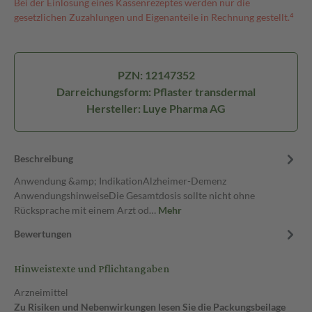
Bei der Einlösung eines Kassenrezeptes werden nur die
gesetzlichen Zuzahlungen und Eigenanteile in Rechnung gestellt.⁴
PZN: 12147352
Darreichungsform: Pflaster transdermal
Hersteller: Luye Pharma AG
Beschreibung
Anwendung &amp; IndikationAlzheimer-Demenz
AnwendungshinweiseDie Gesamtdosis sollte nicht ohne
Rücksprache mit einem Arzt od…
Mehr
Bewertungen
Hinweistexte und Pflichtangaben
Arzneimittel
Zu Risiken und Nebenwirkungen lesen Sie die Packungsbeilage