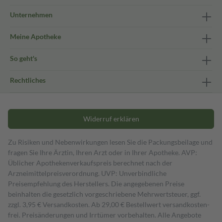
Unternehmen
Meine Apotheke
So geht's
Rechtliches
Widerruf erklären
Zu Risiken und Nebenwirkungen lesen Sie die Packungsbeilage und
fragen Sie Ihre Ärztin, Ihren Arzt oder in Ihrer Apotheke. AVP:
Üblicher Apothekenverkaufspreis berechnet nach der
Arzneimittelpreisverordnung. UVP: Unverbindliche
Preisempfehlung des Herstellers. Die angegebenen Preise
beinhalten die gesetzlich vorgeschriebene Mehrwertsteuer, ggf.
zzgl. 3,95 € Versandkosten. Ab 29,00 € Bestell­wert versand­kosten­
frei. Preisänderungen und Irrtümer vorbehalten. Alle Angebote