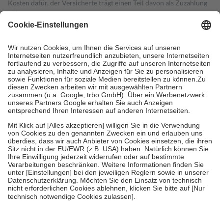
Kosten dafür, der Versicherte trägt einen Teil davon als Zuzahlung
mit.
Grundsätzlich leisten Mitglieder Zuzahlungen in Höhe von zehn
Prozent des Abgabepreises,
mindestens
jedoch
fünf Euro
und
höchstens zehn Euro.
Es sind jedoch nie mehr als die tatsächlichen
Kosten der Leistung zu entrichten.
Diese Regeln gelten grundsätzlich auch für Online-Apotheken.
Bei Heilmitteln und häuslicher Krankenpflege beträgt die
Zuzahlung zehn Prozent der Kosten sowie zehn Euro je
Verordnung.
Um das Engagement der Versicherten für ihre eigene Gesundheit zu
stärken und die besondere Stellung der Familie zu unterstützen,
fallen
keine Zuzahlungen
an bei:
• Kindern und Jugendlichen bis zum vollendeten 18. Lebensjahr
mit Ausnahme der Fahrkosten
• Untersuchungen zur Vorsorge und Früherkennung, die von der
GKV getragen werden
• empfohlenen Schutzimpfungen
• Harn- und Blutteststreifen
Wir nutzen Trusted Shops als unabhängigen Dienstleister für die
Einholung von Bewertungen. Trusted Shops hat Maßnahmen