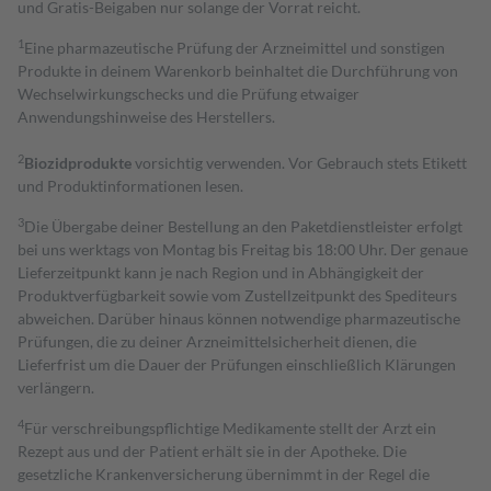
und Gratis-Beigaben nur solange der Vorrat reicht.
1
Eine pharmazeutische Prüfung der Arzneimittel und sonstigen
Produkte in deinem Warenkorb beinhaltet die Durchführung von
Wechselwirkungschecks und die Prüfung etwaiger
Anwendungshinweise des Herstellers.
2
Biozidprodukte
vorsichtig verwenden. Vor Gebrauch stets Etikett
und Produktinformationen lesen.
3
Die Übergabe deiner Bestellung an den Paketdienstleister erfolgt
bei uns werktags von Montag bis Freitag bis 18:00 Uhr. Der genaue
Lieferzeitpunkt kann je nach Region und in Abhängigkeit der
Produktverfügbarkeit sowie vom Zustellzeitpunkt des Spediteurs
abweichen. Darüber hinaus können notwendige pharmazeutische
Prüfungen, die zu deiner Arzneimittelsicherheit dienen, die
Lieferfrist um die Dauer der Prüfungen einschließlich Klärungen
verlängern.
4
Für verschreibungspflichtige Medikamente stellt der Arzt ein
Rezept aus und der Patient erhält sie in der Apotheke. Die
gesetzliche Krankenversicherung übernimmt in der Regel die