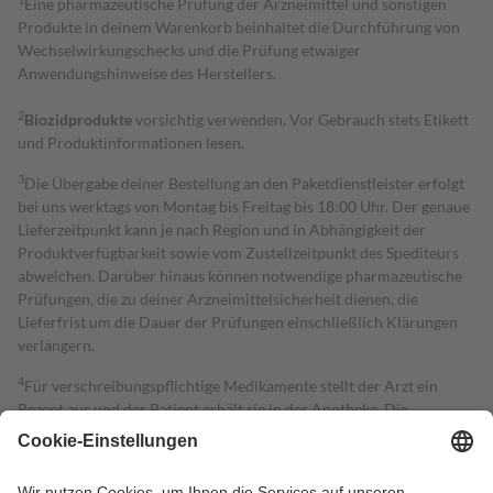
Eine pharmazeutische Prüfung der Arzneimittel und sonstigen
Produkte in deinem Warenkorb beinhaltet die Durchführung von
Wechselwirkungschecks und die Prüfung etwaiger
Anwendungshinweise des Herstellers.
2
Biozidprodukte
vorsichtig verwenden. Vor Gebrauch stets Etikett
und Produktinformationen lesen.
3
Die Übergabe deiner Bestellung an den Paketdienstleister erfolgt
bei uns werktags von Montag bis Freitag bis 18:00 Uhr. Der genaue
Lieferzeitpunkt kann je nach Region und in Abhängigkeit der
Produktverfügbarkeit sowie vom Zustellzeitpunkt des Spediteurs
abweichen. Darüber hinaus können notwendige pharmazeutische
Prüfungen, die zu deiner Arzneimittelsicherheit dienen, die
Lieferfrist um die Dauer der Prüfungen einschließlich Klärungen
verlängern.
4
Für verschreibungspflichtige Medikamente stellt der Arzt ein
Rezept aus und der Patient erhält sie in der Apotheke. Die
gesetzliche Krankenversicherung übernimmt in der Regel die
Kosten dafür, der Versicherte trägt einen Teil davon als Zuzahlung
mit.