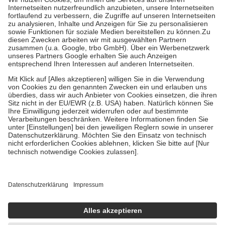
Grundsätzlich leisten Mitglieder Zuzahlungen in Höhe von zehn
Prozent des Abgabepreises,
mindestens
jedoch
fünf Euro
und
höchstens zehn Euro.
Es sind jedoch nie mehr als die tatsächlichen
Kosten der Leistung zu entrichten.
Diese Regeln gelten grundsätzlich auch für Online-Apotheken.
Bei Heilmitteln und häuslicher Krankenpflege beträgt die
Zuzahlung zehn Prozent der Kosten sowie zehn Euro je
Verordnung.
Um das Engagement der Versicherten für ihre eigene Gesundheit zu
stärken und die besondere Stellung der Familie zu unterstützen,
fallen
keine Zuzahlungen
an bei:
• Kindern und Jugendlichen bis zum vollendeten 18. Lebensjahr
mit Ausnahme der Fahrkosten
• Untersuchungen zur Vorsorge und Früherkennung, die von der
GKV getragen werden
• empfohlenen Schutzimpfungen
• Harn- und Blutteststreifen
Wir nutzen Trusted Shops als unabhängigen Dienstleister für die
Einholung von Bewertungen. Trusted Shops hat Maßnahmen
getroffen, um sicherzustellen, dass es sich um echte Bewertungen
handelt. Mehr Informationen findest du hier: