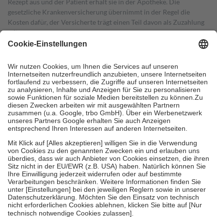
Rezept aus und der Patient erhält sie in der Apotheke. Die
gesetzliche Krankenversicherung übernimmt in der Regel die
Kosten dafür, der Versicherte trägt einen Teil davon als Zuzahlung
mit.
Grundsätzlich leisten Mitglieder Zuzahlungen in Höhe von zehn
Prozent des Abgabepreises,
mindestens
jedoch
fünf Euro
und
höchstens zehn Euro.
Es sind jedoch nie mehr als die tatsächlichen
Kosten der Leistung zu entrichten.
Diese Regeln gelten grundsätzlich auch für Online-Apotheken.
Bei Heilmitteln und häuslicher Krankenpflege beträgt die
Zuzahlung zehn Prozent der Kosten sowie zehn Euro je
Verordnung.
Um das Engagement der Versicherten für ihre eigene Gesundheit zu
stärken und die besondere Stellung der Familie zu unterstützen,
fallen
keine Zuzahlungen
an bei:
• Kindern und Jugendlichen bis zum vollendeten 18. Lebensjahr
mit Ausnahme der Fahrkosten
• Untersuchungen zur Vorsorge und Früherkennung, die von der
GKV getragen werden
• empfohlenen Schutzimpfungen
• Harn- und Blutteststreifen