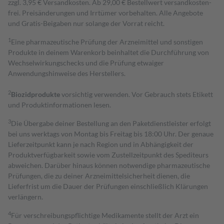
zzgl. 3,95 € Versandkosten. Ab 29,00 € Bestell­wert versand­kosten­
frei. Preisänderungen und Irrtümer vorbehalten. Alle Angebote
und Gratis-Beigaben nur solange der Vorrat reicht.
1
Eine pharmazeutische Prüfung der Arzneimittel und sonstigen
Produkte in deinem Warenkorb beinhaltet die Durchführung von
Wechselwirkungschecks und die Prüfung etwaiger
Anwendungshinweise des Herstellers.
2
Biozidprodukte
vorsichtig verwenden. Vor Gebrauch stets Etikett
und Produktinformationen lesen.
3
Die Übergabe deiner Bestellung an den Paketdienstleister erfolgt
bei uns werktags von Montag bis Freitag bis 18:00 Uhr. Der genaue
Lieferzeitpunkt kann je nach Region und in Abhängigkeit der
Produktverfügbarkeit sowie vom Zustellzeitpunkt des Spediteurs
abweichen. Darüber hinaus können notwendige pharmazeutische
Prüfungen, die zu deiner Arzneimittelsicherheit dienen, die
Lieferfrist um die Dauer der Prüfungen einschließlich Klärungen
verlängern.
4
Für verschreibungspflichtige Medikamente stellt der Arzt ein