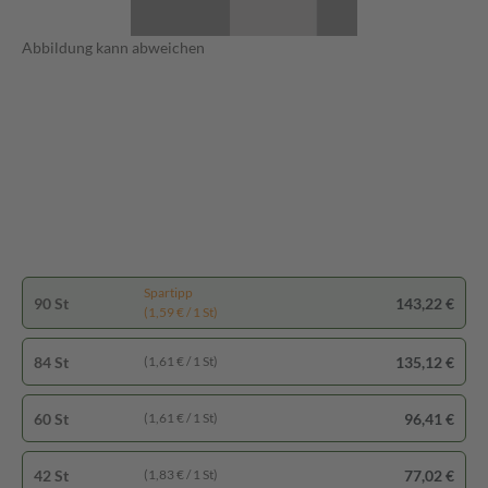
Abbildung kann abweichen
Spartipp
90 St
143,22 €
(1,59 € / 1 St)
84 St
135,12 €
(1,61 € / 1 St)
60 St
96,41 €
(1,61 € / 1 St)
42 St
77,02 €
(1,83 € / 1 St)