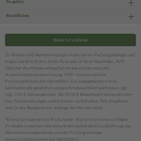
So geht's
Rechtliches
Widerruf erklären
Zu Risiken und Nebenwirkungen lesen Sie die Packungsbeilage und
fragen Sie Ihre Ärztin, Ihren Arzt oder in Ihrer Apotheke. AVP:
Üblicher Apothekenverkaufspreis berechnet nach der
Arzneimittelpreisverordnung. UVP: Unverbindliche
Preisempfehlung des Herstellers. Die angegebenen Preise
beinhalten die gesetzlich vorgeschriebene Mehrwertsteuer, ggf.
zzgl. 3,95 € Versandkosten. Ab 29,00 € Bestell­wert versand­kosten­
frei. Preisänderungen und Irrtümer vorbehalten. Alle Angebote
und Gratis-Beigaben nur solange der Vorrat reicht.
1
Eine pharmazeutische Prüfung der Arzneimittel und sonstigen
Produkte in deinem Warenkorb beinhaltet die Durchführung von
Wechselwirkungschecks und die Prüfung etwaiger
Anwendungshinweise des Herstellers.