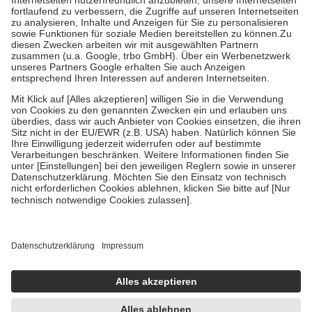
Diese Regeln gelten grundsätzlich auch für Online-Apotheken.
Bei Heilmitteln und häuslicher Krankenpflege beträgt die
Zuzahlung zehn Prozent der Kosten sowie zehn Euro je
Verordnung.
Um das Engagement der Versicherten für ihre eigene Gesundheit zu
stärken und die besondere Stellung der Familie zu unterstützen,
fallen
keine Zuzahlungen
an bei:
• Kindern und Jugendlichen bis zum vollendeten 18. Lebensjahr
mit Ausnahme der Fahrkosten
• Untersuchungen zur Vorsorge und Früherkennung, die von der
GKV getragen werden
• empfohlenen Schutzimpfungen
• Harn- und Blutteststreifen
Wir nutzen Trusted Shops als unabhängigen Dienstleister für die
Einholung von Bewertungen. Trusted Shops hat Maßnahmen
getroffen, um sicherzustellen, dass es sich um echte Bewertungen
handelt. Mehr Informationen findest du hier:
https://help.etrusted.com/hc/de/articles/4419944605341
Einige Bilder und Inhalte wurden unter Zuhilfenahme künstlicher