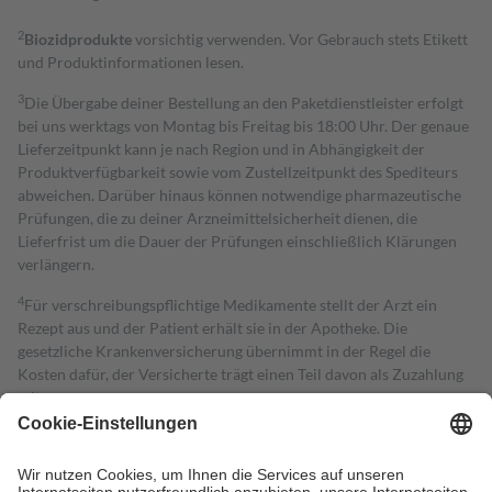
2
Biozidprodukte
vorsichtig verwenden. Vor Gebrauch stets Etikett
und Produktinformationen lesen.
3
Die Übergabe deiner Bestellung an den Paketdienstleister erfolgt
bei uns werktags von Montag bis Freitag bis 18:00 Uhr. Der genaue
Lieferzeitpunkt kann je nach Region und in Abhängigkeit der
Produktverfügbarkeit sowie vom Zustellzeitpunkt des Spediteurs
abweichen. Darüber hinaus können notwendige pharmazeutische
Prüfungen, die zu deiner Arzneimittelsicherheit dienen, die
Lieferfrist um die Dauer der Prüfungen einschließlich Klärungen
verlängern.
4
Für verschreibungspflichtige Medikamente stellt der Arzt ein
Rezept aus und der Patient erhält sie in der Apotheke. Die
gesetzliche Krankenversicherung übernimmt in der Regel die
Kosten dafür, der Versicherte trägt einen Teil davon als Zuzahlung
mit.
Grundsätzlich leisten Mitglieder Zuzahlungen in Höhe von zehn
Prozent des Abgabepreises,
mindestens
jedoch
fünf Euro
und
höchstens zehn Euro.
Es sind jedoch nie mehr als die tatsächlichen
Kosten der Leistung zu entrichten.