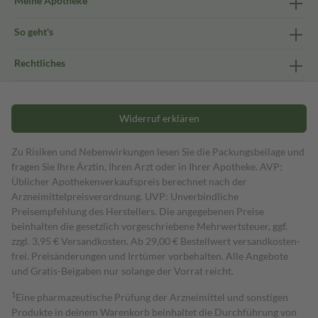
Meine Apotheke
So geht's
Rechtliches
Widerruf erklären
Zu Risiken und Nebenwirkungen lesen Sie die Packungsbeilage und
fragen Sie Ihre Ärztin, Ihren Arzt oder in Ihrer Apotheke. AVP:
Üblicher Apothekenverkaufspreis berechnet nach der
Arzneimittelpreisverordnung. UVP: Unverbindliche
Preisempfehlung des Herstellers. Die angegebenen Preise
beinhalten die gesetzlich vorgeschriebene Mehrwertsteuer, ggf.
zzgl. 3,95 € Versandkosten. Ab 29,00 € Bestell­wert versand­kosten­
frei. Preisänderungen und Irrtümer vorbehalten. Alle Angebote
und Gratis-Beigaben nur solange der Vorrat reicht.
1
Eine pharmazeutische Prüfung der Arzneimittel und sonstigen
Produkte in deinem Warenkorb beinhaltet die Durchführung von