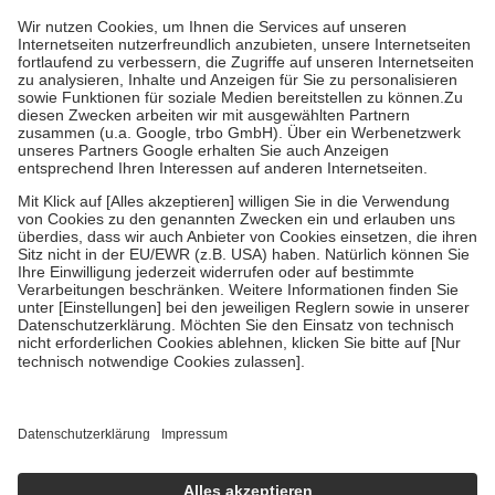
höchstens zehn Euro.
Es sind jedoch nie mehr als die tatsächlichen
Kosten der Leistung zu entrichten.
Diese Regeln gelten grundsätzlich auch für Online-Apotheken.
Bei Heilmitteln und häuslicher Krankenpflege beträgt die
Zuzahlung zehn Prozent der Kosten sowie zehn Euro je
Verordnung.
Um das Engagement der Versicherten für ihre eigene Gesundheit zu
stärken und die besondere Stellung der Familie zu unterstützen,
fallen
keine Zuzahlungen
an bei:
• Kindern und Jugendlichen bis zum vollendeten 18. Lebensjahr
mit Ausnahme der Fahrkosten
• Untersuchungen zur Vorsorge und Früherkennung, die von der
GKV getragen werden
• empfohlenen Schutzimpfungen
• Harn- und Blutteststreifen
Wir nutzen Trusted Shops als unabhängigen Dienstleister für die
Einholung von Bewertungen. Trusted Shops hat Maßnahmen
getroffen, um sicherzustellen, dass es sich um echte Bewertungen
handelt. Mehr Informationen findest du hier:
https://help.etrusted.com/hc/de/articles/4419944605341