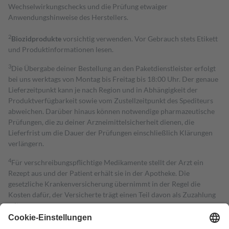
Wechselwirkungschecks und die Prüfung etwaiger
Anwendungshinweise des Herstellers.
2
Biozidprodukte
vorsichtig verwenden. Vor Gebrauch stets Etikett
und Produktinformationen lesen.
3
Die Übergabe deiner Bestellung an den Paketdienstleister erfolgt
bei uns werktags von Montag bis Freitag bis 18:00 Uhr. Der genaue
Lieferzeitpunkt kann je nach Region und in Abhängigkeit der
Produktverfügbarkeit sowie vom Zustellzeitpunkt des Spediteurs
abweichen. Darüber hinaus können notwendige pharmazeutische
Prüfungen, die zu deiner Arzneimittelsicherheit dienen, die
Lieferfrist um die Dauer der Prüfungen einschließlich Klärungen
verlängern.
4
Für verschreibungspflichtige Medikamente stellt der Arzt ein
Rezept aus und der Patient erhält sie in der Apotheke. Die
gesetzliche Krankenversicherung übernimmt in der Regel die
Kosten dafür, der Versicherte trägt einen Teil davon als Zuzahlung
mit.
Grundsätzlich leisten Mitglieder Zuzahlungen in Höhe von zehn
Prozent des Abgabepreises,
mindestens
jedoch
fünf Euro
und