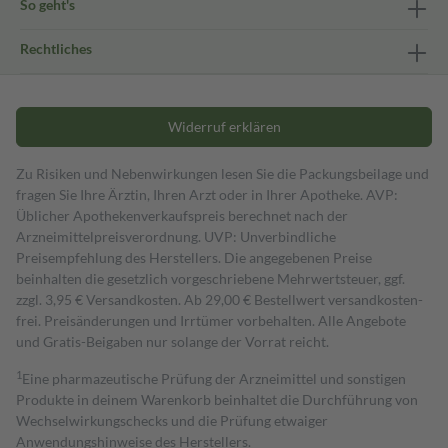
So geht's
Rechtliches
Widerruf erklären
Zu Risiken und Nebenwirkungen lesen Sie die Packungsbeilage und
fragen Sie Ihre Ärztin, Ihren Arzt oder in Ihrer Apotheke. AVP:
Üblicher Apothekenverkaufspreis berechnet nach der
Arzneimittelpreisverordnung. UVP: Unverbindliche
Preisempfehlung des Herstellers. Die angegebenen Preise
beinhalten die gesetzlich vorgeschriebene Mehrwertsteuer, ggf.
zzgl. 3,95 € Versandkosten. Ab 29,00 € Bestell­wert versand­kosten­
frei. Preisänderungen und Irrtümer vorbehalten. Alle Angebote
und Gratis-Beigaben nur solange der Vorrat reicht.
1
Eine pharmazeutische Prüfung der Arzneimittel und sonstigen
Produkte in deinem Warenkorb beinhaltet die Durchführung von
Wechselwirkungschecks und die Prüfung etwaiger
Anwendungshinweise des Herstellers.