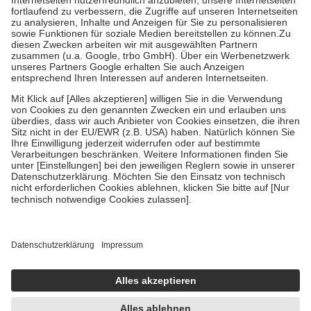
Diese Regeln gelten grundsätzlich auch für Online-Apotheken.
Bei Heilmitteln und häuslicher Krankenpflege beträgt die
Zuzahlung zehn Prozent der Kosten sowie zehn Euro je
Verordnung.
Um das Engagement der Versicherten für ihre eigene Gesundheit zu
stärken und die besondere Stellung der Familie zu unterstützen,
fallen
keine Zuzahlungen
an bei:
• Kindern und Jugendlichen bis zum vollendeten 18. Lebensjahr
mit Ausnahme der Fahrkosten
• Untersuchungen zur Vorsorge und Früherkennung, die von der
GKV getragen werden
• empfohlenen Schutzimpfungen
• Harn- und Blutteststreifen
Wir nutzen Trusted Shops als unabhängigen Dienstleister für die
Einholung von Bewertungen. Trusted Shops hat Maßnahmen
getroffen, um sicherzustellen, dass es sich um echte Bewertungen
handelt. Mehr Informationen findest du hier:
https://help.etrusted.com/hc/de/articles/4419944605341
Einige Bilder und Inhalte wurden unter Zuhilfenahme künstlicher