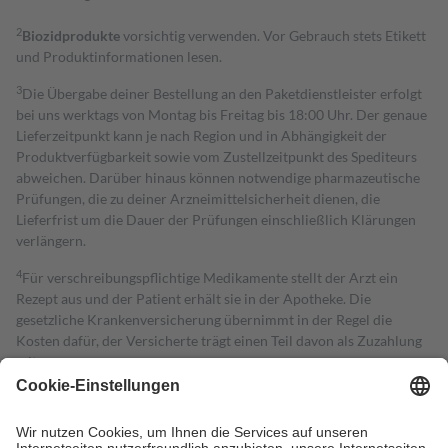
2
Biozidprodukte
vorsichtig verwenden. Vor Gebrauch stets Etikett
und Produktinformationen lesen.
3
Die Übergabe deiner Bestellung an den Paketdienstleister erfolgt
bei uns werktags von Montag bis Freitag bis 18:00 Uhr. Der genaue
Lieferzeitpunkt kann je nach Region und in Abhängigkeit der
Produktverfügbarkeit sowie vom Zustellzeitpunkt des Spediteurs
abweichen. Darüber hinaus können notwendige pharmazeutische
Prüfungen, die zu deiner Arzneimittelsicherheit dienen, die
Lieferfrist um die Dauer der Prüfungen einschließlich Klärungen
verlängern.
4
Für verschreibungspflichtige Medikamente stellt der Arzt ein
Rezept aus und der Patient erhält sie in der Apotheke. Die
gesetzliche Krankenversicherung übernimmt in der Regel die
Kosten dafür, der Versicherte trägt einen Teil davon als Zuzahlung
mit.
Grundsätzlich leisten Mitglieder Zuzahlungen in Höhe von zehn
Prozent des Abgabepreises,
mindestens
jedoch
fünf Euro
und
höchstens zehn Euro.
Es sind jedoch nie mehr als die tatsächlichen
Kosten der Leistung zu entrichten.