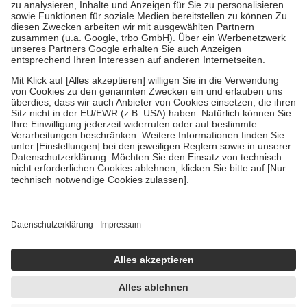
höchstens zehn Euro.
Es sind jedoch nie mehr als die tatsächlichen
Kosten der Leistung zu entrichten.
Diese Regeln gelten grundsätzlich auch für Online-Apotheken.
Bei Heilmitteln und häuslicher Krankenpflege beträgt die
Zuzahlung zehn Prozent der Kosten sowie zehn Euro je
Verordnung.
Um das Engagement der Versicherten für ihre eigene Gesundheit zu
stärken und die besondere Stellung der Familie zu unterstützen,
fallen
keine Zuzahlungen
an bei:
• Kindern und Jugendlichen bis zum vollendeten 18. Lebensjahr
mit Ausnahme der Fahrkosten
• Untersuchungen zur Vorsorge und Früherkennung, die von der
GKV getragen werden
• empfohlenen Schutzimpfungen
• Harn- und Blutteststreifen
Wir nutzen Trusted Shops als unabhängigen Dienstleister für die
Einholung von Bewertungen. Trusted Shops hat Maßnahmen
getroffen, um sicherzustellen, dass es sich um echte Bewertungen
handelt. Mehr Informationen findest du hier:
https://help.etrusted.com/hc/de/articles/4419944605341