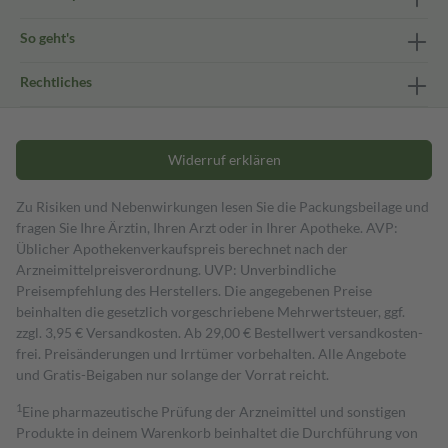
So geht's
Rechtliches
Widerruf erklären
Zu Risiken und Nebenwirkungen lesen Sie die Packungsbeilage und
fragen Sie Ihre Ärztin, Ihren Arzt oder in Ihrer Apotheke. AVP:
Üblicher Apothekenverkaufspreis berechnet nach der
Arzneimittelpreisverordnung. UVP: Unverbindliche
Preisempfehlung des Herstellers. Die angegebenen Preise
beinhalten die gesetzlich vorgeschriebene Mehrwertsteuer, ggf.
zzgl. 3,95 € Versandkosten. Ab 29,00 € Bestell­wert versand­kosten­
frei. Preisänderungen und Irrtümer vorbehalten. Alle Angebote
und Gratis-Beigaben nur solange der Vorrat reicht.
1
Eine pharmazeutische Prüfung der Arzneimittel und sonstigen
Produkte in deinem Warenkorb beinhaltet die Durchführung von