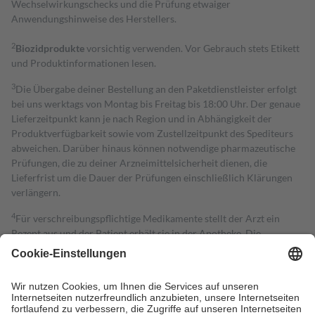
Wechselwirkungschecks und die Prüfung etwaiger
Anwendungshinweise des Herstellers.
2
Biozidprodukte
vorsichtig verwenden. Vor Gebrauch stets Etikett
und Produktinformationen lesen.
3
Die Übergabe deiner Bestellung an den Paketdienstleister erfolgt
bei uns werktags von Montag bis Freitag bis 18:00 Uhr. Der genaue
Lieferzeitpunkt kann je nach Region und in Abhängigkeit der
Produktverfügbarkeit sowie vom Zustellzeitpunkt des Spediteurs
abweichen. Darüber hinaus können notwendige pharmazeutische
Prüfungen, die zu deiner Arzneimittelsicherheit dienen, die
Lieferfrist um die Dauer der Prüfungen einschließlich Klärungen
verlängern.
4
Für verschreibungspflichtige Medikamente stellt der Arzt ein
Rezept aus und der Patient erhält sie in der Apotheke. Die
gesetzliche Krankenversicherung übernimmt in der Regel die
Kosten dafür, der Versicherte trägt einen Teil davon als Zuzahlung
mit.
Grundsätzlich leisten Mitglieder Zuzahlungen in Höhe von zehn
Prozent des Abgabepreises,
mindestens
jedoch
fünf Euro
und