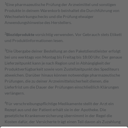
1
Eine pharmazeutische Prüfung der Arzneimittel und sonstigen
Produkte in deinem Warenkorb beinhaltet die Durchführung von
Wechselwirkungschecks und die Prüfung etwaiger
Anwendungshinweise des Herstellers.
2
Biozidprodukte
vorsichtig verwenden. Vor Gebrauch stets Etikett
und Produktinformationen lesen.
3
Die Übergabe deiner Bestellung an den Paketdienstleister erfolgt
bei uns werktags von Montag bis Freitag bis 18:00 Uhr. Der genaue
Lieferzeitpunkt kann je nach Region und in Abhängigkeit der
Produktverfügbarkeit sowie vom Zustellzeitpunkt des Spediteurs
abweichen. Darüber hinaus können notwendige pharmazeutische
Prüfungen, die zu deiner Arzneimittelsicherheit dienen, die
Lieferfrist um die Dauer der Prüfungen einschließlich Klärungen
verlängern.
4
Für verschreibungspflichtige Medikamente stellt der Arzt ein
Rezept aus und der Patient erhält sie in der Apotheke. Die
gesetzliche Krankenversicherung übernimmt in der Regel die
Kosten dafür, der Versicherte trägt einen Teil davon als Zuzahlung
mit.