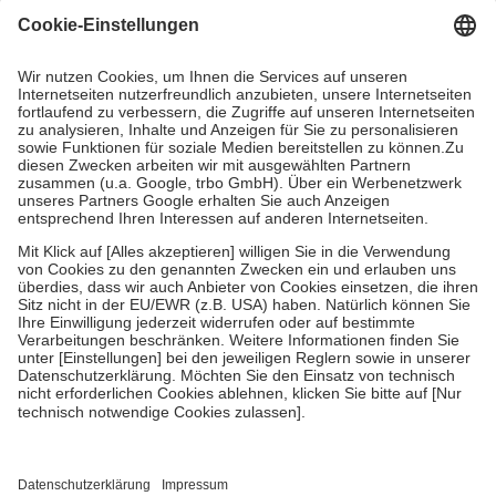
Grundsätzlich leisten Mitglieder Zuzahlungen in Höhe von zehn
Prozent des Abgabepreises,
mindestens
jedoch
fünf Euro
und
höchstens zehn Euro.
Es sind jedoch nie mehr als die tatsächlichen
Kosten der Leistung zu entrichten.
Diese Regeln gelten grundsätzlich auch für Online-Apotheken.
Bei Heilmitteln und häuslicher Krankenpflege beträgt die
Zuzahlung zehn Prozent der Kosten sowie zehn Euro je
Verordnung.
Um das Engagement der Versicherten für ihre eigene Gesundheit zu
stärken und die besondere Stellung der Familie zu unterstützen,
fallen
keine Zuzahlungen
an bei:
• Kindern und Jugendlichen bis zum vollendeten 18. Lebensjahr
mit Ausnahme der Fahrkosten
• Untersuchungen zur Vorsorge und Früherkennung, die von der
GKV getragen werden
• empfohlenen Schutzimpfungen
• Harn- und Blutteststreifen
Wir nutzen Trusted Shops als unabhängigen Dienstleister für die
Einholung von Bewertungen. Trusted Shops hat Maßnahmen
getroffen, um sicherzustellen, dass es sich um echte Bewertungen