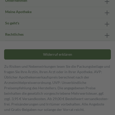
Unternehmen
Meine Apotheke
So geht's
Rechtliches
Widerruf erklären
Zu Risiken und Nebenwirkungen lesen Sie die Packungsbeilage und
fragen Sie Ihre Ärztin, Ihren Arzt oder in Ihrer Apotheke. AVP:
Üblicher Apothekenverkaufspreis berechnet nach der
Arzneimittelpreisverordnung. UVP: Unverbindliche
Preisempfehlung des Herstellers. Die angegebenen Preise
beinhalten die gesetzlich vorgeschriebene Mehrwertsteuer, ggf.
zzgl. 3,95 € Versandkosten. Ab 29,00 € Bestell­wert versand­kosten­
frei. Preisänderungen und Irrtümer vorbehalten. Alle Angebote
und Gratis-Beigaben nur solange der Vorrat reicht.