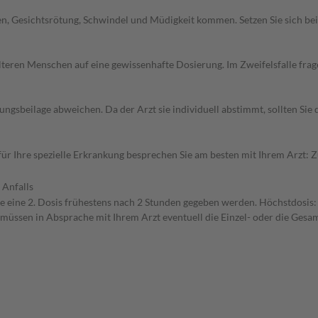
en, Gesichtsrötung, Schwindel und Müdigkeit kommen. Setzen Sie sich b
d älteren Menschen auf eine gewissenhafte Dosierung. Im Zweifelsfalle f
gsbeilage abweichen. Da der Arzt sie individuell abstimmt, sollten Si
r Ihre spezielle Erkrankung besprechen Sie am besten mit Ihrem Arzt: 
 Anfalls
eine 2. Dosis frühestens nach 2 Stunden gegeben werden. Höchstdosis: E
 müssen in Absprache mit Ihrem Arzt eventuell die Einzel- oder die Ges