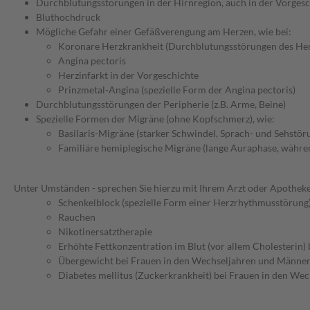
Durchblutungsstörungen in der Hirnregion, auch in der Vorgesch
Bluthochdruck
Mögliche Gefahr einer Gefäßverengung am Herzen, wie bei:
Koronare Herzkrankheit (Durchblutungsstörungen des He
Angina pectoris
Herzinfarkt in der Vorgeschichte
Prinzmetal-Angina (spezielle Form der Angina pectoris)
Durchblutungsstörungen der Peripherie (z.B. Arme, Beine)
Spezielle Formen der Migräne (ohne Kopfschmerz), wie:
Basilaris-Migräne (starker Schwindel, Sprach- und Sehstör
Familiäre hemiplegische Migräne (lange Auraphase, währe
Unter Umständen - sprechen Sie hierzu mit Ihrem Arzt oder Apotheke
Schenkelblock (spezielle Form einer Herzrhythmusstörung
Rauchen
Nikotinersatztherapie
Erhöhte Fettkonzentration im Blut (vor allem Cholesterin
Übergewicht bei Frauen in den Wechseljahren und Männer
Diabetes mellitus (Zuckerkrankheit) bei Frauen in den We