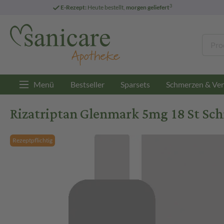
3
E-Rezept:
Heute bestellt,
morgen geliefert
Menü
Bestseller
Sparsets
Schmerzen & Ver
Rizatriptan Glenmark 5mg 18 St Sc
Rezeptpflichtig