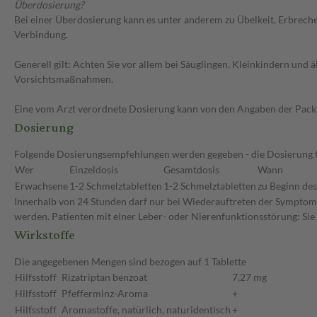
Überdosierung?
Bei einer Überdosierung kann es unter anderem zu Übelkeit, Erbrech
Verbindung.
Generell gilt: Achten Sie vor allem bei Säuglingen, Kleinkindern un
Vorsichtsmaßnahmen.
Eine vom Arzt verordnete Dosierung kann von den Angaben der Packun
Dosierung
Folgende Dosierungsempfehlungen werden gegeben - die Dosierung fü
Wer
Einzeldosis
Gesamtdosis
Wann
Erwachsene
1-2 Schmelztabletten
1-2 Schmelztabletten
zu Beginn des
Innerhalb von 24 Stunden darf nur bei Wiederauftreten der Symptome 
werden. Patienten mit einer Leber- oder Nierenfunktionsstörung: Sie
Wirkstoffe
Die angegebenen Mengen sind bezogen auf 1 Tablette
Hilfsstoff
Rizatriptan benzoat
7,27 mg
Hilfsstoff
Pfefferminz-Aroma
+
Hilfsstoff
Aromastoffe, natürlich, naturidentisch
+