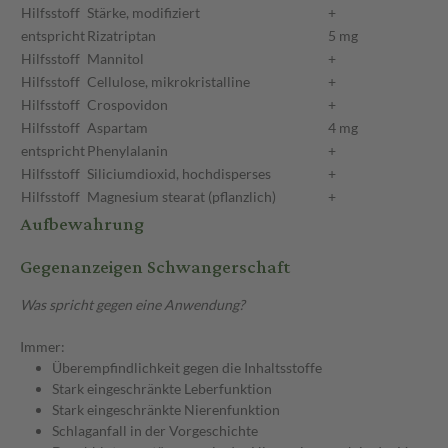
Hilfsstoff
Stärke, modifiziert
+
entspricht
Rizatriptan
5 mg
Hilfsstoff
Mannitol
+
Hilfsstoff
Cellulose, mikrokristalline
+
Hilfsstoff
Crospovidon
+
Hilfsstoff
Aspartam
4 mg
entspricht
Phenylalanin
+
Hilfsstoff
Siliciumdioxid, hochdisperses
+
Hilfsstoff
Magnesium stearat (pflanzlich)
+
Aufbewahrung
Gegenanzeigen Schwangerschaft
Was spricht gegen eine Anwendung?
Immer:
Überempfindlichkeit gegen die Inhaltsstoffe
Stark eingeschränkte Leberfunktion
Stark eingeschränkte Nierenfunktion
Schlaganfall in der Vorgeschichte