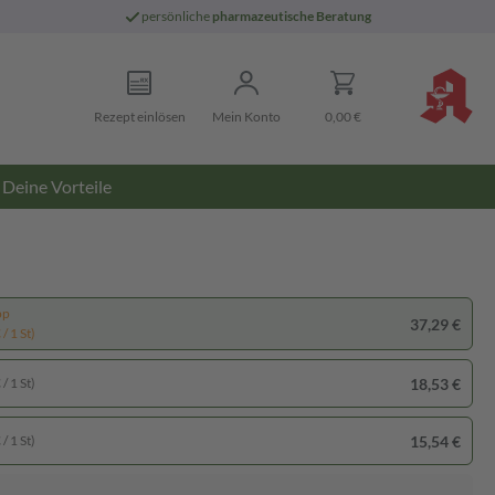
persönliche
pharmazeutische Beratung
Rezept einlösen
Mein Konto
0,00 €
Deine Vorteile
pp
37,29 €
/ 1 St)
18,53 €
/ 1 St)
15,54 €
/ 1 St)