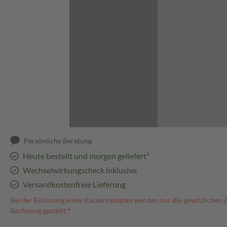
Abbildung kann abweichen
Persönliche Beratung
Heute bestellt und morgen geliefert³
Wechselwirkungscheck inklusive
Versandkostenfreie Lieferung
Bei der Einlösung eines Kassenrezeptes werden nur die gesetzlichen 
Rechnung gestellt.⁴