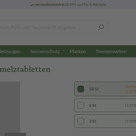
versandkostenfrei
ab 29 € und für E-Rezepte
letzungen
Sonnenschutz
Marken
Themenwelten
hmelztabletten
Sparti
18 St
(2,07 € 
6 St
(3,09 € 
3 St
(5,18 € 