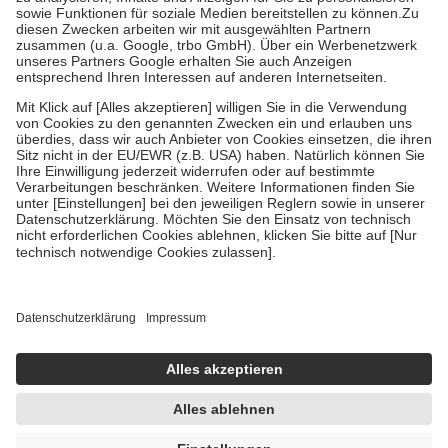
Bei Heilmitteln und häuslicher Krankenpflege beträgt die
Zuzahlung zehn Prozent der Kosten sowie zehn Euro je
Verordnung.
Um das Engagement der Versicherten für ihre eigene Gesundheit zu
stärken und die besondere Stellung der Familie zu unterstützen,
fallen
keine Zuzahlungen
an bei:
• Kindern und Jugendlichen bis zum vollendeten 18. Lebensjahr
mit Ausnahme der Fahrkosten
• Untersuchungen zur Vorsorge und Früherkennung, die von der
GKV getragen werden
• empfohlenen Schutzimpfungen
• Harn- und Blutteststreifen
Wir nutzen Trusted Shops als unabhängigen Dienstleister für die
Einholung von Bewertungen. Trusted Shops hat Maßnahmen
getroffen, um sicherzustellen, dass es sich um echte Bewertungen
handelt. Mehr Informationen findest du hier:
https://help.etrusted.com/hc/de/articles/4419944605341
Einige Bilder und Inhalte wurden unter Zuhilfenahme künstlicher
Intelligenz erstellt.