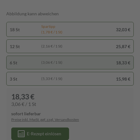
Abbildung kann abweichen
Spartipp
18 St
32,03 €
(1,78 € / 1 St)
12 St
25,87 €
(2,16 € / 1 St)
6 St
18,33 €
(3,06 € / 1 St)
3 St
15,98 €
(5,33 € / 1 St)
18,33 €
3,06 € / 1 St
sofort lieferbar
Preise inkl. MwSt. ggf. zzgl. Versandkosten
E-Rezept einlösen