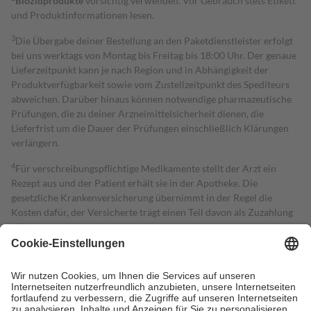
Biozidprodukte
vorsichtig verwenden. Vor Gebrauch stets Etikett
und Produktinformationen lesen.
3
Die Übergabe deiner Bestellung an den Paketdienstleister erfolgt
bei uns werktags von Montag bis Freitag bis 18:00 Uhr. Der genaue
Lieferzeitpunkt kann je nach Region und in Abhängigkeit der
Produktverfügbarkeit sowie vom Zustellzeitpunkt des Spediteurs
abweichen. Darüber hinaus können notwendige pharmazeutische
Prüfungen, die zu deiner Arzneimittelsicherheit dienen, die
Lieferfrist um die Dauer der Prüfungen einschließlich Klärungen
verlängern.
4
Für verschreibungspflichtige Medikamente stellt der Arzt ein
Rezept aus und der Patient erhält sie in der Apotheke. Die
gesetzliche Krankenversicherung übernimmt in der Regel die
Kosten dafür, der Versicherte trägt einen Teil davon als Zuzahlung
mit.
Grundsätzlich leisten Mitglieder Zuzahlungen in Höhe von zehn
Prozent des Abgabepreises,
mindestens
jedoch
fünf Euro
und
höchstens zehn Euro.
Es sind jedoch nie mehr als die tatsächlichen
Kosten der Leistung zu entrichten.
Diese Regeln gelten grundsätzlich auch für Online-Apotheken.