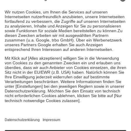
Prozent des Abgabepreises,
mindestens
jedoch
fünf Euro
und
höchstens zehn Euro.
Es sind jedoch nie mehr als die tatsächlichen
Kosten der Leistung zu entrichten.
Diese Regeln gelten grundsätzlich auch für Online-Apotheken.
Bei Heilmitteln und häuslicher Krankenpflege beträgt die
Zuzahlung zehn Prozent der Kosten sowie zehn Euro je
Verordnung.
Um das Engagement der Versicherten für ihre eigene Gesundheit zu
stärken und die besondere Stellung der Familie zu unterstützen,
fallen
keine Zuzahlungen
an bei:
• Kindern und Jugendlichen bis zum vollendeten 18. Lebensjahr
mit Ausnahme der Fahrkosten
• Untersuchungen zur Vorsorge und Früherkennung, die von der
GKV getragen werden
• empfohlenen Schutzimpfungen
• Harn- und Blutteststreifen
Wir nutzen Trusted Shops als unabhängigen Dienstleister für die
Einholung von Bewertungen. Trusted Shops hat Maßnahmen
getroffen, um sicherzustellen, dass es sich um echte Bewertungen
handelt. Mehr Informationen findest du hier: