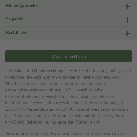
Meine Apotheke
So geht's
Rechtliches
Widerruf erklären
Zu Risiken und Nebenwirkungen lesen Sie die Packungsbeilage und
fragen Sie Ihre Ärztin, Ihren Arzt oder in Ihrer Apotheke. AVP:
Üblicher Apothekenverkaufspreis berechnet nach der
Arzneimittelpreisverordnung. UVP: Unverbindliche
Preisempfehlung des Herstellers. Die angegebenen Preise
beinhalten die gesetzlich vorgeschriebene Mehrwertsteuer, ggf.
zzgl. 3,95 € Versandkosten. Ab 29,00 € Bestell­wert versand­kosten­
frei. Preisänderungen und Irrtümer vorbehalten. Alle Angebote
und Gratis-Beigaben nur solange der Vorrat reicht.
1
Eine pharmazeutische Prüfung der Arzneimittel und sonstigen