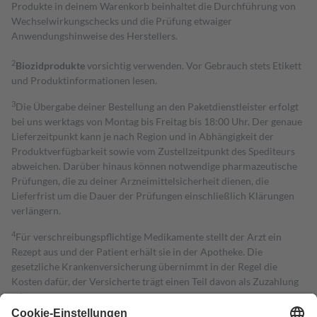
Produkte in deinem Warenkorb beinhaltet die Durchführung von
Wechselwirkungschecks und die Prüfung etwaiger
Anwendungshinweise des Herstellers.
2
Biozidprodukte
vorsichtig verwenden. Vor Gebrauch stets Etikett
und Produktinformationen lesen.
3
Die Übergabe deiner Bestellung an den Paketdienstleister erfolgt
bei uns werktags von Montag bis Freitag bis 18:00 Uhr. Der genaue
Lieferzeitpunkt kann je nach Region und in Abhängigkeit der
Produktverfügbarkeit sowie vom Zustellzeitpunkt des Spediteurs
abweichen. Darüber hinaus können notwendige pharmazeutische
Prüfungen, die zu deiner Arzneimittelsicherheit dienen, die
Lieferfrist um die Dauer der Prüfungen einschließlich Klärungen
verlängern.
4
Für verschreibungspflichtige Medikamente stellt der Arzt ein
Rezept aus und der Patient erhält sie in der Apotheke. Die
gesetzliche Krankenversicherung übernimmt in der Regel die
Kosten dafür, der Versicherte trägt einen Teil davon als Zuzahlung
mit.
Grundsätzlich leisten Mitglieder Zuzahlungen in Höhe von zehn