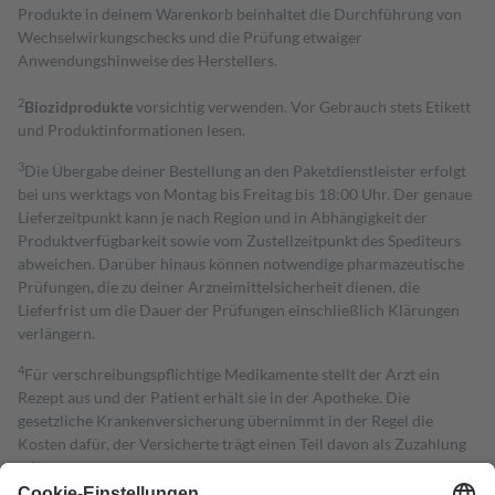
Produkte in deinem Warenkorb beinhaltet die Durchführung von
Wechselwirkungschecks und die Prüfung etwaiger
Anwendungshinweise des Herstellers.
2
Biozidprodukte
vorsichtig verwenden. Vor Gebrauch stets Etikett
und Produktinformationen lesen.
3
Die Übergabe deiner Bestellung an den Paketdienstleister erfolgt
bei uns werktags von Montag bis Freitag bis 18:00 Uhr. Der genaue
Lieferzeitpunkt kann je nach Region und in Abhängigkeit der
Produktverfügbarkeit sowie vom Zustellzeitpunkt des Spediteurs
abweichen. Darüber hinaus können notwendige pharmazeutische
Prüfungen, die zu deiner Arzneimittelsicherheit dienen, die
Lieferfrist um die Dauer der Prüfungen einschließlich Klärungen
verlängern.
4
Für verschreibungspflichtige Medikamente stellt der Arzt ein
Rezept aus und der Patient erhält sie in der Apotheke. Die
gesetzliche Krankenversicherung übernimmt in der Regel die
Kosten dafür, der Versicherte trägt einen Teil davon als Zuzahlung
mit.
Grundsätzlich leisten Mitglieder Zuzahlungen in Höhe von zehn