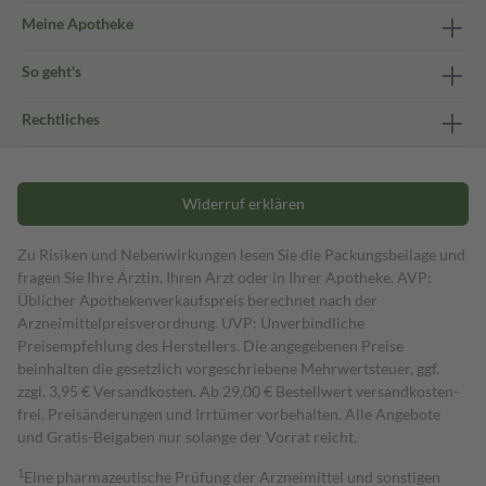
Meine Apotheke
So geht's
Rechtliches
Widerruf erklären
Zu Risiken und Nebenwirkungen lesen Sie die Packungsbeilage und
fragen Sie Ihre Ärztin, Ihren Arzt oder in Ihrer Apotheke. AVP:
Üblicher Apothekenverkaufspreis berechnet nach der
Arzneimittelpreisverordnung. UVP: Unverbindliche
Preisempfehlung des Herstellers. Die angegebenen Preise
beinhalten die gesetzlich vorgeschriebene Mehrwertsteuer, ggf.
zzgl. 3,95 € Versandkosten. Ab 29,00 € Bestell­wert versand­kosten­
frei. Preisänderungen und Irrtümer vorbehalten. Alle Angebote
und Gratis-Beigaben nur solange der Vorrat reicht.
1
Eine pharmazeutische Prüfung der Arzneimittel und sonstigen