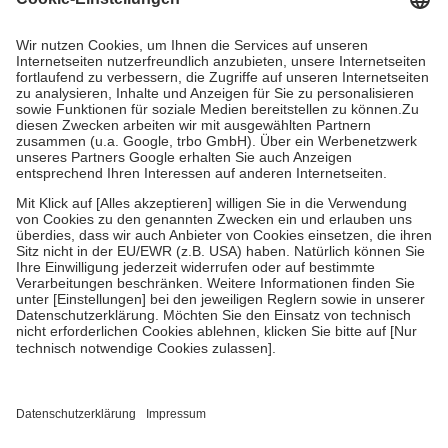
Prozent des Abgabepreises,
mindestens
jedoch
fünf Euro
und
höchstens zehn Euro.
Es sind jedoch nie mehr als die tatsächlichen
Kosten der Leistung zu entrichten.
Diese Regeln gelten grundsätzlich auch für Online-Apotheken.
Bei Heilmitteln und häuslicher Krankenpflege beträgt die
Zuzahlung zehn Prozent der Kosten sowie zehn Euro je
Verordnung.
Um das Engagement der Versicherten für ihre eigene Gesundheit zu
stärken und die besondere Stellung der Familie zu unterstützen,
fallen
keine Zuzahlungen
an bei:
• Kindern und Jugendlichen bis zum vollendeten 18. Lebensjahr
mit Ausnahme der Fahrkosten
• Untersuchungen zur Vorsorge und Früherkennung, die von der
GKV getragen werden
• empfohlenen Schutzimpfungen
• Harn- und Blutteststreifen
Wir nutzen Trusted Shops als unabhängigen Dienstleister für die
Einholung von Bewertungen. Trusted Shops hat Maßnahmen
getroffen, um sicherzustellen, dass es sich um echte Bewertungen
handelt. Mehr Informationen findest du hier: