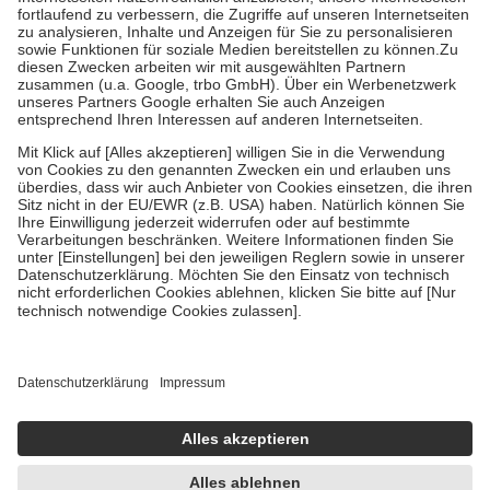
Diese Regeln gelten grundsätzlich auch für Online-Apotheken.
Bei Heilmitteln und häuslicher Krankenpflege beträgt die
Zuzahlung zehn Prozent der Kosten sowie zehn Euro je
Verordnung.
Um das Engagement der Versicherten für ihre eigene Gesundheit zu
stärken und die besondere Stellung der Familie zu unterstützen,
fallen
keine Zuzahlungen
an bei:
• Kindern und Jugendlichen bis zum vollendeten 18. Lebensjahr
mit Ausnahme der Fahrkosten
• Untersuchungen zur Vorsorge und Früherkennung, die von der
GKV getragen werden
• empfohlenen Schutzimpfungen
• Harn- und Blutteststreifen
Wir nutzen Trusted Shops als unabhängigen Dienstleister für die
Einholung von Bewertungen. Trusted Shops hat Maßnahmen
getroffen, um sicherzustellen, dass es sich um echte Bewertungen
handelt. Mehr Informationen findest du hier:
https://help.etrusted.com/hc/de/articles/4419944605341
Einige Bilder und Inhalte wurden unter Zuhilfenahme künstlicher
Intelligenz erstellt.