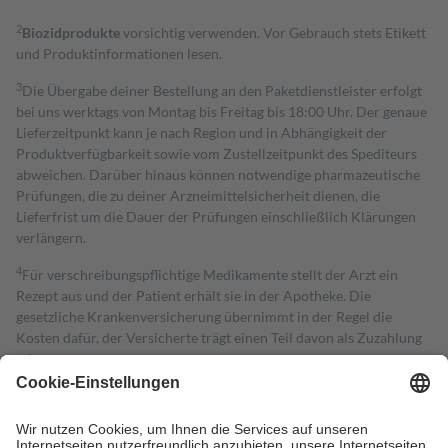
2
Biozidprodukte
vorsichtig verwenden. Vor Gebrauch stets Etikett
und Produktinformationen lesen.
3
Die Übergabe deiner Bestellung an den Paketdienstleister erfolgt
bei uns werktags von Montag bis Freitag bis 18:00 Uhr. Der genaue
Lieferzeitpunkt kann je nach Region und in Abhängigkeit der
Produktverfügbarkeit sowie vom Zustellzeitpunkt des Spediteurs
abweichen. Darüber hinaus können notwendige pharmazeutische
Prüfungen, die zu deiner Arzneimittelsicherheit dienen, die
Lieferfrist um die Dauer der Prüfungen einschließlich Klärungen
verlängern.
4
Für verschreibungspflichtige Medikamente stellt der Arzt ein
Rezept aus und der Patient erhält sie in der Apotheke. Die
gesetzliche Krankenversicherung übernimmt in der Regel die
Kosten dafür, der Versicherte trägt einen Teil davon als Zuzahlung
mit.
Grundsätzlich leisten Mitglieder Zuzahlungen in Höhe von zehn
Prozent des Abgabepreises,
mindestens
jedoch
fünf Euro
und
höchstens zehn Euro.
Es sind jedoch nie mehr als die tatsächlichen
Kosten der Leistung zu entrichten.