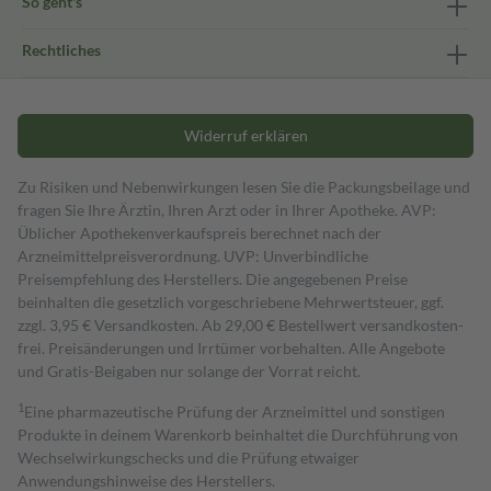
So geht's
Rechtliches
Widerruf erklären
Zu Risiken und Nebenwirkungen lesen Sie die Packungsbeilage und
fragen Sie Ihre Ärztin, Ihren Arzt oder in Ihrer Apotheke. AVP:
Üblicher Apothekenverkaufspreis berechnet nach der
Arzneimittelpreisverordnung. UVP: Unverbindliche
Preisempfehlung des Herstellers. Die angegebenen Preise
beinhalten die gesetzlich vorgeschriebene Mehrwertsteuer, ggf.
zzgl. 3,95 € Versandkosten. Ab 29,00 € Bestell­wert versand­kosten­
frei. Preisänderungen und Irrtümer vorbehalten. Alle Angebote
und Gratis-Beigaben nur solange der Vorrat reicht.
1
Eine pharmazeutische Prüfung der Arzneimittel und sonstigen
Produkte in deinem Warenkorb beinhaltet die Durchführung von
Wechselwirkungschecks und die Prüfung etwaiger
Anwendungshinweise des Herstellers.