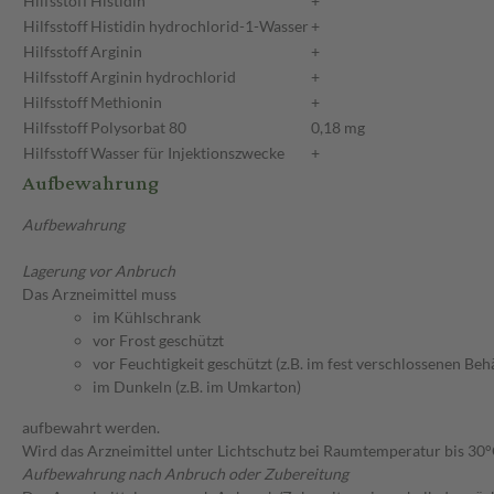
Hilfsstoff
Histidin
+
Hilfsstoff
Histidin hydrochlorid-1-Wasser
+
Hilfsstoff
Arginin
+
Hilfsstoff
Arginin hydrochlorid
+
Hilfsstoff
Methionin
+
Hilfsstoff
Polysorbat 80
0,18 mg
Hilfsstoff
Wasser für Injektionszwecke
+
Aufbewahrung
Aufbewahrung
Lagerung vor Anbruch
Das Arzneimittel muss
im Kühlschrank
vor Frost geschützt
vor Feuchtigkeit geschützt (z.B. im fest verschlossenen Behä
im Dunkeln (z.B. im Umkarton)
aufbewahrt werden.
Wird das Arzneimittel unter Lichtschutz bei Raumtemperatur bis 30
Aufbewahrung nach Anbruch oder Zubereitung