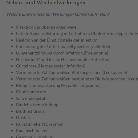
Neben- und Wechselwirkungen
Welche unerwünschten Wirkungen können auftreten?
Infektion der oberen Atemwege
Fettstoffwechselstörung mit erhöhtem Cholesterin (Hyperchole
Reaktion an der Einstichstelle der Injektion
Entzündung des Unterhautzellgewebes (Zellulitis)
Lungenentzündung durch Infektion (Pneumonie)
Herpes im Mund (orale Herpes simplex-Infektion)
Gürtelrose (Herpes zoster-Infektion)
Verminderte Zahl an weißen Blutkörperchen (Leukopenie)
Verminderte Zahl an weißen bestimmten Blutkörperchen (Neut
Blutgerinnungsstörung (Hypofibrinogeämie)
Kopfschmerzen
Schwindelgefühl
Bindehautentzündung
Bluthochdruck
Husten
Kurzatmigkeit (Dyspnoe)
Bauchschmerzen
Geschwür im Mund