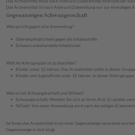
Das Arzneimittel muss nach Anbruch/Zubereitung innerhalb der näc
Das Arzneimittel ist nach Anbruch/Zubereitung nur zur einmaligen
Gegenanzeigen Schwangerschaft
Was spricht gegen eine Anwendung?
Überempfindlichkeit gegen die Inhaltsstoffe
Schwere unbehandelte Infektionen
Welche Altersgruppe ist zu beachten?
Kinder unter 12 Jahren: Das Arzneimittel sollte in dieser Grupp
Kinder und Jugendliche unter 18 Jahren: In dieser Altersgruppe
Was ist mit Schwangerschaft und Stillzeit?
Schwangerschaft: Wenden Sie sich an Ihren Arzt. Es spielen ve
Stillzeit: Von einer Anwendung wird nach derzeitigen Erkenntniss
Ist Ihnen das Arzneimittel trotz einer Gegenanzeige verordnet worden
Gegenanzeige in sich birgt.