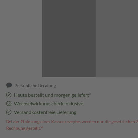
Abbildung kann abweichen
Persönliche Beratung
Heute bestellt und morgen geliefert³
Wechselwirkungscheck inklusive
Versandkostenfreie Lieferung
Bei der Einlösung eines Kassenrezeptes werden nur die gesetzlichen 
Rechnung gestellt.⁴