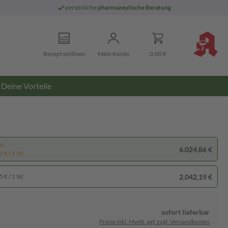
persönliche
pharmazeutische Beratung
Rezept einlösen
Mein Konto
0,00 €
Deine Vorteile
pp
6.024,86 €
 € / 1 St)
2.042,19 €
 € / 1 St)
sofort lieferbar
Preise inkl. MwSt. ggf. zzgl. Versandkosten