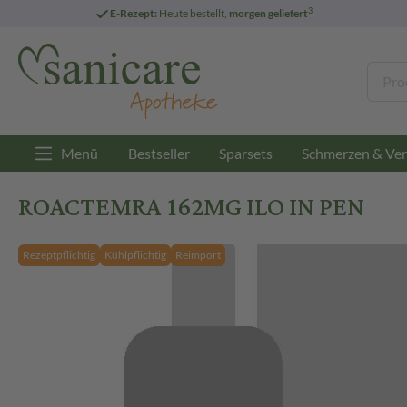
3
E-Rezept:
Heute bestellt,
morgen geliefert
Menü
Bestseller
Sparsets
Schmerzen & Ver
ROACTEMRA 162MG ILO IN PEN
Rezeptpflichtig
Kühlpflichtig
Reimport