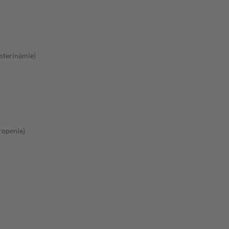
sterinämie)
ropenie)