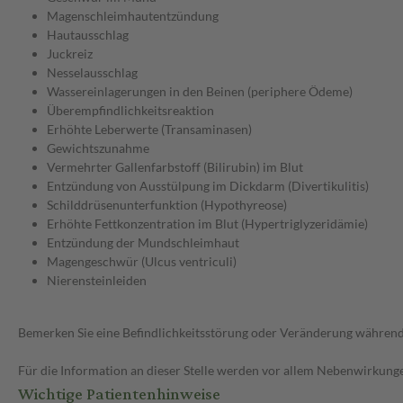
Magenschleimhautentzündung
Hautausschlag
Juckreiz
Nesselausschlag
Wassereinlagerungen in den Beinen (periphere Ödeme)
Überempfindlichkeitsreaktion
Erhöhte Leberwerte (Transaminasen)
Gewichtszunahme
Vermehrter Gallenfarbstoff (Bilirubin) im Blut
Entzündung von Ausstülpung im Dickdarm (Divertikulitis)
Schilddrüsenunterfunktion (Hypothyreose)
Erhöhte Fettkonzentration im Blut (Hypertriglyzeridämie)
Entzündung der Mundschleimhaut
Magengeschwür (Ulcus ventriculi)
Nierensteinleiden
Bemerken Sie eine Befindlichkeitsstörung oder Veränderung während 
Für die Information an dieser Stelle werden vor allem Nebenwirkunge
Wichtige Patientenhinweise