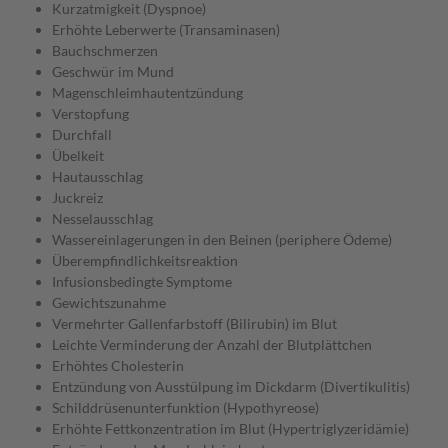
Kurzatmigkeit (Dyspnoe)
Erhöhte Leberwerte (Transaminasen)
Bauchschmerzen
Geschwür im Mund
Magenschleimhautentzündung
Verstopfung
Durchfall
Übelkeit
Hautausschlag
Juckreiz
Nesselausschlag
Wassereinlagerungen in den Beinen (periphere Ödeme)
Überempfindlichkeitsreaktion
Infusionsbedingte Symptome
Gewichtszunahme
Vermehrter Gallenfarbstoff (Bilirubin) im Blut
Leichte Verminderung der Anzahl der Blutplättchen
Erhöhtes Cholesterin
Entzündung von Ausstülpung im Dickdarm (Divertikulitis)
Schilddrüsenunterfunktion (Hypothyreose)
Erhöhte Fettkonzentration im Blut (Hypertriglyzeridämie)