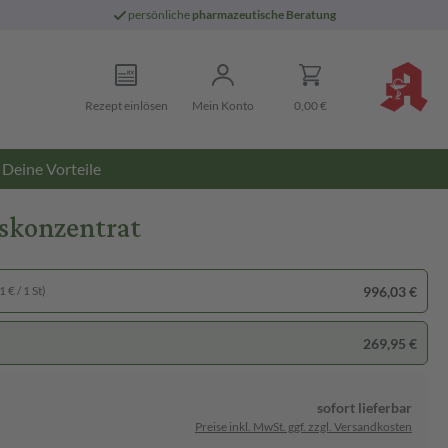
persönliche
pharmazeutische Beratung
Rezept einlösen
Mein Konto
0,00 €
Deine Vorteile
gskonzentrat
996,03 €
 € / 1 St)
269,95 €
sofort lieferbar
Preise inkl. MwSt. ggf. zzgl. Versandkosten