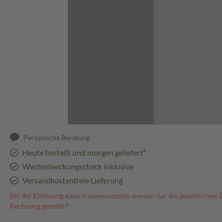
Abbildung kann abweichen
Persönliche Beratung
Heute bestellt und morgen geliefert³
Wechselwirkungscheck inklusive
Versandkostenfreie Lieferung
Bei der Einlösung eines Kassenrezeptes werden nur die gesetzlichen 
Rechnung gestellt.⁴