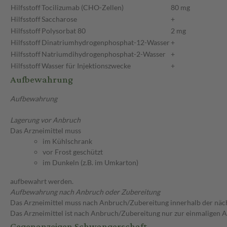
Hilfsstoff
Tocilizumab (CHO-Zellen)
80 mg
Hilfsstoff
Saccharose
+
Hilfsstoff
Polysorbat 80
2 mg
Hilfsstoff
Dinatriumhydrogenphosphat-12-Wasser
+
Hilfsstoff
Natriumdihydrogenphosphat-2-Wasser
+
Hilfsstoff
Wasser für Injektionszwecke
+
Aufbewahrung
Aufbewahrung
Lagerung vor Anbruch
Das Arzneimittel muss
im Kühlschrank
vor Frost geschützt
im Dunkeln (z.B. im Umkarton)
aufbewahrt werden.
Aufbewahrung nach Anbruch oder Zubereitung
Das Arzneimittel muss nach Anbruch/Zubereitung innerhalb der näc
Das Arzneimittel ist nach Anbruch/Zubereitung nur zur einmaligen
Gegenanzeigen Schwangerschaft