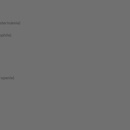
sterinämie)
phile)
ropenie)