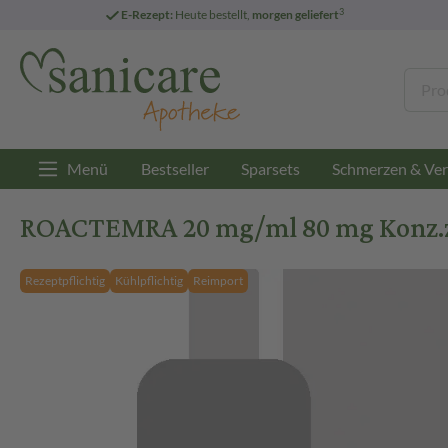
3
E-Rezept:
Heute bestellt,
morgen geliefert
Menü
Bestseller
Sparsets
Schmerzen & Ver
ROACTEMRA 20 mg/ml 80 mg Konz.z.He
Rezeptpflichtig
Kühlpflichtig
Reimport