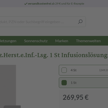
versandkostenfrei
ab 29 € und für E-Rezepte
letzungen
Sonnenschutz
Marken
Themenwelten
rst.e.Inf.-Lsg. 1 St Infusionslösun
4 St
(249,01
1 St
269,95 €