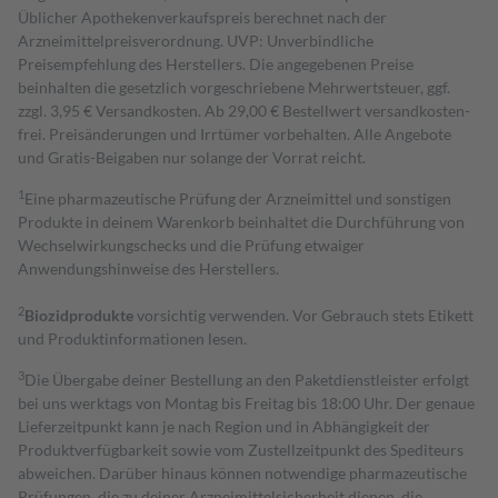
Üblicher Apothekenverkaufspreis berechnet nach der
Arzneimittelpreisverordnung. UVP: Unverbindliche
Preisempfehlung des Herstellers. Die angegebenen Preise
beinhalten die gesetzlich vorgeschriebene Mehrwertsteuer, ggf.
zzgl. 3,95 € Versandkosten. Ab 29,00 € Bestell­wert versand­kosten­
frei. Preisänderungen und Irrtümer vorbehalten. Alle Angebote
und Gratis-Beigaben nur solange der Vorrat reicht.
1
Eine pharmazeutische Prüfung der Arzneimittel und sonstigen
Produkte in deinem Warenkorb beinhaltet die Durchführung von
Wechselwirkungschecks und die Prüfung etwaiger
Anwendungshinweise des Herstellers.
2
Biozidprodukte
vorsichtig verwenden. Vor Gebrauch stets Etikett
und Produktinformationen lesen.
3
Die Übergabe deiner Bestellung an den Paketdienstleister erfolgt
bei uns werktags von Montag bis Freitag bis 18:00 Uhr. Der genaue
Lieferzeitpunkt kann je nach Region und in Abhängigkeit der
Produktverfügbarkeit sowie vom Zustellzeitpunkt des Spediteurs
abweichen. Darüber hinaus können notwendige pharmazeutische
Prüfungen, die zu deiner Arzneimittelsicherheit dienen, die