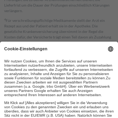
Lieferfrist um die Dauer der Prüfungen einschließlich Klärungen
verlängern.
4
Für verschreibungspflichtige Medikamente stellt der Arzt ein
Rezept aus und der Patient erhält sie in der Apotheke. Die
gesetzliche Krankenversicherung übernimmt in der Regel die
Kosten dafür, der Versicherte trägt einen Teil davon als Zuzahlung
mit.
Grundsätzlich leisten Mitglieder Zuzahlungen in Höhe von zehn
Prozent des Abgabepreises,
mindestens
jedoch
fünf Euro
und
höchstens zehn Euro.
Es sind jedoch nie mehr als die tatsächlichen
Kosten der Leistung zu entrichten.
Diese Regeln gelten grundsätzlich auch für Online-Apotheken.
Bei Heilmitteln und häuslicher Krankenpflege beträgt die
Zuzahlung zehn Prozent der Kosten sowie zehn Euro je
Verordnung.
Um das Engagement der Versicherten für ihre eigene Gesundheit zu
stärken und die besondere Stellung der Familie zu unterstützen,
fallen
keine Zuzahlungen
an bei:
• Kindern und Jugendlichen bis zum vollendeten 18. Lebensjahr
mit Ausnahme der Fahrkosten