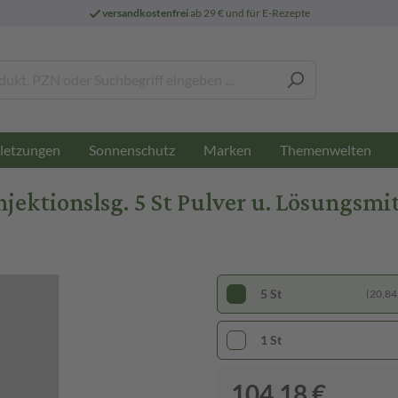
versandkostenfrei
ab 29 € und für E-Rezepte
letzungen
Sonnenschutz
Marken
Themenwelten
njektionslsg. 5 St Pulver u. Lösungsmi
5 St
(20,84 
1 St
104,18 €