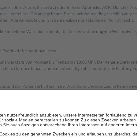
gen Sie Ihre Ärztin, Ihren Arzt oder in Ihrer Apotheke. AVP: Üblicher A
s Herstellers. Die angegebenen Preise beinhalten die gesetzlich vorgesc
alten. Alle Angebote und Gratis-Beigaben nur solange der Vorrat reicht.
dukte in deinem Warenkorb beinhaltet die Durchführung von Wechselwir
nd Produktinformationen lesen.
 uns werktags von Montag bis Freitag bis 18:00 Uhr. Der genaue Lieferze
ichen. Darüber hinaus können notwendige pharmazeutische Prüfungen, die
aus und der Patient erhält sie in der Apotheke. Die gesetzliche Krankenv
ent des Abgabepreises,
mindestens
jedoch
fünf Euro
und
höchstens zehn 
zehn Prozent der Kosten sowie zehn Euro je Verordnung.
rken und die besondere Stellung der Familie zu unterstützen, fallen
kein
 Ausnahme der Fahrkosten