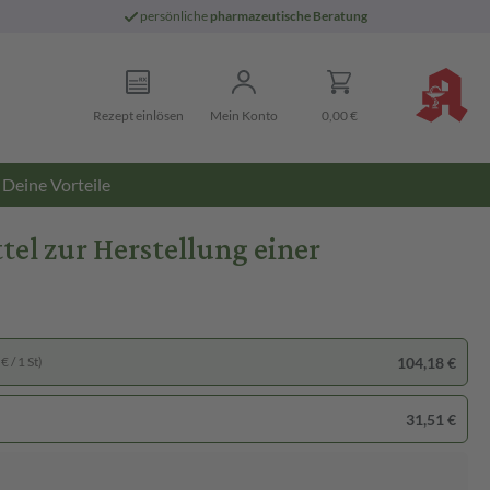
persönliche
pharmazeutische Beratung
Rezept einlösen
Mein Konto
0,00 €
Deine Vorteile
ttel zur Herstellung einer
104,18 €
€ / 1 St)
31,51 €