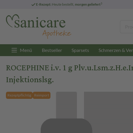
3
E-Rezept:
Heute bestellt,
morgen geliefert
Menü
Bestseller
Sparsets
Schmerzen & Ver
ROCEPHINE i.v. 1 g Plv.u.Lsm.z.H.e.I
Injektionslsg.
Rezeptpflichtig
Reimport