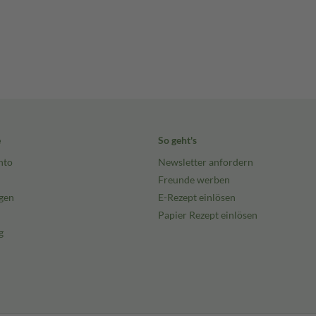
e
So geht's
nto
Newsletter anfordern
Freunde werben
gen
E-Rezept einlösen
Papier Rezept einlösen
g