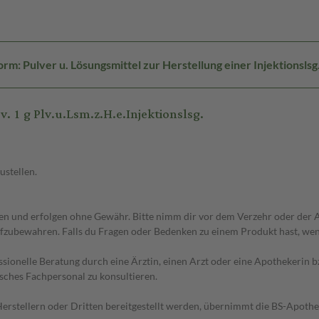
m: Pulver u. Lösungsmittel zur Herstellung einer Injektionslsg
 1 g Plv.u.Lsm.z.H.e.Injektionslsg.
ustellen.
 und erfolgen ohne Gewähr. Bitte nimm dir vor dem Verzehr oder der An
fzubewahren. Falls du Fragen oder Bedenken zu einem Produkt hast, wende
essionelle Beratung durch eine Ärztin, einen Arzt oder eine Apothekerin
sches Fachpersonal zu konsultieren.
n Herstellern oder Dritten bereitgestellt werden, übernimmt die BS-Apot