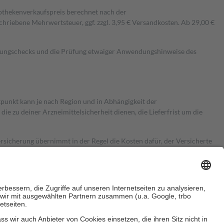
pothekenverkaufspreis berechnet nach der
hriebene Mehrwertsteuer, ggf. zzgl. 3,95 € Versandkosten. Ab 29,00 €
kungschecks und die Prüfung etwaiger Anwendungshinweise des
itpunkt kann je nach Region und in Abhängigkeit der
 zu deiner Arzneimittelsicherheit dienen, die Lieferfrist um die
ersicherung übernimmt in der Regel die Kosten dafür, der Versicherte
Euro.
Es sind jedoch nie mehr als die tatsächlichen Kosten der Leistung
e Zuzahlungen
an bei: