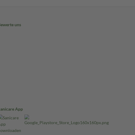
Bewerte uns
Sanicare App