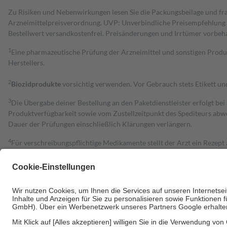
Zu Risiken und Nebenwirkungen lesen Sie die Packungsbeilage und fra
Arzneimittelpreisverordnung. UVP: Unverbindliche Preisempfehlung de
Bestell­wert versand­kosten­frei. Preisänderungen und Irrtümer vorbeh
1
Eine pharmazeutische Prüfung der Arzneimittel und sonstigen Pro
Herstellers.
2
Biozidprodukte
vorsichtig verwenden. Vor Gebrauch stets Etikett u
3
Die Übergabe deiner Bestellung an den Paketdienstleister erfolgt bei
Produktverfügbarkeit sowie vom Zustellzeitpunkt des Spediteurs abwe
Dauer der Prüfungen einschließlich Klärungen verlängern.
4
Für verschreibungspflichtige Medikamente stellt der Arzt ein Rezept 
trägt einen Teil davon als Zuzahlung mit.
Grundsätzlich leisten Mitglieder Zuzahlungen in Höhe von zehn Proz
zu entrichten.
Diese Regeln gelten grundsätzlich auch für Online-Apotheken.
Bei Heilmitteln und häuslicher Krankenpflege beträgt die Zuzahlung 
Um das Engagement der Versicherten für ihre eigene Gesundheit zu stä
• Kindern und Jugendlichen bis zum vollendeten 18. Lebensjahr mit