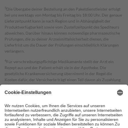
3
Die Übergabe deiner Bestellung an den Paketdienstleister erfolgt
bei uns werktags von Montag bis Freitag bis 18:00 Uhr. Der genaue
Lieferzeitpunkt kann je nach Region und in Abhängigkeit der
Produktverfügbarkeit sowie vom Zustellzeitpunkt des Spediteurs
abweichen. Darüber hinaus können notwendige pharmazeutische
Prüfungen, die zu deiner Arzneimittelsicherheit dienen, die
Lieferfrist um die Dauer der Prüfungen einschließlich Klärungen
verlängern.
4
Für verschreibungspflichtige Medikamente stellt der Arzt ein
Rezept aus und der Patient erhält sie in der Apotheke. Die
gesetzliche Krankenversicherung übernimmt in der Regel die
Kosten dafür, der Versicherte trägt einen Teil davon als Zuzahlung
mit.
Grundsätzlich leisten Mitglieder Zuzahlungen in Höhe von zehn
Prozent des Abgabepreises,
mindestens
jedoch
fünf Euro
und
höchstens zehn Euro.
Es sind jedoch nie mehr als die tatsächlichen
Kosten der Leistung zu entrichten.
Diese Regeln gelten grundsätzlich auch für Online-Apotheken.
Bei Heilmitteln und häuslicher Krankenpflege beträgt die
Zuzahlung zehn Prozent der Kosten sowie zehn Euro je