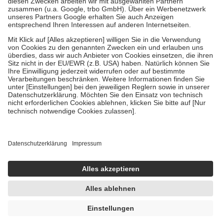
Verordnung.
Um das Engagement der Versicherten für ihre eigene Gesundheit zu
stärken und die besondere Stellung der Familie zu unterstützen,
fallen
keine Zuzahlungen
an bei:
• Kindern und Jugendlichen bis zum vollendeten 18. Lebensjahr
mit Ausnahme der Fahrkosten
• Untersuchungen zur Vorsorge und Früherkennung, die von der
GKV getragen werden
• empfohlenen Schutzimpfungen
• Harn- und Blutteststreifen
Wir nutzen Trusted Shops als unabhängigen Dienstleister für die
Einholung von Bewertungen. Trusted Shops hat Maßnahmen
getroffen, um sicherzustellen, dass es sich um echte Bewertungen
handelt. Mehr Informationen findest du hier:
https://help.etrusted.com/hc/de/articles/4419944605341
Einige Bilder und Inhalte wurden unter Zuhilfenahme künstlicher
Intelligenz erstellt.