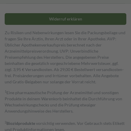
Widerruf erklären
Zu Risiken und Nebenwirkungen lesen Sie die Packungsbeilage und
fragen Sie Ihre Ärztin, Ihren Arzt oder in Ihrer Apotheke. AVP:
Üblicher Apothekenverkaufspreis berechnet nach der
Arzneimittelpreisverordnung. UVP: Unverbindliche
Preisempfehlung des Herstellers. Die angegebenen Preise
beinhalten die gesetzlich vorgeschriebene Mehrwertsteuer, ggf.
zzgl. 3,95 € Versandkosten. Ab 29,00 € Bestell­wert versand­kosten­
frei. Preisänderungen und Irrtümer vorbehalten. Alle Angebote
und Gratis-Beigaben nur solange der Vorrat reicht.
1
Eine pharmazeutische Prüfung der Arzneimittel und sonstigen
Produkte in deinem Warenkorb beinhaltet die Durchführung von
Wechselwirkungschecks und die Prüfung etwaiger
Anwendungshinweise des Herstellers.
2
Biozidprodukte
vorsichtig verwenden. Vor Gebrauch stets Etikett
und Produktinformationen lesen.