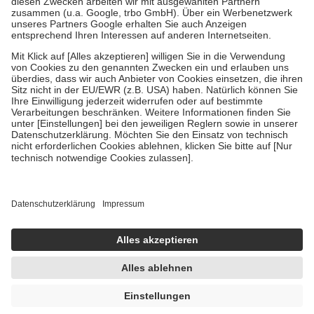
Verordnung.
Um das Engagement der Versicherten für ihre eigene Gesundheit zu
stärken und die besondere Stellung der Familie zu unterstützen,
fallen
keine Zuzahlungen
an bei:
• Kindern und Jugendlichen bis zum vollendeten 18. Lebensjahr
mit Ausnahme der Fahrkosten
• Untersuchungen zur Vorsorge und Früherkennung, die von der
GKV getragen werden
• empfohlenen Schutzimpfungen
• Harn- und Blutteststreifen
Wir nutzen Trusted Shops als unabhängigen Dienstleister für die
Einholung von Bewertungen. Trusted Shops hat Maßnahmen
getroffen, um sicherzustellen, dass es sich um echte Bewertungen
handelt. Mehr Informationen findest du hier:
https://help.etrusted.com/hc/de/articles/4419944605341
Einige Bilder und Inhalte wurden unter Zuhilfenahme künstlicher
Intelligenz erstellt.