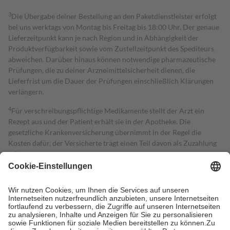
3
Die Übergabe deiner Bestellung an den Paketdienstleister erfolgt
bei uns werktags von Montag bis Freitag bis 18:00 Uhr. Der genaue
Lieferzeitpunkt kann je nach Region und in Abhängigkeit der
Produktverfügbarkeit sowie vom Zustellzeitpunkt des Spediteurs
abweichen. Darüber hinaus können notwendige pharmazeutische
Prüfungen, die zu deiner Arzneimittelsicherheit dienen, die
Lieferfrist um die Dauer der Prüfungen einschließlich Klärungen
verlängern.
4
Für verschreibungspflichtige Medikamente stellt der Arzt ein
Rezept aus und der Patient erhält sie in der Apotheke. Die
gesetzliche Krankenversicherung übernimmt in der Regel die
Kosten dafür, der Versicherte trägt einen Teil davon als Zuzahlung
mit.
Grundsätzlich leisten Mitglieder Zuzahlungen in Höhe von zehn
Prozent des Abgabepreises,
mindestens
jedoch
fünf Euro
und
höchstens zehn Euro.
Es sind jedoch nie mehr als die tatsächlichen
Kosten der Leistung zu entrichten.
Diese Regeln gelten grundsätzlich auch für Online-Apotheken.
Bei Heilmitteln und häuslicher Krankenpflege beträgt die
Zuzahlung zehn Prozent der Kosten sowie zehn Euro je