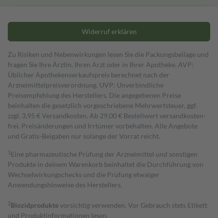
Widerruf erklären
Zu Risiken und Nebenwirkungen lesen Sie die Packungsbeilage und
fragen Sie Ihre Ärztin, Ihren Arzt oder in Ihrer Apotheke. AVP:
Üblicher Apothekenverkaufspreis berechnet nach der
Arzneimittelpreisverordnung. UVP: Unverbindliche
Preisempfehlung des Herstellers. Die angegebenen Preise
beinhalten die gesetzlich vorgeschriebene Mehrwertsteuer, ggf.
zzgl. 3,95 € Versandkosten. Ab 29,00 € Bestell­wert versand­kosten­
frei. Preisänderungen und Irrtümer vorbehalten. Alle Angebote
und Gratis-Beigaben nur solange der Vorrat reicht.
1
Eine pharmazeutische Prüfung der Arzneimittel und sonstigen
Produkte in deinem Warenkorb beinhaltet die Durchführung von
Wechselwirkungschecks und die Prüfung etwaiger
Anwendungshinweise des Herstellers.
2
Biozidprodukte
vorsichtig verwenden. Vor Gebrauch stets Etikett
und Produktinformationen lesen.