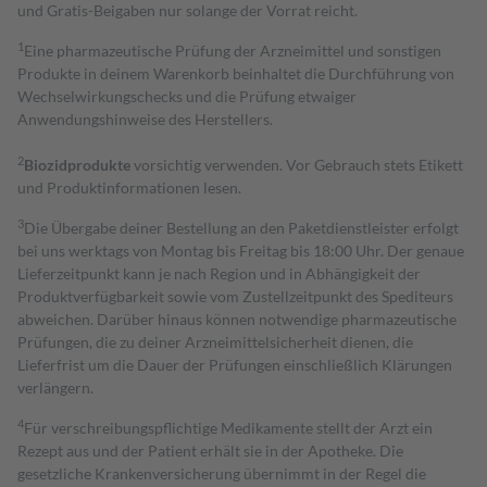
und Gratis-Beigaben nur solange der Vorrat reicht.
1
Eine pharmazeutische Prüfung der Arzneimittel und sonstigen
Produkte in deinem Warenkorb beinhaltet die Durchführung von
Wechselwirkungschecks und die Prüfung etwaiger
Anwendungshinweise des Herstellers.
2
Biozidprodukte
vorsichtig verwenden. Vor Gebrauch stets Etikett
und Produktinformationen lesen.
3
Die Übergabe deiner Bestellung an den Paketdienstleister erfolgt
bei uns werktags von Montag bis Freitag bis 18:00 Uhr. Der genaue
Lieferzeitpunkt kann je nach Region und in Abhängigkeit der
Produktverfügbarkeit sowie vom Zustellzeitpunkt des Spediteurs
abweichen. Darüber hinaus können notwendige pharmazeutische
Prüfungen, die zu deiner Arzneimittelsicherheit dienen, die
Lieferfrist um die Dauer der Prüfungen einschließlich Klärungen
verlängern.
4
Für verschreibungspflichtige Medikamente stellt der Arzt ein
Rezept aus und der Patient erhält sie in der Apotheke. Die
gesetzliche Krankenversicherung übernimmt in der Regel die