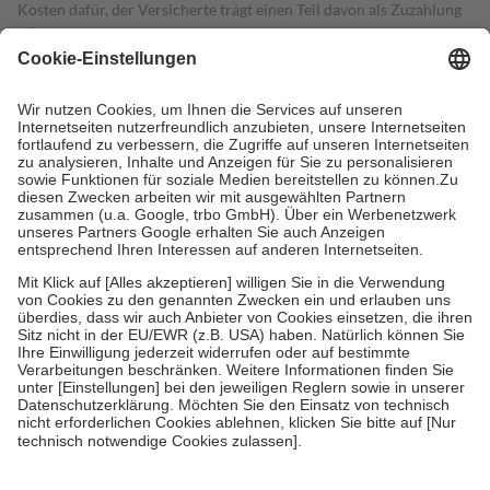
Kosten dafür, der Versicherte trägt einen Teil davon als Zuzahlung
mit.
Grundsätzlich leisten Mitglieder Zuzahlungen in Höhe von zehn
Prozent des Abgabepreises,
mindestens
jedoch
fünf Euro
und
höchstens zehn Euro.
Es sind jedoch nie mehr als die tatsächlichen
Kosten der Leistung zu entrichten.
Diese Regeln gelten grundsätzlich auch für Online-Apotheken.
Bei Heilmitteln und häuslicher Krankenpflege beträgt die
Zuzahlung zehn Prozent der Kosten sowie zehn Euro je
Verordnung.
Um das Engagement der Versicherten für ihre eigene Gesundheit zu
stärken und die besondere Stellung der Familie zu unterstützen,
fallen
keine Zuzahlungen
an bei:
• Kindern und Jugendlichen bis zum vollendeten 18. Lebensjahr
mit Ausnahme der Fahrkosten
• Untersuchungen zur Vorsorge und Früherkennung, die von der
GKV getragen werden
• empfohlenen Schutzimpfungen
• Harn- und Blutteststreifen
Wir nutzen Trusted Shops als unabhängigen Dienstleister für die
Einholung von Bewertungen. Trusted Shops hat Maßnahmen