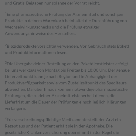
und Gratis-Beigaben nur solange der Vorrat reicht.
1
Eine pharmazeutische Prüfung der Arzneimittel und sonstigen
Produkte in deinem Warenkorb beinhaltet die Durchführung von
Wechselwirkungschecks und die Prüfung etwaiger
Anwendungshinweise des Herstellers.
2
Biozidprodukte
vorsichtig verwenden. Vor Gebrauch stets Etikett
und Produktinformationen lesen.
3
Die Übergabe deiner Bestellung an den Paketdienstleister erfolgt
bei uns werktags von Montag bis Freitag bis 18:00 Uhr. Der genaue
Lieferzeitpunkt kann je nach Region und in Abhängigkeit der
Produktverfügbarkeit sowie vom Zustellzeitpunkt des Spediteurs
abweichen. Darüber hinaus können notwendige pharmazeutische
Prüfungen, die zu deiner Arzneimittelsicherheit dienen, die
Lieferfrist um die Dauer der Prüfungen einschließlich Klärungen
verlängern.
4
Für verschreibungspflichtige Medikamente stellt der Arzt ein
Rezept aus und der Patient erhält sie in der Apotheke. Die
gesetzliche Krankenversicherung übernimmt in der Regel die