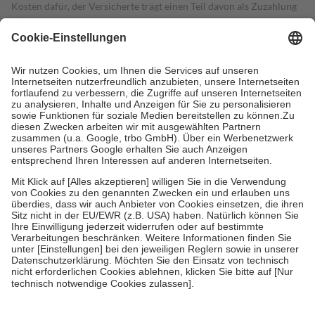
Kosten dafür, der Versicherte trägt einen Teil davon als Zuzahlung
mit.
Grundsätzlich leisten Mitglieder Zuzahlungen in Höhe von zehn
Prozent des Abgabepreises,
mindestens
jedoch
fünf Euro
und
höchstens zehn Euro.
Es sind jedoch nie mehr als die tatsächlichen
Kosten der Leistung zu entrichten.
Diese Regeln gelten grundsätzlich auch für Online-Apotheken.
Bei Heilmitteln und häuslicher Krankenpflege beträgt die
Zuzahlung zehn Prozent der Kosten sowie zehn Euro je
Verordnung.
Um das Engagement der Versicherten für ihre eigene Gesundheit zu
stärken und die besondere Stellung der Familie zu unterstützen,
fallen
keine Zuzahlungen
an bei:
• Kindern und Jugendlichen bis zum vollendeten 18. Lebensjahr
mit Ausnahme der Fahrkosten
• Untersuchungen zur Vorsorge und Früherkennung, die von der
GKV getragen werden
• empfohlenen Schutzimpfungen
• Harn- und Blutteststreifen
Wir nutzen Trusted Shops als unabhängigen Dienstleister für die
Einholung von Bewertungen. Trusted Shops hat Maßnahmen