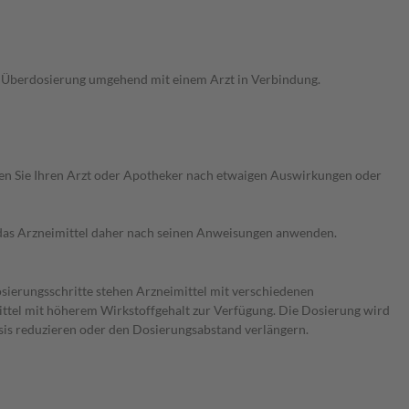
ne Überdosierung umgehend mit einem Arzt in Verbindung.
ragen Sie Ihren Arzt oder Apotheker nach etwaigen Auswirkungen oder
e das Arzneimittel daher nach seinen Anweisungen anwenden.
osierungsschritte stehen Arzneimittel mit verschiedenen
ittel mit höherem Wirkstoffgehalt zur Verfügung. Die Dosierung wird
sis reduzieren oder den Dosierungsabstand verlängern.