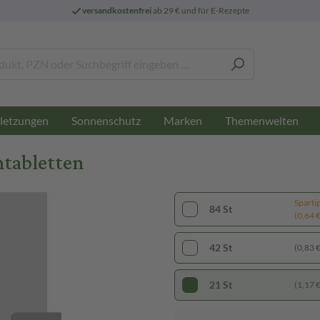
versandkostenfrei
ab 29 € und für E-Rezepte
letzungen
Sonnenschutz
Marken
Themenwelten
mtabletten
Sparti
84 St
(0,64 € 
42 St
(0,83 € 
21 St
(1,17 € 