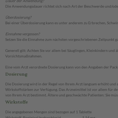
Dauer der Anwendung?
Die Anwendungsdauer richtet sich nach Art der Beschwerde und/ode
Überdosierung?
Bei einer Überdosierung kann es unter anderem zu Erbrechen, Schwin
Einnahme vergessen?
Setzen Sie die Einnahme zum nächsten vorgeschriebenen Zeitpunkt gan
Generell gilt: Achten Sie vor allem bei Säuglingen, Kleinkindern un
Vorsichtsmaßnahmen.
Eine vom Arzt verordnete Dosierung kann von den Angaben der Packun
Dosierung
Die Dosierung wird in der Regel von Ihrem Arzt langsam erhöht und au
Wirkstoffstärken zur Verfügung. Das Arzneimittel ist vor allem für 
von Ihrem Arzt bestimmt. Ältere und geschwächte Patienten: Sie müs
Wirkstoffe
Die angegebenen Mengen sind bezogen auf 1 Tablette
Wirkstoff
Ropinirol hydrochlorid
1,14 mg