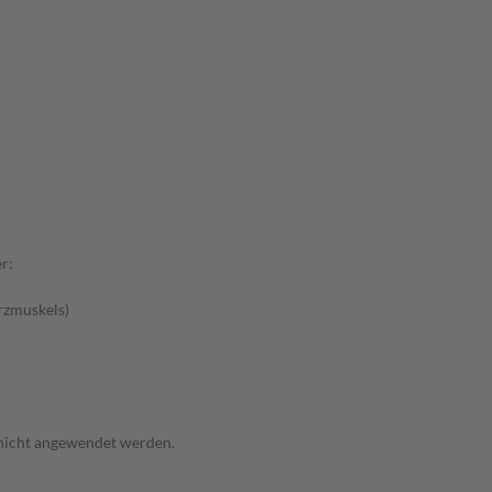
r:
rzmuskels)
 nicht angewendet werden.