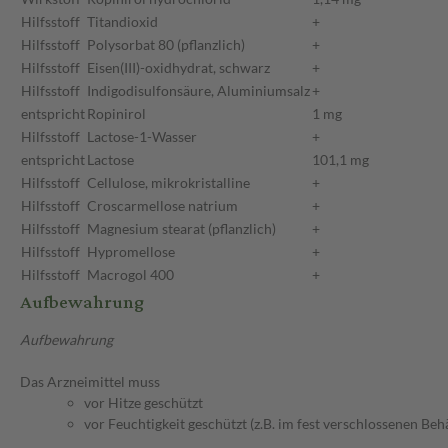
Hilfsstoff
Titandioxid
+
Hilfsstoff
Polysorbat 80 (pflanzlich)
+
Hilfsstoff
Eisen(III)-oxidhydrat, schwarz
+
Hilfsstoff
Indigodisulfonsäure, Aluminiumsalz
+
entspricht
Ropinirol
1 mg
Hilfsstoff
Lactose-1-Wasser
+
entspricht
Lactose
101,1 mg
Hilfsstoff
Cellulose, mikrokristalline
+
Hilfsstoff
Croscarmellose natrium
+
Hilfsstoff
Magnesium stearat (pflanzlich)
+
Hilfsstoff
Hypromellose
+
Hilfsstoff
Macrogol 400
+
Aufbewahrung
Aufbewahrung
Das Arzneimittel muss
vor Hitze geschützt
vor Feuchtigkeit geschützt (z.B. im fest verschlossenen Behä