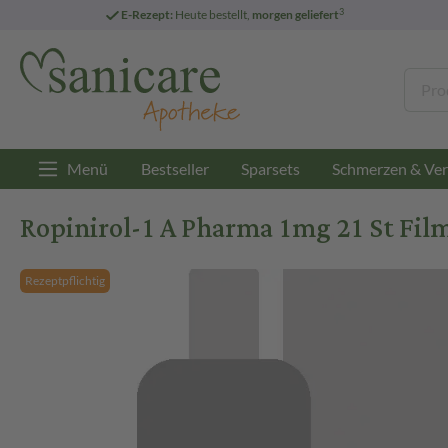
3
E-Rezept:
Heute bestellt,
morgen geliefert
Menü
Bestseller
Sparsets
Schmerzen & Ver
Ropinirol-1 A Pharma 1mg 21 St Fil
Rezeptpflichtig