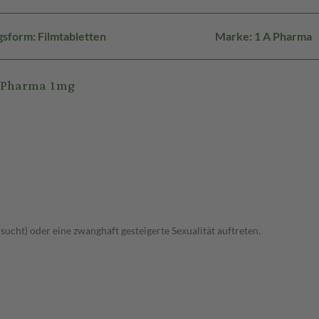
sform: Filmtabletten
Marke: 1 A Pharma
A Pharma 1mg
lsucht) oder eine zwanghaft gesteigerte Sexualität auftreten.