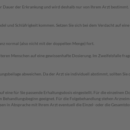
r Dauer der Erkrankung und wird deshalb nur von Ihrem Arzt bestimmt.
del und Schläfrigkeit kommen. Setzen Sie sich bei dem Verdacht auf ei
z normal (also nicht mit der doppelten Menge) fort.
d älteren Menschen auf eine gewissenhafte Dosierung. Im Zweifelsfalle f
gsbeilage abweichen. Da der Arzt sie individuell abstimmt, sollten Si
f eine für Sie passende Erhaltungsdosis eingestellt. Für die einzelnen D
den Behandlungsbeginn geeignet. Für die Folgebehandlung stehen Arzneim
sen in Absprache mit Ihrem Arzt eventuell die Einzel- oder die Gesamtdo