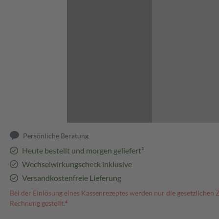
Abbildung kann abweichen
Persönliche Beratung
Heute bestellt und morgen geliefert³
Wechselwirkungscheck inklusive
Versandkostenfreie Lieferung
Bei der Einlösung eines Kassenrezeptes werden nur die gesetzlichen 
Rechnung gestellt.⁴