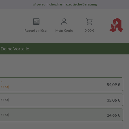
persönliche
pharmazeutische Beratung
Rezept einlösen
Mein Konto
0,00 €
Deine Vorteile
pp
54,09 €
/ 1 St)
35,06 €
/ 1 St)
24,66 €
/ 1 St)