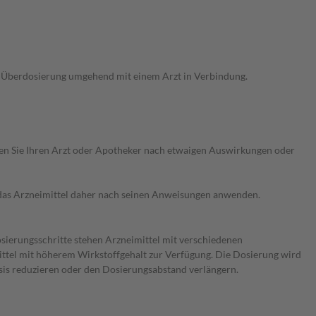
ne Überdosierung umgehend mit einem Arzt in Verbindung.
ragen Sie Ihren Arzt oder Apotheker nach etwaigen Auswirkungen oder
e das Arzneimittel daher nach seinen Anweisungen anwenden.
osierungsschritte stehen Arzneimittel mit verschiedenen
ittel mit höherem Wirkstoffgehalt zur Verfügung. Die Dosierung wird
sis reduzieren oder den Dosierungsabstand verlängern.