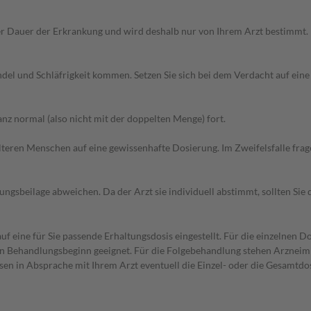
r Dauer der Erkrankung und wird deshalb nur von Ihrem Arzt bestimmt.
del und Schläfrigkeit kommen. Setzen Sie sich bei dem Verdacht auf ei
z normal (also nicht mit der doppelten Menge) fort.
d älteren Menschen auf eine gewissenhafte Dosierung. Im Zweifelsfalle f
gsbeilage abweichen. Da der Arzt sie individuell abstimmt, sollten Si
f eine für Sie passende Erhaltungsdosis eingestellt. Für die einzelnen D
den Behandlungsbeginn geeignet. Für die Folgebehandlung stehen Arzneim
sen in Absprache mit Ihrem Arzt eventuell die Einzel- oder die Gesamtdo