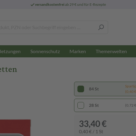
versandkostenfrei
ab 29 € und für E-Rezepte
letzungen
Sonnenschutz
Marken
Themenwelten
etten
Sparti
84 St
(0,40 € 
28 St
(0,72 € 
33,40 €
0,40 € / 1 St