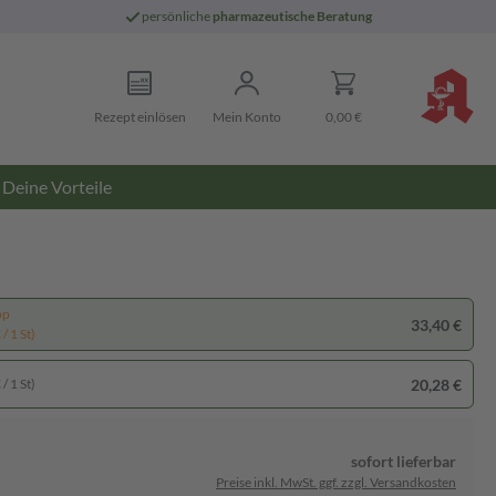
persönliche
pharmazeutische Beratung
Rezept einlösen
Mein Konto
0,00 €
Deine Vorteile
pp
33,40 €
/ 1 St)
20,28 €
/ 1 St)
sofort lieferbar
Preise inkl. MwSt. ggf. zzgl. Versandkosten