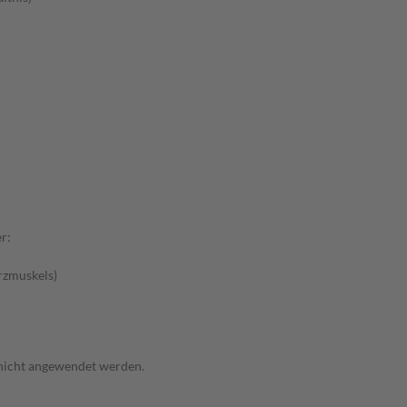
r:
rzmuskels)
 nicht angewendet werden.