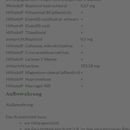
Wirkstoff
Ropinirol hydrochlorid
0,57 mg
Hilfsstoff
Polysorbat 80 (pflanzlich)
+
Hilfsstoff
Eisen(III)-oxidhydrat, schwarz
+
Hilfsstoff
Eisen(III)-oxid
+
Hilfsstoff
Titandioxid
+
entspricht
Ropinirol
0,5 mg
Hilfsstoff
Cellulose, mikrokristalline
+
Hilfsstoff
Croscarmellose natrium
+
Hilfsstoff
Lactose-1-Wasser
+
entspricht
Lactose
101,58 mg
Hilfsstoff
Magnesium stearat (pflanzlich)
+
Hilfsstoff
Hypromellose
+
Hilfsstoff
Macrogol 400
+
Aufbewahrung
Aufbewahrung
Das Arzneimittel muss
vor Hitze geschützt
vor Feuchtigkeit geschützt (z.B. im fest verschlossenen Behä