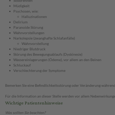
Sodbrennen
Müdigkeit
Psychosen, wie:
Halluzinationen
Delirium
Paranoide Störung
Wahnvorstellungen
Narkolepsie (zwanghafte Schlafanfälle)
Wahnvorstellung
Niedriger Blutdruck
Störung des Bewegungsablaufs (Dyskinesie)
Wassereinlagerungen (Ödeme), vor allem an den Beinen
Schluckauf
Verschlechterung der Symptome
Bemerken Sie eine Befindlichkeitsstörung oder Veränderung während 
Für die Information an dieser Stelle werden vor allem Nebenwirkunge
Wichtige Patientenhinweise
Was sollten Sie beachten?