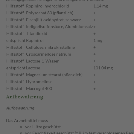
Hilfsstoff
Ropinirol hydrochlorid
1,14 mg
Hilfsstoff
Polysorbat 80 (pflanzlich)
+
Hilfsstoff
Eisen(III)-oxidhydrat, schwarz
+
Hilfsstoff
Indigodisulfonsäure, Aluminiumsalz
+
Hilfsstoff
Titandioxid
+
entspricht
Ropinirol
1 mg
Hilfsstoff
Cellulose, mikrokristalline
+
Hilfsstoff
Croscarmellose natrium
+
Hilfsstoff
Lactose-1-Wasser
+
entspricht
Lactose
101,04 mg
Hilfsstoff
Magnesium stearat (pflanzlich)
+
Hilfsstoff
Hypromellose
+
Hilfsstoff
Macrogol 400
+
Aufbewahrung
Aufbewahrung
Das Arzneimittel muss
vor Hitze geschützt
vor Feuchtigkeit geschützt (z.B. im fest verschlossenen Behä