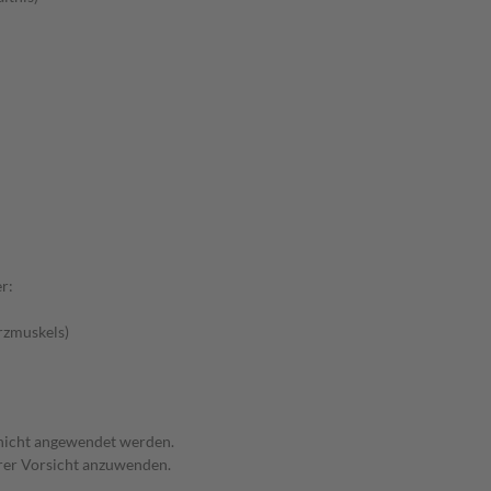
r:
rzmuskels)
 nicht angewendet werden.
erer Vorsicht anzuwenden.