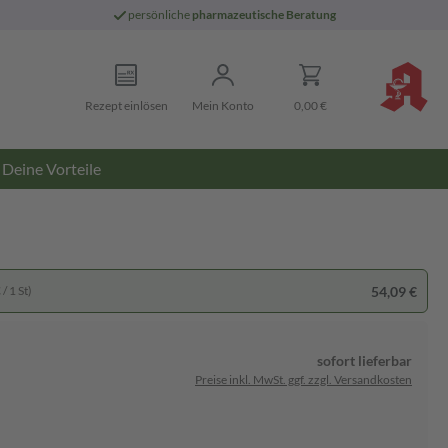
persönliche
pharmazeutische Beratung
Rezept einlösen
Mein Konto
0,00 €
Deine Vorteile
54,09 €
/ 1 St)
sofort lieferbar
Preise inkl. MwSt. ggf. zzgl. Versandkosten