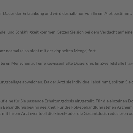
r Dauer der Erkrankung und wird deshalb nur von Ihrem Arzt bestimmt.
del und Schläfrigkeit kommen. Setzen Sie sich bei dem Verdacht auf ei
z normal (also nicht mit der doppelten Menge) fort.
d älteren Menschen auf eine gewissenhafte Dosierung. Im Zweifelsfalle f
gsbeilage abweichen. Da der Arzt sie individuell abstimmt, sollten Si
f eine für Sie passende Erhaltungsdosis eingestellt. Für die einzelnen D
den Behandlungsbeginn geeignet. Für die Folgebehandlung stehen Arzneim
 mit Ihrem Arzt eventuell die Einzel- oder die Gesamtdosis reduzieren 