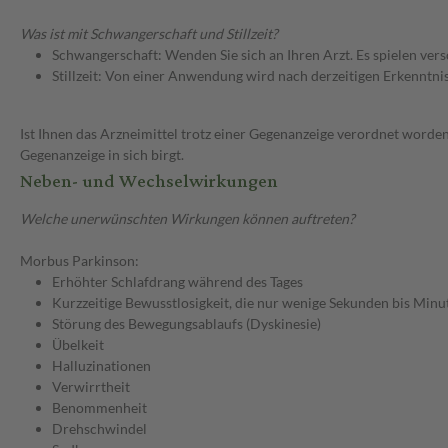
Was ist mit Schwangerschaft und Stillzeit?
Schwangerschaft: Wenden Sie sich an Ihren Arzt. Es spielen ve
Stillzeit: Von einer Anwendung wird nach derzeitigen Erkenntniss
Ist Ihnen das Arzneimittel trotz einer Gegenanzeige verordnet worden
Gegenanzeige in sich birgt.
Neben- und Wechselwirkungen
Welche unerwünschten Wirkungen können auftreten?
Morbus Parkinson:
Erhöhter Schlafdrang während des Tages
Kurzzeitige Bewusstlosigkeit, die nur wenige Sekunden bis Minu
Störung des Bewegungsablaufs (Dyskinesie)
Übelkeit
Halluzinationen
Verwirrtheit
Benommenheit
Drehschwindel