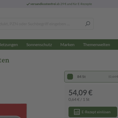
versandkostenfrei
ab 29 € und für E-Rezepte
letzungen
Sonnenschutz
Marken
Themenwelten
ten
84 St
(0,64 € 
54,09 €
0,64 € / 1 St
E-Rezept einlösen