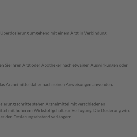
ne Überdosierung umgehend mit einem Arzt in Verbindung.
ragen Sie Ihren Arzt oder Apotheker nach etwaigen Auswirkungen oder
e das Arzneimittel daher nach seinen Anweisungen anwenden.
osierungsschritte stehen Arzneimittel mit verschiedenen
ittel mit höherem Wirkstoffgehalt zur Verfügung. Die Dosierung wird
oder den Dosierungsabstand verlängern.