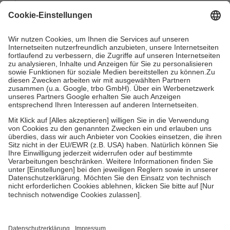
mit.
Grundsätzlich leisten Mitglieder Zuzahlungen in Höhe von zehn
Prozent des Abgabepreises,
mindestens
jedoch
fünf Euro
und
höchstens zehn Euro.
Es sind jedoch nie mehr als die tatsächlichen
Kosten der Leistung zu entrichten.
Diese Regeln gelten grundsätzlich auch für Online-Apotheken.
Bei Heilmitteln und häuslicher Krankenpflege beträgt die
Zuzahlung zehn Prozent der Kosten sowie zehn Euro je
Verordnung.
Um das Engagement der Versicherten für ihre eigene Gesundheit zu
stärken und die besondere Stellung der Familie zu unterstützen,
fallen
keine Zuzahlungen
an bei:
• Kindern und Jugendlichen bis zum vollendeten 18. Lebensjahr
mit Ausnahme der Fahrkosten
• Untersuchungen zur Vorsorge und Früherkennung, die von der
GKV getragen werden
• empfohlenen Schutzimpfungen
• Harn- und Blutteststreifen
Wir nutzen Trusted Shops als unabhängigen Dienstleister für die
Einholung von Bewertungen. Trusted Shops hat Maßnahmen
getroffen, um sicherzustellen, dass es sich um echte Bewertungen