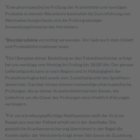
1
Eine pharmazeutische Prüfung der Arzneimittel und sonstigen
Produkte in deinem Warenkorb beinhaltet die Durchführung von
Wechselwirkungschecks und die Prüfung etwaiger
Anwendungshinweise des Herstellers.
2
Biozidprodukte
vorsichtig verwenden. Vor Gebrauch stets Etikett
und Produktinformationen lesen.
3
Die Übergabe deiner Bestellung an den Paketdienstleister erfolgt
bei uns werktags von Montag bis Freitag bis 18:00 Uhr. Der genaue
Lieferzeitpunkt kann je nach Region und in Abhängigkeit der
Produktverfügbarkeit sowie vom Zustellzeitpunkt des Spediteurs
abweichen. Darüber hinaus können notwendige pharmazeutische
Prüfungen, die zu deiner Arzneimittelsicherheit dienen, die
Lieferfrist um die Dauer der Prüfungen einschließlich Klärungen
verlängern.
4
Für verschreibungspflichtige Medikamente stellt der Arzt ein
Rezept aus und der Patient erhält sie in der Apotheke. Die
gesetzliche Krankenversicherung übernimmt in der Regel die
Kosten dafür, der Versicherte trägt einen Teil davon als Zuzahlung