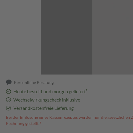
Abbildung kann abweichen
Persönliche Beratung
Heute bestellt und morgen geliefert³
Wechselwirkungscheck inklusive
Versandkostenfreie Lieferung
Bei der Einlösung eines Kassenrezeptes werden nur die gesetzlichen 
Rechnung gestellt.⁴