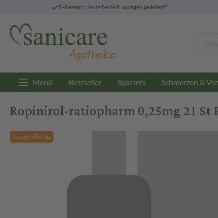
3
E-Rezept:
Heute bestellt,
morgen geliefert
Menü
Bestseller
Sparsets
Schmerzen & Ver
Ropinirol-ratiopharm 0,25mg 21 St 
Rezeptpflichtig