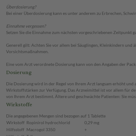
Überdosierung?
Bei einer Überdosierung kann es unter anderem zu Erbrechen, Schwin
Einnahme vergessen?
Setzen Sie die Einnahme zum nächsten vorgeschriebenen Zeitpunkt gan
Generell gilt: Achten Sie vor allem bei Säuglingen, Kleinkindern un
Vorsichtsmaßnahmen.
Eine vom Arzt verordnete Dosierung kann von den Angaben der Packun
Dosierung
Die Dosierung wird in der Regel von Ihrem Arzt langsam erhöht und au
Wirkstoffstärken zur Verfügung. Das Arzneimittel ist vor allem für 
von Ihrem Arzt bestimmt. Ältere und geschwächte Patienten: Sie müs
Wirkstoffe
Die angegebenen Mengen sind bezogen auf 1 Tablette
Wirkstoff
Ropinirol hydrochlorid
0,29 mg
Hilfsstoff
Macrogol 3350
+