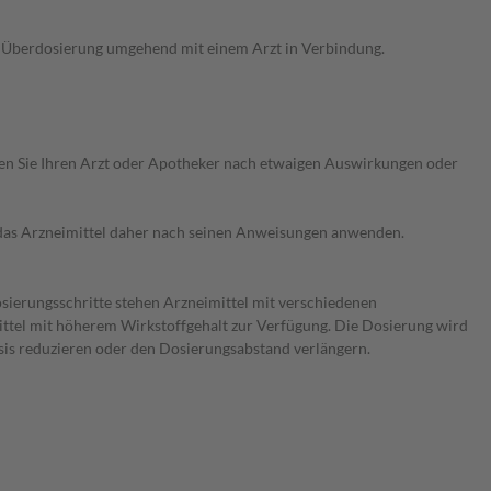
ne Überdosierung umgehend mit einem Arzt in Verbindung.
ragen Sie Ihren Arzt oder Apotheker nach etwaigen Auswirkungen oder
e das Arzneimittel daher nach seinen Anweisungen anwenden.
osierungsschritte stehen Arzneimittel mit verschiedenen
ittel mit höherem Wirkstoffgehalt zur Verfügung. Die Dosierung wird
sis reduzieren oder den Dosierungsabstand verlängern.