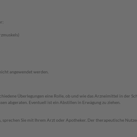
r:
rzmuskels)
 nicht angewendet werden.
rschiedene Überlegungen eine Rolle, ob und wie das Arzneimittel in der
en abgeraten. Eventuell ist ein Abstillen in Erwägung zu ziehen.
, sprechen Sie mit Ihrem Arzt oder Apotheker. Der therapeutische Nutzen