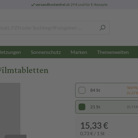
versandkostenfrei
ab 29 € und für E-Rezepte
letzungen
Sonnenschutz
Marken
Themenwelten
Filmtabletten
Sparti
84 St
(0,27 € 
21 St
(0,73 € 
15,33 €
0,73 € / 1 St