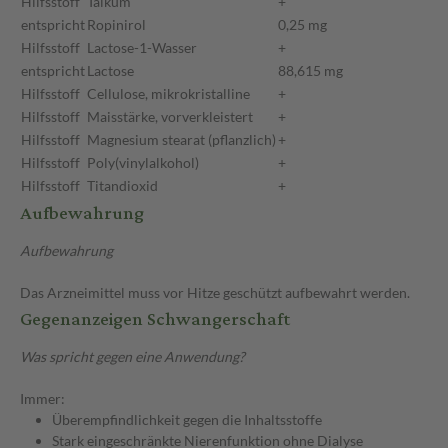
Hilfsstoff
Talkum
+
entspricht
Ropinirol
0,25 mg
Hilfsstoff
Lactose-1-Wasser
+
entspricht
Lactose
88,615 mg
Hilfsstoff
Cellulose, mikrokristalline
+
Hilfsstoff
Maisstärke, vorverkleistert
+
Hilfsstoff
Magnesium stearat (pflanzlich)
+
Hilfsstoff
Poly(vinylalkohol)
+
Hilfsstoff
Titandioxid
+
Aufbewahrung
Aufbewahrung
Das Arzneimittel muss vor Hitze geschützt aufbewahrt werden.
Gegenanzeigen Schwangerschaft
Was spricht gegen eine Anwendung?
Immer:
Überempfindlichkeit gegen die Inhaltsstoffe
Stark eingeschränkte Nierenfunktion ohne Dialyse