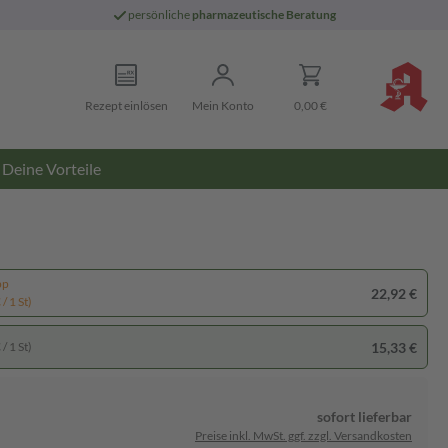
persönliche
pharmazeutische Beratung
Rezept einlösen
Mein Konto
0,00 €
Deine Vorteile
pp
22,92 €
/ 1 St)
15,33 €
/ 1 St)
sofort lieferbar
Preise inkl. MwSt. ggf. zzgl. Versandkosten