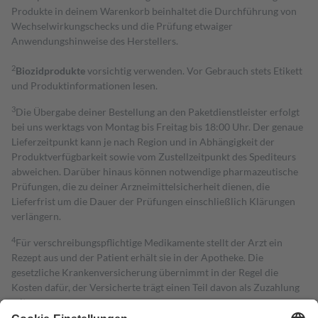
Produkte in deinem Warenkorb beinhaltet die Durchführung von
Wechselwirkungschecks und die Prüfung etwaiger
Anwendungshinweise des Herstellers.
2
Biozidprodukte
vorsichtig verwenden. Vor Gebrauch stets Etikett
und Produktinformationen lesen.
3
Die Übergabe deiner Bestellung an den Paketdienstleister erfolgt
bei uns werktags von Montag bis Freitag bis 18:00 Uhr. Der genaue
Lieferzeitpunkt kann je nach Region und in Abhängigkeit der
Produktverfügbarkeit sowie vom Zustellzeitpunkt des Spediteurs
abweichen. Darüber hinaus können notwendige pharmazeutische
Prüfungen, die zu deiner Arzneimittelsicherheit dienen, die
Lieferfrist um die Dauer der Prüfungen einschließlich Klärungen
verlängern.
4
Für verschreibungspflichtige Medikamente stellt der Arzt ein
Rezept aus und der Patient erhält sie in der Apotheke. Die
gesetzliche Krankenversicherung übernimmt in der Regel die
Kosten dafür, der Versicherte trägt einen Teil davon als Zuzahlung
mit.
Grundsätzlich leisten Mitglieder Zuzahlungen in Höhe von zehn