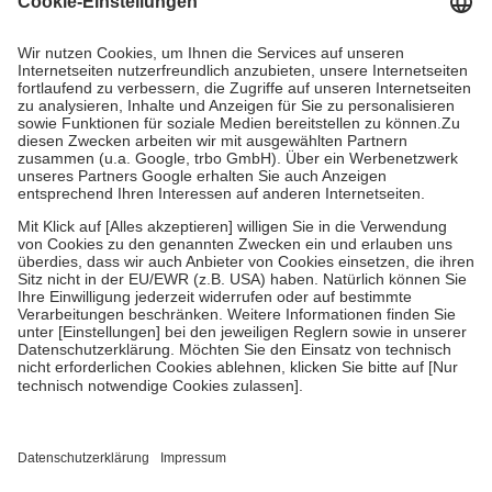
Prozent des Abgabepreises,
mindestens
jedoch
fünf Euro
und
höchstens zehn Euro.
Es sind jedoch nie mehr als die tatsächlichen
Kosten der Leistung zu entrichten.
Diese Regeln gelten grundsätzlich auch für Online-Apotheken.
Bei Heilmitteln und häuslicher Krankenpflege beträgt die
Zuzahlung zehn Prozent der Kosten sowie zehn Euro je
Verordnung.
Um das Engagement der Versicherten für ihre eigene Gesundheit zu
stärken und die besondere Stellung der Familie zu unterstützen,
fallen
keine Zuzahlungen
an bei:
• Kindern und Jugendlichen bis zum vollendeten 18. Lebensjahr
mit Ausnahme der Fahrkosten
• Untersuchungen zur Vorsorge und Früherkennung, die von der
GKV getragen werden
• empfohlenen Schutzimpfungen
• Harn- und Blutteststreifen
Wir nutzen Trusted Shops als unabhängigen Dienstleister für die
Einholung von Bewertungen. Trusted Shops hat Maßnahmen
getroffen, um sicherzustellen, dass es sich um echte Bewertungen
handelt. Mehr Informationen findest du hier: