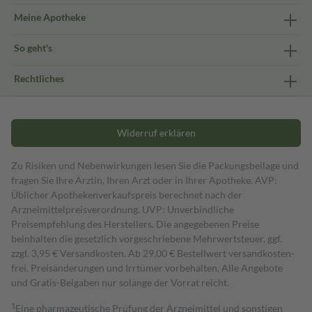
Meine Apotheke
So geht's
Rechtliches
Widerruf erklären
Zu Risiken und Nebenwirkungen lesen Sie die Packungsbeilage und
fragen Sie Ihre Ärztin, Ihren Arzt oder in Ihrer Apotheke. AVP:
Üblicher Apothekenverkaufspreis berechnet nach der
Arzneimittelpreisverordnung. UVP: Unverbindliche
Preisempfehlung des Herstellers. Die angegebenen Preise
beinhalten die gesetzlich vorgeschriebene Mehrwertsteuer, ggf.
zzgl. 3,95 € Versandkosten. Ab 29,00 € Bestell­wert versand­kosten­
frei. Preisänderungen und Irrtümer vorbehalten. Alle Angebote
und Gratis-Beigaben nur solange der Vorrat reicht.
1
Eine pharmazeutische Prüfung der Arzneimittel und sonstigen