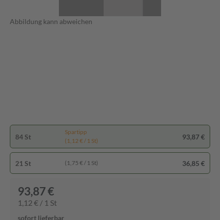
Abbildung kann abweichen
Spartipp
84 St
93,87 €
(1,12 € / 1 St)
21 St
36,85 €
(1,75 € / 1 St)
93,87 €
1,12 € / 1 St
sofort lieferbar