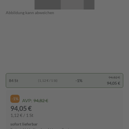
Abbildung kann abweichen
94,82 €
84 St
-1%
(1,12 € / 1 St)
94,05 €
-1%
AVP:
94,82 €
94,05 €
1,12 € / 1 St
sofort lieferbar