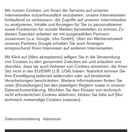
Prozent des Abgabepreises,
mindestens
jedoch
fünf Euro
und
höchstens zehn Euro.
Es sind jedoch nie mehr als die tatsächlichen
Kosten der Leistung zu entrichten.
Diese Regeln gelten grundsätzlich auch für Online-Apotheken.
Bei Heilmitteln und häuslicher Krankenpflege beträgt die
Zuzahlung zehn Prozent der Kosten sowie zehn Euro je
Verordnung.
Um das Engagement der Versicherten für ihre eigene Gesundheit zu
stärken und die besondere Stellung der Familie zu unterstützen,
fallen
keine Zuzahlungen
an bei:
• Kindern und Jugendlichen bis zum vollendeten 18. Lebensjahr
mit Ausnahme der Fahrkosten
• Untersuchungen zur Vorsorge und Früherkennung, die von der
GKV getragen werden
• empfohlenen Schutzimpfungen
• Harn- und Blutteststreifen
Wir nutzen Trusted Shops als unabhängigen Dienstleister für die
Einholung von Bewertungen. Trusted Shops hat Maßnahmen
getroffen, um sicherzustellen, dass es sich um echte Bewertungen
handelt. Mehr Informationen findest du hier:
https://help.etrusted.com/hc/de/articles/4419944605341