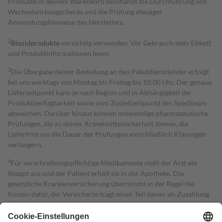
Produkte in deinem Warenkorb beinhaltet die Durchführung von
Wechselwirkungschecks und die Prüfung etwaiger
Anwendungshinweise des Herstellers.
2
Biozidprodukte
vorsichtig verwenden. Vor Gebrauch stets Etikett
und Produktinformationen lesen.
3
Die Übergabe deiner Bestellung an den Paketdienstleister erfolgt
bei uns werktags von Montag bis Freitag bis 18:00 Uhr. Der genaue
Lieferzeitpunkt kann je nach Region und in Abhängigkeit der
Produktverfügbarkeit sowie vom Zustellzeitpunkt des Spediteurs
abweichen. Darüber hinaus können notwendige pharmazeutische
Prüfungen, die zu deiner Arzneimittelsicherheit dienen, die
Lieferfrist um die Dauer der Prüfungen einschließlich Klärungen
verlängern.
4
Für verschreibungspflichtige Medikamente stellt der Arzt ein
Rezept aus und der Patient erhält sie in der Apotheke. Die
gesetzliche Krankenversicherung übernimmt in der Regel die
Kosten dafür, der Versicherte trägt einen Teil davon als Zuzahlung
mit.
Grundsätzlich leisten Mitglieder Zuzahlungen in Höhe von zehn