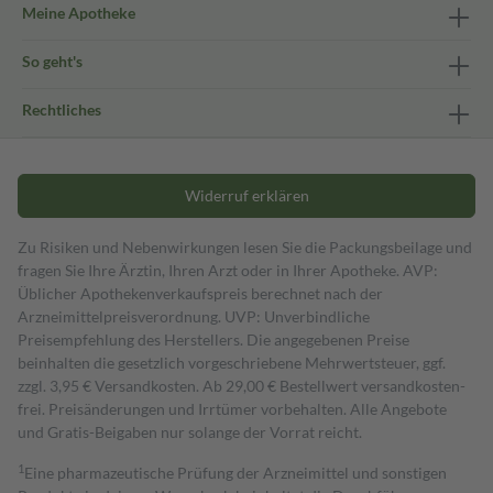
Meine Apotheke
So geht's
Rechtliches
Widerruf erklären
Zu Risiken und Nebenwirkungen lesen Sie die Packungsbeilage und
fragen Sie Ihre Ärztin, Ihren Arzt oder in Ihrer Apotheke. AVP:
Üblicher Apothekenverkaufspreis berechnet nach der
Arzneimittelpreisverordnung. UVP: Unverbindliche
Preisempfehlung des Herstellers. Die angegebenen Preise
beinhalten die gesetzlich vorgeschriebene Mehrwertsteuer, ggf.
zzgl. 3,95 € Versandkosten. Ab 29,00 € Bestell­wert versand­kosten­
frei. Preisänderungen und Irrtümer vorbehalten. Alle Angebote
und Gratis-Beigaben nur solange der Vorrat reicht.
1
Eine pharmazeutische Prüfung der Arzneimittel und sonstigen