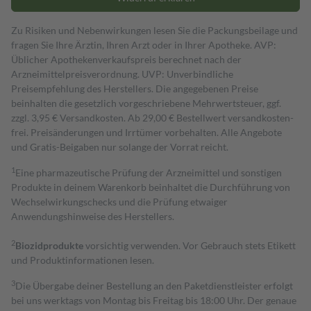
Zu Risiken und Nebenwirkungen lesen Sie die Packungsbeilage und
fragen Sie Ihre Ärztin, Ihren Arzt oder in Ihrer Apotheke. AVP:
Üblicher Apothekenverkaufspreis berechnet nach der
Arzneimittelpreisverordnung. UVP: Unverbindliche
Preisempfehlung des Herstellers. Die angegebenen Preise
beinhalten die gesetzlich vorgeschriebene Mehrwertsteuer, ggf.
zzgl. 3,95 € Versandkosten. Ab 29,00 € Bestell­wert versand­kosten­
frei. Preisänderungen und Irrtümer vorbehalten. Alle Angebote
und Gratis-Beigaben nur solange der Vorrat reicht.
1
Eine pharmazeutische Prüfung der Arzneimittel und sonstigen
Produkte in deinem Warenkorb beinhaltet die Durchführung von
Wechselwirkungschecks und die Prüfung etwaiger
Anwendungshinweise des Herstellers.
2
Biozidprodukte
vorsichtig verwenden. Vor Gebrauch stets Etikett
und Produktinformationen lesen.
3
Die Übergabe deiner Bestellung an den Paketdienstleister erfolgt
bei uns werktags von Montag bis Freitag bis 18:00 Uhr. Der genaue