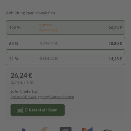
Abbildung kann abweichen
Spartipp
126 St
26,24 €
(0,21 € / 1 St)
63 St
18,80 €
(0,30 € / 1 St)
21 St
14,28 €
(0,68 € / 1 St)
26,24 €
0,21 € / 1 St
sofort lieferbar
Preise inkl. MwSt. ggf. zzgl. Versandkosten
E-Rezept einlösen