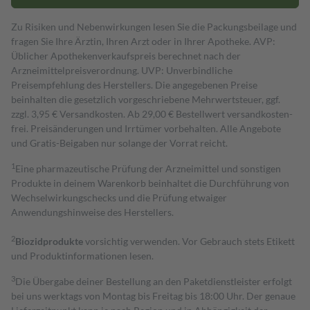
Zu Risiken und Nebenwirkungen lesen Sie die Packungsbeilage und
fragen Sie Ihre Ärztin, Ihren Arzt oder in Ihrer Apotheke. AVP:
Üblicher Apothekenverkaufspreis berechnet nach der
Arzneimittelpreisverordnung. UVP: Unverbindliche
Preisempfehlung des Herstellers. Die angegebenen Preise
beinhalten die gesetzlich vorgeschriebene Mehrwertsteuer, ggf.
zzgl. 3,95 € Versandkosten. Ab 29,00 € Bestell­wert versand­kosten­
frei. Preisänderungen und Irrtümer vorbehalten. Alle Angebote
und Gratis-Beigaben nur solange der Vorrat reicht.
1
Eine pharmazeutische Prüfung der Arzneimittel und sonstigen
Produkte in deinem Warenkorb beinhaltet die Durchführung von
Wechselwirkungschecks und die Prüfung etwaiger
Anwendungshinweise des Herstellers.
2
Biozidprodukte
vorsichtig verwenden. Vor Gebrauch stets Etikett
und Produktinformationen lesen.
3
Die Übergabe deiner Bestellung an den Paketdienstleister erfolgt
bei uns werktags von Montag bis Freitag bis 18:00 Uhr. Der genaue