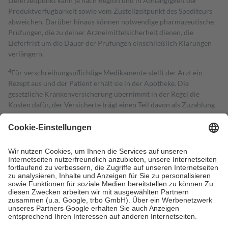
Lieferzeitpunkt kann je nach Region und in Abhängigkeit der
Produktverfügbarkeit sowie vom Zustellzeitpunkt des Spediteurs
abweichen. Darüber hinaus können notwendige pharmazeutische
Prüfungen, die zu deiner Arzneimittelsicherheit dienen, die
Lieferfrist um die Dauer der Prüfungen einschließlich Klärungen
verlängern.
4
Für verschreibungspflichtige Medikamente stellt der Arzt ein
Rezept aus und der Patient erhält sie in der Apotheke. Die
gesetzliche Krankenversicherung übernimmt in der Regel die
Kosten dafür, der Versicherte trägt einen Teil davon als Zuzahlung
mit.
Grundsätzlich leisten Mitglieder Zuzahlungen in Höhe von zehn
Prozent des Abgabepreises,
mindestens
jedoch
fünf Euro
und
höchstens zehn Euro.
Es sind jedoch nie mehr als die tatsächlichen
Kosten der Leistung zu entrichten.
Diese Regeln gelten grundsätzlich auch für Online-Apotheken.
Bei Heilmitteln und häuslicher Krankenpflege beträgt die
Zuzahlung zehn Prozent der Kosten sowie zehn Euro je
Verordnung.
Um das Engagement der Versicherten für ihre eigene Gesundheit zu
stärken und die besondere Stellung der Familie zu unterstützen,