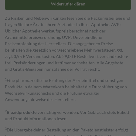
Widerruf erklären
Zu Risiken und Nebenwirkungen lesen Sie die Packungsbeilage und
fragen Sie Ihre Ärztin, Ihren Arzt oder in Ihrer Apotheke. AVP:
Üblicher Apothekenverkaufspreis berechnet nach der
Arzneimittelpreisverordnung. UVP: Unverbindliche
Preisempfehlung des Herstellers. Die angegebenen Preise
beinhalten die gesetzlich vorgeschriebene Mehrwertsteuer, ggf.
zzgl. 3,95 € Versandkosten. Ab 29,00 € Bestell­wert versand­kosten­
frei. Preisänderungen und Irrtümer vorbehalten. Alle Angebote
und Gratis-Beigaben nur solange der Vorrat reicht.
1
Eine pharmazeutische Prüfung der Arzneimittel und sonstigen
Produkte in deinem Warenkorb beinhaltet die Durchführung von
Wechselwirkungschecks und die Prüfung etwaiger
Anwendungshinweise des Herstellers.
2
Biozidprodukte
vorsichtig verwenden. Vor Gebrauch stets Etikett
und Produktinformationen lesen.
3
Die Übergabe deiner Bestellung an den Paketdienstleister erfolgt