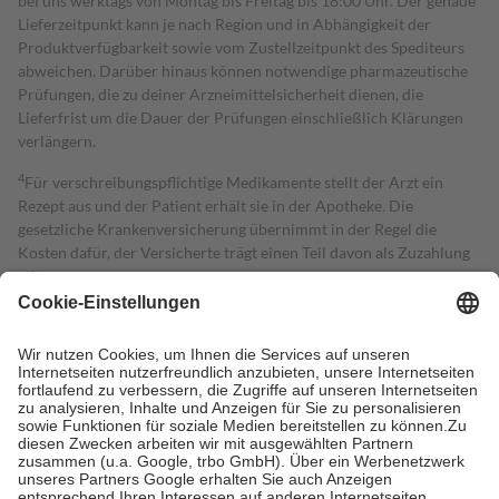
bei uns werktags von Montag bis Freitag bis 18:00 Uhr. Der genaue
Lieferzeitpunkt kann je nach Region und in Abhängigkeit der
Produktverfügbarkeit sowie vom Zustellzeitpunkt des Spediteurs
abweichen. Darüber hinaus können notwendige pharmazeutische
Prüfungen, die zu deiner Arzneimittelsicherheit dienen, die
Lieferfrist um die Dauer der Prüfungen einschließlich Klärungen
verlängern.
4
Für verschreibungspflichtige Medikamente stellt der Arzt ein
Rezept aus und der Patient erhält sie in der Apotheke. Die
gesetzliche Krankenversicherung übernimmt in der Regel die
Kosten dafür, der Versicherte trägt einen Teil davon als Zuzahlung
mit.
Grundsätzlich leisten Mitglieder Zuzahlungen in Höhe von zehn
Prozent des Abgabepreises,
mindestens
jedoch
fünf Euro
und
höchstens zehn Euro.
Es sind jedoch nie mehr als die tatsächlichen
Kosten der Leistung zu entrichten.
Diese Regeln gelten grundsätzlich auch für Online-Apotheken.
Bei Heilmitteln und häuslicher Krankenpflege beträgt die
Zuzahlung zehn Prozent der Kosten sowie zehn Euro je
Verordnung.
Um das Engagement der Versicherten für ihre eigene Gesundheit zu