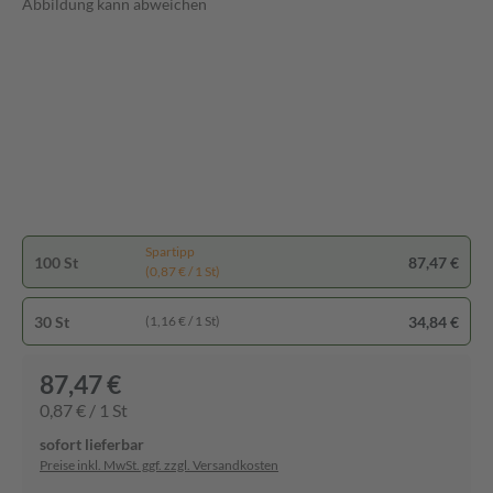
Abbildung kann abweichen
Spartipp
100 St
87,47 €
(0,87 € / 1 St)
30 St
34,84 €
(1,16 € / 1 St)
87,47 €
0,87 € / 1 St
sofort lieferbar
Preise inkl. MwSt. ggf. zzgl. Versandkosten