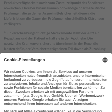
Produktverfügbarkeit sowie vom Zustellzeitpunkt des Spediteurs
abweichen. Darüber hinaus können notwendige pharmazeutische
Prüfungen, die zu deiner Arzneimittelsicherheit dienen, die
Lieferfrist um die Dauer der Prüfungen einschließlich Klärungen
verlängern.
4
Für verschreibungspflichtige Medikamente stellt der Arzt ein
Rezept aus und der Patient erhält sie in der Apotheke. Die
gesetzliche Krankenversicherung übernimmt in der Regel die
Kosten dafür, der Versicherte trägt einen Teil davon als Zuzahlung
mit.
Grundsätzlich leisten Mitglieder Zuzahlungen in Höhe von zehn
Prozent des Abgabepreises,
mindestens
jedoch
fünf Euro
und
höchstens zehn Euro.
Es sind jedoch nie mehr als die tatsächlichen
Kosten der Leistung zu entrichten.
Diese Regeln gelten grundsätzlich auch für Online-Apotheken.
Bei Heilmitteln und häuslicher Krankenpflege beträgt die
Zuzahlung zehn Prozent der Kosten sowie zehn Euro je
Verordnung.
Um das Engagement der Versicherten für ihre eigene Gesundheit zu
stärken und die besondere Stellung der Familie zu unterstützen,
fallen
keine Zuzahlungen
an bei: