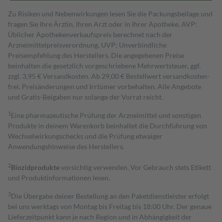
Zu Risiken und Nebenwirkungen lesen Sie die Packungsbeilage und
fragen Sie Ihre Ärztin, Ihren Arzt oder in Ihrer Apotheke. AVP:
Üblicher Apothekenverkaufspreis berechnet nach der
Arzneimittelpreisverordnung. UVP: Unverbindliche
Preisempfehlung des Herstellers. Die angegebenen Preise
beinhalten die gesetzlich vorgeschriebene Mehrwertsteuer, ggf.
zzgl. 3,95 € Versandkosten. Ab 29,00 € Bestell­wert versand­kosten­
frei. Preisänderungen und Irrtümer vorbehalten. Alle Angebote
und Gratis-Beigaben nur solange der Vorrat reicht.
1
Eine pharmazeutische Prüfung der Arzneimittel und sonstigen
Produkte in deinem Warenkorb beinhaltet die Durchführung von
Wechselwirkungschecks und die Prüfung etwaiger
Anwendungshinweise des Herstellers.
2
Biozidprodukte
vorsichtig verwenden. Vor Gebrauch stets Etikett
und Produktinformationen lesen.
3
Die Übergabe deiner Bestellung an den Paketdienstleister erfolgt
bei uns werktags von Montag bis Freitag bis 18:00 Uhr. Der genaue
Lieferzeitpunkt kann je nach Region und in Abhängigkeit der