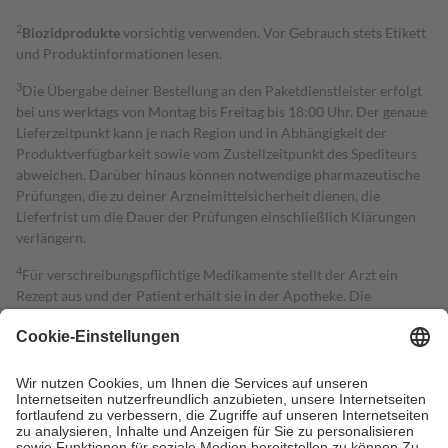
2
Biozidprodukte
vorsichtig verwenden. Vor Gebrauch stets Etikett
und Produktinformationen lesen.
3
Die Übergabe deiner Bestellung an den Paketdienstleister erfolgt
bei uns werktags von Montag bis Freitag bis 18:00 Uhr. Der genaue
Lieferzeitpunkt kann je nach Region und in Abhängigkeit der
Produktverfügbarkeit sowie vom Zustellzeitpunkt des Spediteurs
abweichen. Darüber hinaus können notwendige pharmazeutische
Prüfungen, die zu deiner Arzneimittelsicherheit dienen, die
Lieferfrist um die Dauer der Prüfungen einschließlich Klärungen
verlängern.
4
Für verschreibungspflichtige Medikamente stellt der Arzt ein
Rezept aus und der Patient erhält sie in der Apotheke. Die
gesetzliche Krankenversicherung übernimmt in der Regel die
Kosten dafür, der Versicherte trägt einen Teil davon als Zuzahlung
mit.
Grundsätzlich leisten Mitglieder Zuzahlungen in Höhe von zehn
Prozent des Abgabepreises,
mindestens
jedoch
fünf Euro
und
höchstens zehn Euro.
Es sind jedoch nie mehr als die tatsächlichen
Kosten der Leistung zu entrichten.