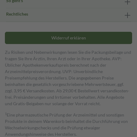
So geht's
Rechtliches
Widerruf erklären
Zu Risiken und Nebenwirkungen lesen Sie die Packungsbeilage und
fragen Sie Ihre Ärztin, Ihren Arzt oder in Ihrer Apotheke. AVP:
Üblicher Apothekenverkaufspreis berechnet nach der
Arzneimittelpreisverordnung. UVP: Unverbindliche
Preisempfehlung des Herstellers. Die angegebenen Preise
beinhalten die gesetzlich vorgeschriebene Mehrwertsteuer, ggf.
zzgl. 3,95 € Versandkosten. Ab 29,00 € Bestell­wert versand­kosten­
frei. Preisänderungen und Irrtümer vorbehalten. Alle Angebote
und Gratis-Beigaben nur solange der Vorrat reicht.
1
Eine pharmazeutische Prüfung der Arzneimittel und sonstigen
Produkte in deinem Warenkorb beinhaltet die Durchführung von
Wechselwirkungschecks und die Prüfung etwaiger
Anwendungshinweise des Herstellers.