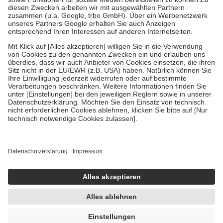
Diese Regeln gelten grundsätzlich auch für Online-Apotheken.
Bei Heilmitteln und häuslicher Krankenpflege beträgt die
Zuzahlung zehn Prozent der Kosten sowie zehn Euro je
Verordnung.
Um das Engagement der Versicherten für ihre eigene Gesundheit zu
stärken und die besondere Stellung der Familie zu unterstützen,
fallen
keine Zuzahlungen
an bei:
• Kindern und Jugendlichen bis zum vollendeten 18. Lebensjahr
mit Ausnahme der Fahrkosten
• Untersuchungen zur Vorsorge und Früherkennung, die von der
GKV getragen werden
• empfohlenen Schutzimpfungen
• Harn- und Blutteststreifen
Wir nutzen Trusted Shops als unabhängigen Dienstleister für die
Einholung von Bewertungen. Trusted Shops hat Maßnahmen
getroffen, um sicherzustellen, dass es sich um echte Bewertungen
handelt. Mehr Informationen findest du hier:
https://help.etrusted.com/hc/de/articles/4419944605341
Einige Bilder und Inhalte wurden unter Zuhilfenahme künstlicher
Intelligenz erstellt.