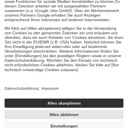
Zuzahlung zehn Prozent der Kosten sowie zehn Euro je
Verordnung.
Um das Engagement der Versicherten für ihre eigene Gesundheit zu
stärken und die besondere Stellung der Familie zu unterstützen,
fallen
keine Zuzahlungen
an bei:
• Kindern und Jugendlichen bis zum vollendeten 18. Lebensjahr
mit Ausnahme der Fahrkosten
• Untersuchungen zur Vorsorge und Früherkennung, die von der
GKV getragen werden
• empfohlenen Schutzimpfungen
• Harn- und Blutteststreifen
Wir nutzen Trusted Shops als unabhängigen Dienstleister für die
Einholung von Bewertungen. Trusted Shops hat Maßnahmen
getroffen, um sicherzustellen, dass es sich um echte Bewertungen
handelt. Mehr Informationen findest du hier:
https://help.etrusted.com/hc/de/articles/4419944605341
Einige Bilder und Inhalte wurden unter Zuhilfenahme künstlicher
Intelligenz erstellt.