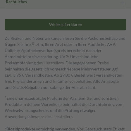
Rechtliches
Widerruf erklären
Zu Risiken und Nebenwirkungen lesen Sie die Packungsbeilage und
fragen Sie Ihre Ärztin, Ihren Arzt oder in Ihrer Apotheke. AVP:
Üblicher Apothekenverkaufspreis berechnet nach der
Arzneimittelpreisverordnung. UVP: Unverbindliche
Preisempfehlung des Herstellers. Die angegebenen Preise
beinhalten die gesetzlich vorgeschriebene Mehrwertsteuer, ggf.
zzgl. 3,95 € Versandkosten. Ab 29,00 € Bestell­wert versand­kosten­
frei. Preisänderungen und Irrtümer vorbehalten. Alle Angebote
und Gratis-Beigaben nur solange der Vorrat reicht.
1
Eine pharmazeutische Prüfung der Arzneimittel und sonstigen
Produkte in deinem Warenkorb beinhaltet die Durchführung von
Wechselwirkungschecks und die Prüfung etwaiger
Anwendungshinweise des Herstellers.
2
Biozidprodukte
vorsichtig verwenden. Vor Gebrauch stets Etikett