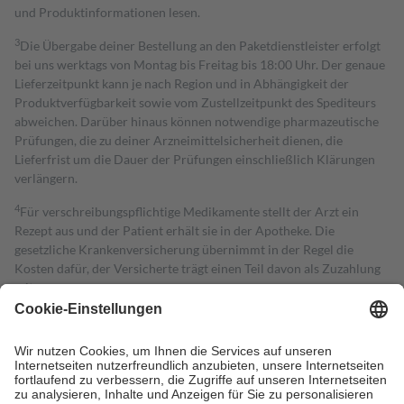
und Produktinformationen lesen.
3
Die Übergabe deiner Bestellung an den Paketdienstleister erfolgt
bei uns werktags von Montag bis Freitag bis 18:00 Uhr. Der genaue
Lieferzeitpunkt kann je nach Region und in Abhängigkeit der
Produktverfügbarkeit sowie vom Zustellzeitpunkt des Spediteurs
abweichen. Darüber hinaus können notwendige pharmazeutische
Prüfungen, die zu deiner Arzneimittelsicherheit dienen, die
Lieferfrist um die Dauer der Prüfungen einschließlich Klärungen
verlängern.
4
Für verschreibungspflichtige Medikamente stellt der Arzt ein
Rezept aus und der Patient erhält sie in der Apotheke. Die
gesetzliche Krankenversicherung übernimmt in der Regel die
Kosten dafür, der Versicherte trägt einen Teil davon als Zuzahlung
mit.
Grundsätzlich leisten Mitglieder Zuzahlungen in Höhe von zehn
Prozent des Abgabepreises,
mindestens
jedoch
fünf Euro
und
höchstens zehn Euro.
Es sind jedoch nie mehr als die tatsächlichen
Kosten der Leistung zu entrichten.
Diese Regeln gelten grundsätzlich auch für Online-Apotheken.
Bei Heilmitteln und häuslicher Krankenpflege beträgt die