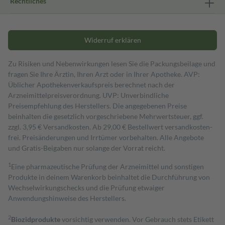
Rechtliches
Widerruf erklären
Zu Risiken und Nebenwirkungen lesen Sie die Packungsbeilage und
fragen Sie Ihre Ärztin, Ihren Arzt oder in Ihrer Apotheke. AVP:
Üblicher Apothekenverkaufspreis berechnet nach der
Arzneimittelpreisverordnung. UVP: Unverbindliche
Preisempfehlung des Herstellers. Die angegebenen Preise
beinhalten die gesetzlich vorgeschriebene Mehrwertsteuer, ggf.
zzgl. 3,95 € Versandkosten. Ab 29,00 € Bestell­wert versand­kosten­
frei. Preisänderungen und Irrtümer vorbehalten. Alle Angebote
und Gratis-Beigaben nur solange der Vorrat reicht.
1
Eine pharmazeutische Prüfung der Arzneimittel und sonstigen
Produkte in deinem Warenkorb beinhaltet die Durchführung von
Wechselwirkungschecks und die Prüfung etwaiger
Anwendungshinweise des Herstellers.
2
Biozidprodukte
vorsichtig verwenden. Vor Gebrauch stets Etikett