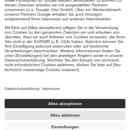
Zuzahlung zehn Prozent der Kosten sowie zehn Euro je
Verordnung.
Um das Engagement der Versicherten für ihre eigene Gesundheit zu
stärken und die besondere Stellung der Familie zu unterstützen,
fallen
keine Zuzahlungen
an bei:
• Kindern und Jugendlichen bis zum vollendeten 18. Lebensjahr
mit Ausnahme der Fahrkosten
• Untersuchungen zur Vorsorge und Früherkennung, die von der
GKV getragen werden
• empfohlenen Schutzimpfungen
• Harn- und Blutteststreifen
Wir nutzen Trusted Shops als unabhängigen Dienstleister für die
Einholung von Bewertungen. Trusted Shops hat Maßnahmen
getroffen, um sicherzustellen, dass es sich um echte Bewertungen
handelt. Mehr Informationen findest du hier:
https://help.etrusted.com/hc/de/articles/4419944605341
Einige Bilder und Inhalte wurden unter Zuhilfenahme künstlicher
Intelligenz erstellt.