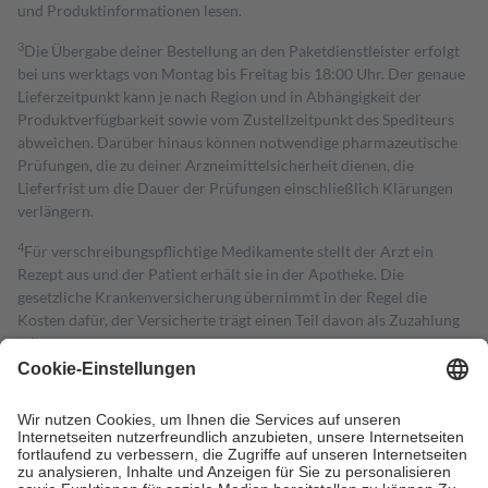
und Produktinformationen lesen.
3
Die Übergabe deiner Bestellung an den Paketdienstleister erfolgt
bei uns werktags von Montag bis Freitag bis 18:00 Uhr. Der genaue
Lieferzeitpunkt kann je nach Region und in Abhängigkeit der
Produktverfügbarkeit sowie vom Zustellzeitpunkt des Spediteurs
abweichen. Darüber hinaus können notwendige pharmazeutische
Prüfungen, die zu deiner Arzneimittelsicherheit dienen, die
Lieferfrist um die Dauer der Prüfungen einschließlich Klärungen
verlängern.
4
Für verschreibungspflichtige Medikamente stellt der Arzt ein
Rezept aus und der Patient erhält sie in der Apotheke. Die
gesetzliche Krankenversicherung übernimmt in der Regel die
Kosten dafür, der Versicherte trägt einen Teil davon als Zuzahlung
mit.
Grundsätzlich leisten Mitglieder Zuzahlungen in Höhe von zehn
Prozent des Abgabepreises,
mindestens
jedoch
fünf Euro
und
höchstens zehn Euro.
Es sind jedoch nie mehr als die tatsächlichen
Kosten der Leistung zu entrichten.
Diese Regeln gelten grundsätzlich auch für Online-Apotheken.
Bei Heilmitteln und häuslicher Krankenpflege beträgt die