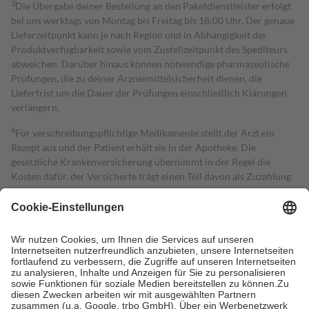
3
Die Übergabe deiner Bestellung an den Paketdienstleister erfolgt
bei uns werktags von Montag bis Freitag bis 18:00 Uhr. Der genaue
Lieferzeitpunkt kann je nach Region und in Abhängigkeit der
Produktverfügbarkeit sowie vom Zustellzeitpunkt des Spediteurs
abweichen. Darüber hinaus können notwendige pharmazeutische
Prüfungen, die zu deiner Arzneimittelsicherheit dienen, die
Lieferfrist um die Dauer der Prüfungen einschließlich Klärungen
verlängern.
4
Für verschreibungspflichtige Medikamente stellt der Arzt ein
Rezept aus und der Patient erhält sie in der Apotheke. Die
gesetzliche Krankenversicherung übernimmt in der Regel die
Kosten dafür, der Versicherte trägt einen Teil davon als Zuzahlung
mit.
Grundsätzlich leisten Mitglieder Zuzahlungen in Höhe von zehn
Prozent des Abgabepreises,
mindestens
jedoch
fünf Euro
und
höchstens zehn Euro.
Es sind jedoch nie mehr als die tatsächlichen
Kosten der Leistung zu entrichten.
Diese Regeln gelten grundsätzlich auch für Online-Apotheken.
Bei Heilmitteln und häuslicher Krankenpflege beträgt die
Zuzahlung zehn Prozent der Kosten sowie zehn Euro je
Verordnung.