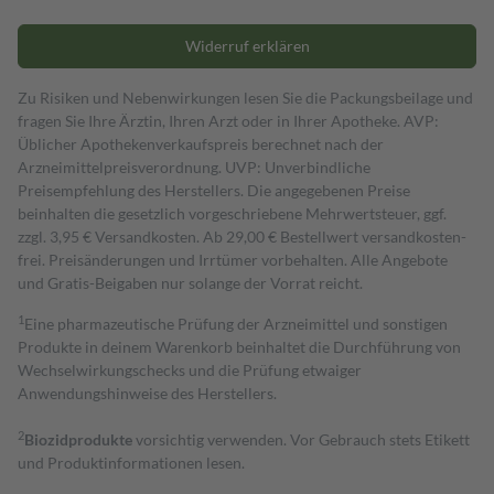
Widerruf erklären
Zu Risiken und Nebenwirkungen lesen Sie die Packungsbeilage und
fragen Sie Ihre Ärztin, Ihren Arzt oder in Ihrer Apotheke. AVP:
Üblicher Apothekenverkaufspreis berechnet nach der
Arzneimittelpreisverordnung. UVP: Unverbindliche
Preisempfehlung des Herstellers. Die angegebenen Preise
beinhalten die gesetzlich vorgeschriebene Mehrwertsteuer, ggf.
zzgl. 3,95 € Versandkosten. Ab 29,00 € Bestell­wert versand­kosten­
frei. Preisänderungen und Irrtümer vorbehalten. Alle Angebote
und Gratis-Beigaben nur solange der Vorrat reicht.
1
Eine pharmazeutische Prüfung der Arzneimittel und sonstigen
Produkte in deinem Warenkorb beinhaltet die Durchführung von
Wechselwirkungschecks und die Prüfung etwaiger
Anwendungshinweise des Herstellers.
2
Biozidprodukte
vorsichtig verwenden. Vor Gebrauch stets Etikett
und Produktinformationen lesen.