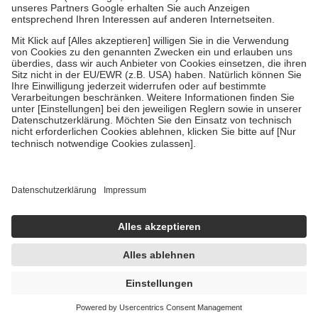
Um das Engagement der Versicherten für ihre eigene Gesundheit zu
stärken und die besondere Stellung der Familie zu unterstützen,
fallen
keine Zuzahlungen
an bei:
• Kindern und Jugendlichen bis zum vollendeten 18. Lebensjahr
mit Ausnahme der Fahrkosten
• Untersuchungen zur Vorsorge und Früherkennung, die von der
GKV getragen werden
• empfohlenen Schutzimpfungen
• Harn- und Blutteststreifen
Wir nutzen Trusted Shops als unabhängigen Dienstleister für die
Einholung von Bewertungen. Trusted Shops hat Maßnahmen
getroffen, um sicherzustellen, dass es sich um echte Bewertungen
handelt. Mehr Informationen findest du hier:
https://help.etrusted.com/hc/de/articles/4419944605341
Einige Bilder und Inhalte wurden unter Zuhilfenahme künstlicher
Intelligenz erstellt.
UVP:
37,95 €
35,78 €