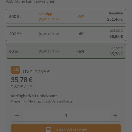
Abbildung kann abweichen
265,00 €
Spartipp
600 St
-5%
251,48 €
(0,42 € / 1 St)
103,00 €
200 St
-4%
(0,49 € / 1 St)
98,88 €
37,95 €
60 St
-6%
(0,60 € / 1 St)
35,78 €
-6%
UVP:
37,95 €
35,78 €
0,60 € / 1 St
Verfügbarkeit unbekannt
Preise inkl. MwSt. ggf. zzgl. Versandkosten
In den Warenkorb