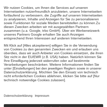
Prozent des Abgabepreises,
mindestens
jedoch
fünf Euro
und
höchstens zehn Euro.
Es sind jedoch nie mehr als die tatsächlichen
Kosten der Leistung zu entrichten.
Diese Regeln gelten grundsätzlich auch für Online-Apotheken.
Bei Heilmitteln und häuslicher Krankenpflege beträgt die
Zuzahlung zehn Prozent der Kosten sowie zehn Euro je
Verordnung.
Um das Engagement der Versicherten für ihre eigene Gesundheit zu
stärken und die besondere Stellung der Familie zu unterstützen,
fallen
keine Zuzahlungen
an bei:
• Kindern und Jugendlichen bis zum vollendeten 18. Lebensjahr
mit Ausnahme der Fahrkosten
• Untersuchungen zur Vorsorge und Früherkennung, die von der
GKV getragen werden
• empfohlenen Schutzimpfungen
• Harn- und Blutteststreifen
Wir nutzen Trusted Shops als unabhängigen Dienstleister für die
Einholung von Bewertungen. Trusted Shops hat Maßnahmen
getroffen, um sicherzustellen, dass es sich um echte Bewertungen
handelt. Mehr Informationen findest du hier:
https://help.etrusted.com/hc/de/articles/4419944605341