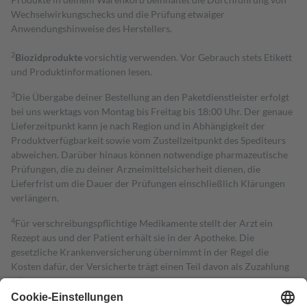
Wechselwirkungschecks und die Prüfung etwaiger
Anwendungshinweise des Herstellers.
2
Biozidprodukte
vorsichtig verwenden. Vor Gebrauch stets Etikett
und Produktinformationen lesen.
3
Die Übergabe deiner Bestellung an den Paketdienstleister erfolgt
bei uns werktags von Montag bis Freitag bis 18:00 Uhr. Der genaue
Lieferzeitpunkt kann je nach Region und in Abhängigkeit der
Produktverfügbarkeit sowie vom Zustellzeitpunkt des Spediteurs
abweichen. Darüber hinaus können notwendige pharmazeutische
Prüfungen, die zu deiner Arzneimittelsicherheit dienen, die
Lieferfrist um die Dauer der Prüfungen einschließlich Klärungen
verlängern.
4
Für verschreibungspflichtige Medikamente stellt der Arzt ein
Rezept aus und der Patient erhält sie in der Apotheke. Die
gesetzliche Krankenversicherung übernimmt in der Regel die
Kosten dafür, der Versicherte trägt einen Teil davon als Zuzahlung
mit.
Grundsätzlich leisten Mitglieder Zuzahlungen in Höhe von zehn