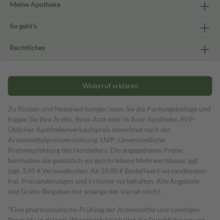
Meine Apotheke
So geht's
Rechtliches
Widerruf erklären
Zu Risiken und Nebenwirkungen lesen Sie die Packungsbeilage und
fragen Sie Ihre Ärztin, Ihren Arzt oder in Ihrer Apotheke. AVP:
Üblicher Apothekenverkaufspreis berechnet nach der
Arzneimittelpreisverordnung. UVP: Unverbindliche
Preisempfehlung des Herstellers. Die angegebenen Preise
beinhalten die gesetzlich vorgeschriebene Mehrwertsteuer, ggf.
zzgl. 3,95 € Versandkosten. Ab 29,00 € Bestell­wert versand­kosten­
frei. Preisänderungen und Irrtümer vorbehalten. Alle Angebote
und Gratis-Beigaben nur solange der Vorrat reicht.
1
Eine pharmazeutische Prüfung der Arzneimittel und sonstigen
Produkte in deinem Warenkorb beinhaltet die Durchführung von