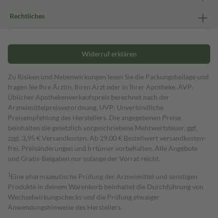
Rechtliches
Widerruf erklären
Zu Risiken und Nebenwirkungen lesen Sie die Packungsbeilage und
fragen Sie Ihre Ärztin, Ihren Arzt oder in Ihrer Apotheke. AVP:
Üblicher Apothekenverkaufspreis berechnet nach der
Arzneimittelpreisverordnung. UVP: Unverbindliche
Preisempfehlung des Herstellers. Die angegebenen Preise
beinhalten die gesetzlich vorgeschriebene Mehrwertsteuer, ggf.
zzgl. 3,95 € Versandkosten. Ab 29,00 € Bestell­wert versand­kosten­
frei. Preisänderungen und Irrtümer vorbehalten. Alle Angebote
und Gratis-Beigaben nur solange der Vorrat reicht.
1
Eine pharmazeutische Prüfung der Arzneimittel und sonstigen
Produkte in deinem Warenkorb beinhaltet die Durchführung von
Wechselwirkungschecks und die Prüfung etwaiger
Anwendungshinweise des Herstellers.