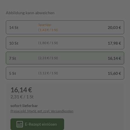
Abbildung kann abweichen
Spartipp
14 St
20,03 €
(1,43 € / 1 St)
10 St
17,98 €
(1,80 € / 1 St)
7 St
16,14 €
(2,31 € / 1 St)
5 St
15,60 €
(3,12 € / 1 St)
16,14 €
2,31 € / 1 St
sofort lieferbar
Preise inkl. MwSt. ggf. zzgl. Versandkosten
E-Rezept einlösen