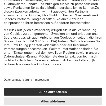
Diese Regeln gelten grundsätzlich auch für Online-Apotheken.
Bei Heilmitteln und häuslicher Krankenpflege beträgt die
Zuzahlung zehn Prozent der Kosten sowie zehn Euro je
Verordnung.
Um das Engagement der Versicherten für ihre eigene Gesundheit zu
stärken und die besondere Stellung der Familie zu unterstützen,
fallen
keine Zuzahlungen
an bei:
• Kindern und Jugendlichen bis zum vollendeten 18. Lebensjahr
mit Ausnahme der Fahrkosten
• Untersuchungen zur Vorsorge und Früherkennung, die von der
GKV getragen werden
• empfohlenen Schutzimpfungen
• Harn- und Blutteststreifen
Wir nutzen Trusted Shops als unabhängigen Dienstleister für die
Einholung von Bewertungen. Trusted Shops hat Maßnahmen
getroffen, um sicherzustellen, dass es sich um echte Bewertungen
handelt. Mehr Informationen findest du hier:
https://help.etrusted.com/hc/de/articles/4419944605341
Einige Bilder und Inhalte wurden unter Zuhilfenahme künstlicher
Intelligenz erstellt.