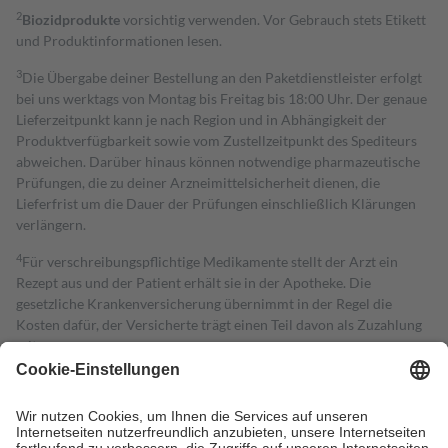
2
Biozidprodukte
vorsichtig verwenden. Vor Gebrauch stets Etikett
und Produktinformationen lesen.
3
Die Übergabe deiner Bestellung an den Paketdienstleister erfolgt
bei uns werktags von Montag bis Freitag bis 18:00 Uhr. Der genaue
Lieferzeitpunkt kann je nach Region und in Abhängigkeit der
Produktverfügbarkeit sowie vom Zustellzeitpunkt des Spediteurs
abweichen. Darüber hinaus können notwendige pharmazeutische
Prüfungen, die zu deiner Arzneimittelsicherheit dienen, die
Lieferfrist um die Dauer der Prüfungen einschließlich Klärungen
verlängern.
4
Für verschreibungspflichtige Medikamente stellt der Arzt ein
Rezept aus und der Patient erhält sie in der Apotheke. Die
gesetzliche Krankenversicherung übernimmt in der Regel die
Kosten dafür, der Versicherte trägt einen Teil davon als Zuzahlung
mit.
Grundsätzlich leisten Mitglieder Zuzahlungen in Höhe von zehn
Prozent des Abgabepreises,
mindestens
jedoch
fünf Euro
und
höchstens zehn Euro.
Es sind jedoch nie mehr als die tatsächlichen
Kosten der Leistung zu entrichten.